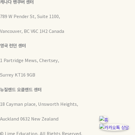
캐나다 밴쿠버 센터
789 W Pender St, Suite 1100,
Vancouver, BC V6C 1H2 Canada
영국 런던 센터
1 Partridge Mews, Chertsey,
Surrey KT16 9GB
뉴질랜드 오클랜드 센터
18 Cayman place, Unsworth Heights,
Auckland 0632 New Zealand
© Lime Education. All Rights Reserved.