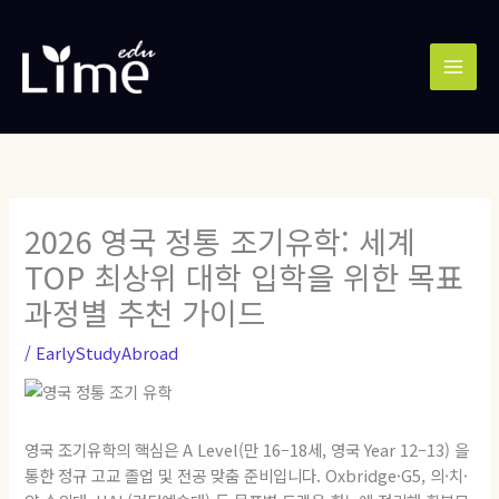
콘
MAI
텐
MEN
츠
로
건
너
뛰
기
2026 영국 정통 조기유학: 세계
TOP 최상위 대학 입학을 위한 목표
과정별 추천 가이드
/
EarlyStudyAbroad
영국 조기유학의 핵심은 A Level(만 16–18세, 영국 Year 12–13) 을
통한 정규 고교 졸업 및 전공 맞춤 준비입니다. Oxbridge·G5, 의·치·