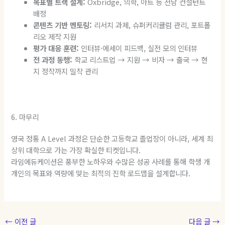
목표별 트랙 설계:
Oxbridge, 의학, 아트 등 전담 컨설턴트
배정
콘텐츠 기반 멘토링:
리서치 과제, 슈퍼커리큘럼 관리, 포트폴
리오 제작 지원
평가 대응 훈련:
인터뷰·에세이 피드백, 실전 모의 인터뷰
전 과정 동행:
학교 리스트업 → 지원 → 비자 → 출국 → 현
지 정착까지 밀착 관리
6. 마무리
영국 정통 A Level 과정은 단순한 고등학교 졸업장이 아니라, 세계 최
상위 대학으로 가는 가장 확실한 티켓입니다.
라임에듀케이션은 풍부한 노하우와 수많은 성공 사례를 통해 학생 개
개인의 목표와 역량에 맞는 최적의 진학 로드맵을 설계합니다.
←
이전 글
다음 글
→