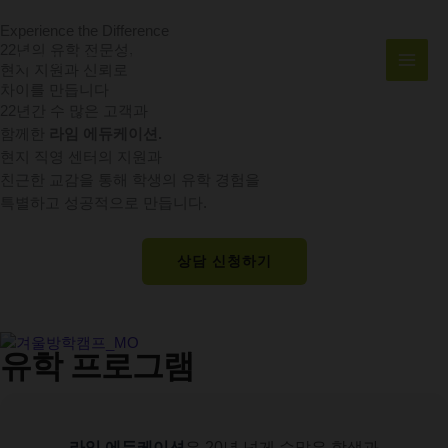
콘
MAI
Experience the Difference
텐
22년의 유학 전문성,
MEN
츠
현지 지원과 신뢰로
로
차이를 만듭니다
건
22년간 수 많은 고객과
너
함께한
라임 에듀케이션.
뛰
현지 직영 센터의 지원과
기
친근한 교감을 통해 학생의 유학 경험을
특별하고 성공적으로 만듭니다.
상담 신청하기
유학 프로그램
라임 에듀케이션
은 20년 넘게 수많은 학생과