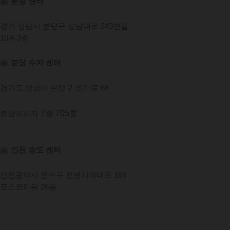
t
t
분당 센터
u
a
경기 성남시 분당구 성남대로 343번길
10-6 3층
b
g
분당 수지 센터
e
r
경기도 성남시 분당구 돌마로 68
a
7층 705호
분당프라자
m
인천 송도 센터
인천광역시 연수구 컨벤시아대로 165
포스코타워 26층