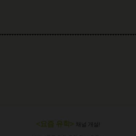
<요즘 유학>
채널 개설!