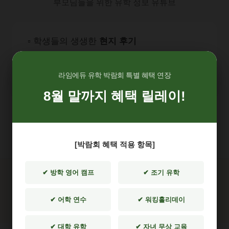
부모님들을 위한 유학 정보 유튜브
▫️ 학생들의 생생한
현지 후기
▫️ 유학 준비
필수 용어
정리
▫️ 전문가의
실제 상담 사례
까지
라임에듀 유학 박람회 특별 혜택 연장
8월 말까지 혜택 릴레이!
학생과 학부모님들께 아주 사소한 정보라도
가장 유용하게 전달될 수 있도록
노력하겠습니다.
[박람회 혜택 적용 항목]
✔ 방학 영어 캠프
✔ 조기 유학
✔ 어학 연수
✔ 워킹홀리데이
✔ 대학 유학
✔ 자녀 무상 교육