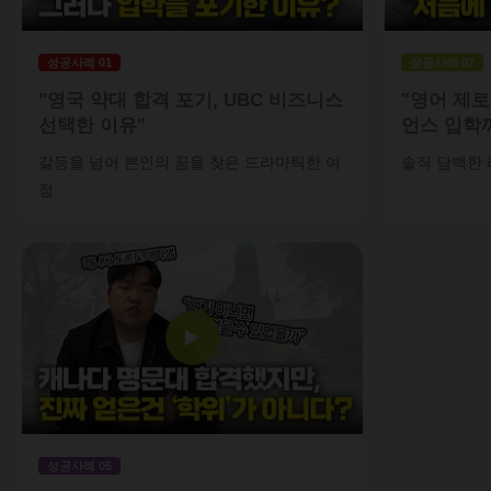
성공사례 01
성공사례 02
"영국 약대 합격 포기, UBC 비즈니스
"영어 제
선택한 이유"
언스 입학
갈등을 넘어 본인의 꿈을 찾은 드라마틱한 여
솔직 담백한 
정
▶
성공사례 05