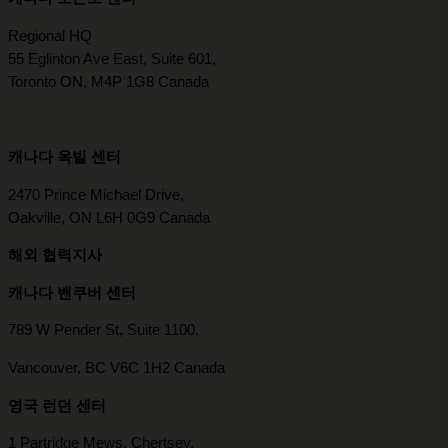
Regional HQ
55 Eglinton Ave East, Suite 601,
Toronto ON, M4P 1G8 Canada
캐나다 옥빌 센터
2470 Prince Michael Drive,
Oakville, ON L6H 0G9 Canada
해외 협력지사
캐나다 밴쿠버 센터
789 W Pender St, Suite 1100,
Vancouver, BC V6C 1H2 Canada
영국 런던 센터
1 Partridge Mews, Chertsey,