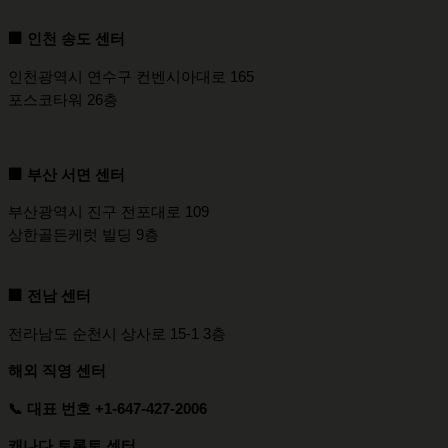
🏢 인천 송도 센터
인천광역시 연수구 컨벤시아대로 165
포스코타워 26층
🏢
부산 서면 센터
부산광역시 진구 전포대로 109
상한골든케럿 빌딩 9층
🏢 전남 센터
전라남도 순천시 상사로 15-1 3층
해외 직영 센터
📞 대표 번호 +1-647-427-2006
캐나다 토론토 센터