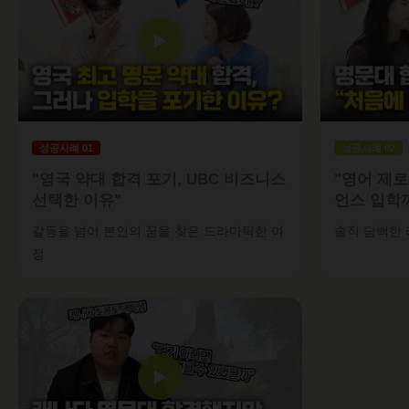
▶
성공사례 01
성공사례 02
"영국 약대 합격 포기, UBC 비즈니스
"영어 제
선택한 이유"
언스 입학
갈등을 넘어 본인의 꿈을 찾은 드라마틱한 여
솔직 담백한 
정
▶