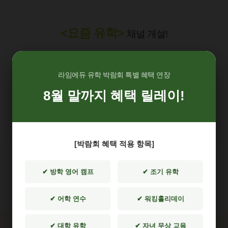
<요즘 유학>
채널 개설!
부모님들을 위한 유학 정보 유튜브
라임에듀 유학 박람회 특별 혜택 연장
8월 말까지 혜택 릴레이!
▫️ 학생들의 생생한
현지 후기
▫️ 유학 준비
필수 용어
정리
▫️ 전문가의
실제 상담 사례
까지
[박람회 혜택 적용 항목]
학생과 학부모님들께 아주 사소한 정보라도
✔ 방학 영어 캠프
✔ 조기 유학
가장 유용하게 전달될 수 있도록
노력하겠습니다.
✔ 어학 연수
✔ 워킹홀리데이
✔ 대학 유학
✔ 자녀 무상 교육