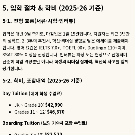
5.
입학
절차
&
학비
(2025-26
기준
)
5-1.
전형 흐름
(
서류
·
시험
·
인터뷰
)
입학은 매년
9
월 학기로
,
마감일은
1
월
15
일입니다
.
지원자는 최근
3
년간
의 성적표
, 2–3
부의 추천서
,
혁신
·
리더십 경험을 담은 에세이를 제출해야
합니다
.
영어 요건은
IELTS 7.0+, TOEFL 90+, Duolingo 110+
이며
,
SSAT 80%
이상을 권장합니다
.
인터뷰는 화상 또는 현장으로 진행되며
,
단순히 학업 역량뿐만 아니라 학생의
리더십
잠재력
,
혁신적
사고
를 함께
평가합니다.
5-2.
학비
,
포함내역
(2025-26
기준
)
Day Tuition (
데이
학생
수업료
)
JK ~ Grade 10:
$42,990
Grades 11 ~ 12:
$46,870
Boarding Tuition (
보딩
기숙사
포함
수업료
)
Grades 7 ~ 10:
$82,520