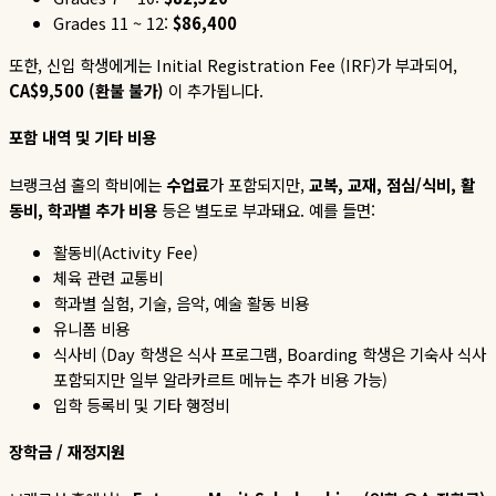
Grades 11 ~ 12:
$86,400
또한
,
신입
학생에게는
Initial Registration Fee (IRF)
가
부과되어
,
CA$9,500 (
환불
불가
)
이
추가됩니다
.
포함
내역
및
기타
비용
브랭크섬 홀의 학비에는
수업료
가 포함되지만
,
교복
,
교재
,
점심
/
식비
,
활
동비
,
학과별
추가
비용
등은 별도로 부과돼요
.
예를 들면
:
활동비
(Activity Fee)
체육 관련 교통비
학과별 실험
,
기술
,
음악
,
예술 활동 비용
유니폼 비용
식사비
(Day
학생은 식사 프로그램
, Boarding
학생은 기숙사 식사
포함되지만 일부 알라카르트 메뉴는 추가 비용 가능
)
입학 등록비 및 기타 행정비
장학금
/
재정지원