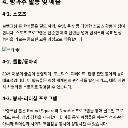
4.
방과후
활동
및
예술
4-1.
스포츠
브랭크섬 홀 학생들은 필드 하키
,
수영
,
육상 등 다양한 스포츠 활동에 참여
합니다
.
스포츠 프로그램은 단순한 체력 단련을 넘어 팀워크와 목표 달성
능력을 기르는 중요한 교육 과정으로 작용합니다
4-2.
클럽
/
동아리
80
개 이상의 클럽이 운영되며
,
로보틱스
,
디베이트
,
환경 관련 동아리 등이
대표적입니다
.
이 활동들은 학생 개개인의 관심사를 발전시키고
,
대학 지원
시 차별화된 스토리로 활용될 수 있습니다.
4-3.
봉사
·
리더십 프로그램
브랭크섬 홀은
Round Square
와
Noodle
프로그램을 통해 글로벌 프로
젝트
,
봉사
,
창업 경험을 제공합니다
.
이를 통해 학생들은 학문적 성취뿐만
아니라 리더십과 사회적 책임감을 동시에 성장시킬 수 있습니다.