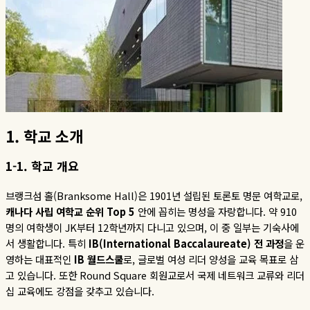
1.
학교
소개
1-1.
학교
개요
브랭크섬 홀
(Branksome Hall)
은
1901
년 설립된 토론토 명문 여학교로
,
캐나다
사립
여학교
순위
Top 5
안에 꼽히는 명성을 자랑합니다
.
약
910
명의 여학생이
JK
부터
12
학년까지 다니고 있으며
,
이 중 일부는 기숙사에
서 생활합니다
.
특히
IB(International Baccalaureate)
전
과정
을 운
영하는 대표적인
IB
월드스쿨
로
,
글로벌 여성 리더 양성을 교육 목표로 삼
고 있습니다
.
또한
Round Square
회원교로서 국제 네트워크 교류와 리더
십 교육에도 강점을 갖추고 있습니다.