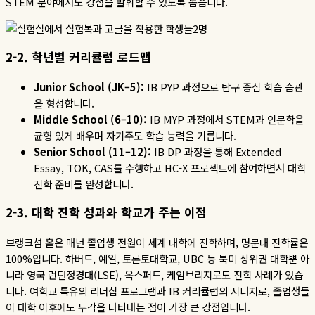
STEM
분야에서도 강점을 발휘할 수 있도록 돕습니다.
2-2.
학년별 커리큘럼 로드맵
Junior School (JK–5):
IB PYP
과정으로
탐구
중심
학습
습관
을
형성합니다
.
Middle School (6–10):
IB MYP
과정에서
STEM
과
인문학을
균형
있게
배우며
자기주도
학습
능력을
기릅니다
.
Senior School (11–12):
IB DP
과정을
통해
Extended
Essay, TOK, CAS
를
수행하고
HC-X
프로젝트에
참여하면서
대학
진학
준비를
완성합니다
.
2-3.
대학 진학 성과와 학교가 주는 이점
브랭크섬 홀은 매년 졸업생 전원이 세계 대학에 진학하며
,
명문대 진학률은
100%
입니다
.
하버드
,
예일
,
토론토대학교
, UBC
등 북미 상위권 대학뿐 아
니라 영국 런던정경대
(LSE),
옥스퍼드
,
케임브리지로도 진학 사례가 있습
니다
.
여학교 특유의 리더십 프로그램과
IB
커리큘럼의 시너지로
,
졸업생들
이 대학 이후에도 두각을 나타내는 점이 가장 큰 강점입니다.