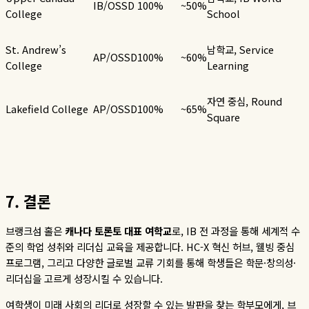
IB/OSSD
100%
~50%
College
School
St. Andrew’s
남학교
, Service
AP/OSSD
100%
~60%
College
Learning
자연
중심
, Round
Lakefield College
AP/OSSD
100%
~65%
Square
7.
결론
브랭크섬 홀은
캐나다
토론토
대표
여학교
로
, IB
전 과정을 통해 세계적 수
준의 학업 성취와 리더십 교육을 제공합니다
. HC-X
혁신 허브
,
웰빙 중심
프로그램
,
그리고 다양한 글로벌 교류 기회를 통해 학생들은 학문
·
창의성
·
리더십을 고르게 성장시킬 수 있습니다
.
여학생이 미래 사회의 리더로 성장할 수 있는 발판을 찾는 학부모에게
,
브