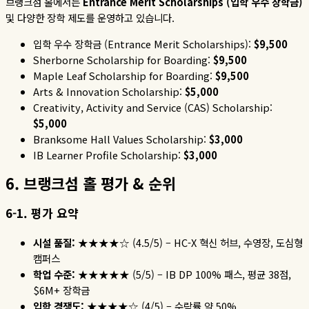
브랭크섬
홀에서는
Entrance Merit Scholarships (
입학
우수
장학금
)
및
다양한
장학
제도를
운영하고
있습니다
.
입학
우수
장학금
(Entrance Merit Scholarships):
$9,500
Sherborne Scholarship for Boarding:
$9,500
Maple Leaf Scholarship for Boarding:
$9,500
Arts & Innovation Scholarship:
$5,000
Creativity, Activity and Service (CAS) Scholarship:
$5,000
Branksome Hall Values Scholarship:
$3,000
IB Learner Profile Scholarship:
$3,000
6.
브랭크섬 홀 평가
&
순위
6-1.
평가
요약
시설
품질
:
★★★★☆
(4.5/5) – HC-X
혁신
허브
,
수영장
,
도심형
캠퍼스
학업
수준
:
★★★★★
(5/5) – IB DP 100%
패스
,
평균
38
점
,
$6M+
장학금
입학
경쟁도
:
★★★★☆
(4/5) –
수락률
약
50%