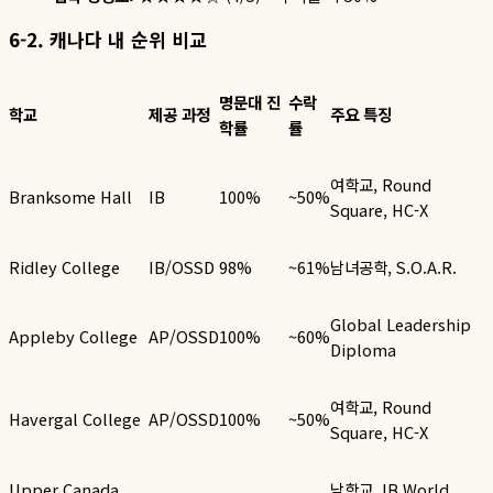
6-2.
캐나다
내
순위
비교
명문대
진
수락
학교
제공
과정
주요
특징
학률
률
여학교
, Round
Branksome Hall
IB
100%
~50%
Square, HC-X
Ridley College
IB/OSSD
98%
~61%
남녀공학
, S.O.A.R.
Global Leadership
Appleby College
AP/OSSD
100%
~60%
Diploma
여학교
, Round
Havergal College
AP/OSSD
100%
~50%
Square, HC-X
Upper Canada
남학교
, IB World