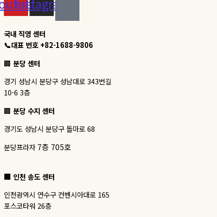
outube
Instagram
국내 직영 센터
📞대표 번호 +82-1688-9806
🏢
분당 센터
경기 성남시 분당구 성남대로 343번길
10-6 3층
🏢
분당 수지 센터
경기도 성남시 분당구 돌마로 68
7층 705호
분당프라자
🏢 인천 송도 센터
인천광역시 연수구 컨벤시아대로 165
포스코타워 26층