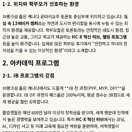
1-2.
위치와 학부모가 선호하는 환경
브랭크섬 홀은 캐나다 온타리오주 토론토 중심부에 위치하고 있습니다
.
도
심
속
13
에이커
캠퍼스
는 자연과 도시의 편리함을 동시에 누릴 수 있는 최
적의 환경을 제공합니다
.
학부모들은 토론토라는 안정적인 대도시 환경
,
접
근성 높은 교통
,
그리고 학교가 제공하는
HC-X
혁신
허브
,
웰빙
프로그램
등을 높이 평가합니다
.
실제로 많은 학부모 후기에서
“
안전하고 자녀의 창
의성을 키울 수 있는 이상적인 환경
”
이라고 소개합니다
2.
아카데믹
프로그램
2-1. IB
프로그램의
강점
브랭크섬 홀은 캐나다에서도 드물게
**IB
전 과정
(PYP, MYP, DP)**
을
운영합니다
. IB DP
과정의 패스율은
100%
이며
,
평균 점수는
38
점으로 세
계 평균을 훨씬 상회합니다
.
졸업생들은 매년
600
만 달러 이상의 장학금을 받으며
,
세계 명문대 진학에
서 높은 경쟁력을 보여주고 있습니다
.
특히
HC-X
혁신
허브
에서는 코딩
,
AI,
디자인 사고 등 미래 교육에 필요한 역량을 훈련하며
,
여학생들이