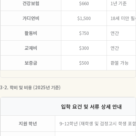
건강보험
$660
1년 기준
가디언비
$1,500
18세 미만 필
활동비
$750
연간
교재비
$300
연간
보증금
$500
환불 가능
3-2.
학비
및
비용
(2025
년
기준
)
입학 요건 및 서류 상세 안내
지원 학년
9–12학년 (재학생 및 검정고시 학생 포함