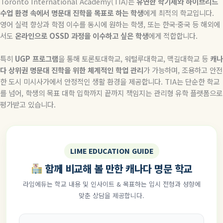
Toronto International Academy(TIA)
는
유연한
학기제와
하이브리드
수업
환경
속에서
명문대
진학을
목표로
하는
학생
에게 최적의 학교입니다
.
영어 실력 향상과 학점 이수를 동시에 원하는 학생
,
또는 한국
·
중국 등 해외에
서도
온라인으로
OSSD
과정을
이수하고
싶은
학생
에게 적합합니다
.
특히
UGP
프로그램
을 통해 토론토대학교
,
워털루대학교
,
맥길대학교 등
캐나
다
상위권
명문대
진학을
위한
체계적인
학업
관리
가 가능하며
,
조용하고 안전
한 도시 미시사가에서 안정적인 생활 환경을 제공합니다
. TIA
는 단순한 학교
를 넘어
,
학생의 목표 대학 입학까지 끝까지 책임지는 관리형 유학 플랫폼으로
평가받고 있습니다
.
LIME EDUCATION GUIDE
함께 비교해 볼 만한 캐나다 명문 학교
라임에듀는 학교 내용 및 인사이트 & 목표하는 입시 전형과 성향에
맞춘 상담을 제공합니다.