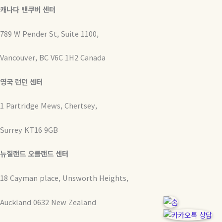
캐나다 밴쿠버 센터
789 W Pender St, Suite 1100,
Vancouver, BC V6C 1H2 Canada
영국 런던 센터
1 Partridge Mews, Chertsey,
Surrey KT16 9GB
뉴질랜드 오클랜드 센터
18 Cayman place, Unsworth Heights,
Auckland 0632 New Zealand