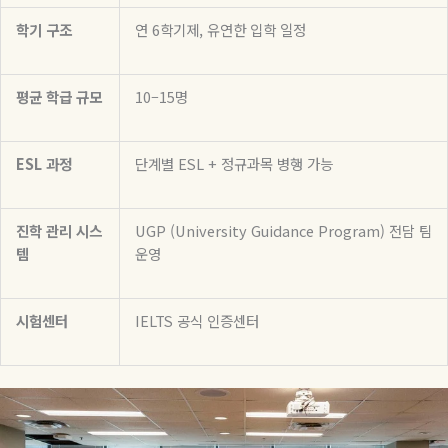
학기
구조
연
6
학기제
,
유연한 입학 일정
평균
학급
규모
10–15
명
ESL
과정
단계별
ESL +
정규과목 병행 가능
진학
관리
시스
UGP (University Guidance Program)
전담
팀
템
운영
시험센터
IELTS
공식
인증센터