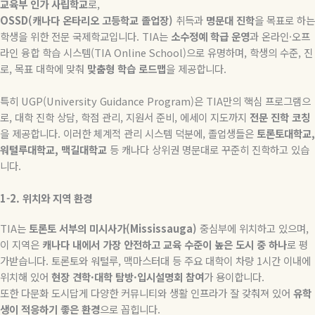
교육부
인가
사립학교
로
,
OSSD(
캐나다
온타리오
고등학교
졸업장
)
취득과
명문대
진학
을 목표로 하는
학생을 위한 전문 국제학교입니다
. TIA
는
소수정예
학급
운영
과 온라인
·
오프
라인 융합 학습 시스템
(TIA Online School)
으로 유명하며
,
학생의 수준
,
진
로
,
목표 대학에 맞춰
맞춤형
학습
로드맵
을 제공합니다
.
특히
UGP(University Guidance Program)
은
TIA
만의 핵심 프로그램으
로
,
대학 진학 상담
,
학점 관리
,
지원서 준비
,
에세이 지도까지
전문
진학
코칭
을 제공합니다
.
이러한 체계적 관리 시스템 덕분에
,
졸업생들은
토론토대학교
,
워털루대학교
,
맥길대학교
등 캐나다 상위권 명문대로 꾸준히 진학하고 있습
니다
.
1-2.
위치와
지역
환경
TIA
는
토론토
서부의
미시사가
(Mississauga)
중심부에 위치하고 있으며
,
이 지역은
캐나다
내에서
가장
안전하고
교육
수준이
높은
도시
중
하나
로 평
가받습니다
.
토론토와 워털루
,
맥마스터대 등 주요 대학이 차량
1
시간 이내에
위치해 있어
현장
견학
·
대학
탐방
·
입시설명회
참여
가 용이합니다
.
또한 다문화 도시답게 다양한 커뮤니티와 생활 인프라가 잘 갖춰져 있어
유학
생이
적응하기
좋은
환경
으로 꼽힙니다
.