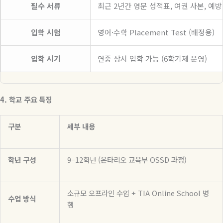
필수 서류
최근 2년간 영문 성적표, 여권 사본, 예
입학 시험
영어·수학 Placement Test (배정용)
입학 시기
연중 상시 입학 가능 (6학기제 운영)
4.
학교
주요
특징
구분
세부
내용
학년
구성
9–12
학년
(
온타리오
교육부
OSSD
과정
)
소규모
오프라인
수업
+ TIA Online School
병
수업
방식
행