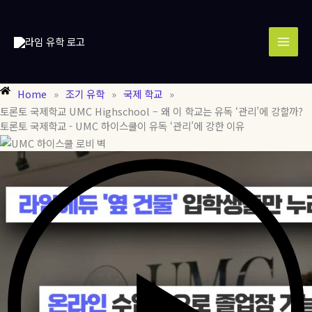
콘
MAI
텐
MEN
츠
로
건
너
Home
»
조기 유학
»
국제 학교
»
뛰
토론토 국제학교 UMC Highschool – 왜 이 학교는 유독 ‘관리’에 강할까?
기
토론토 국제학교 - UMC 하이스쿨이 유독 ‘관리’에 강한 이유