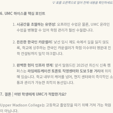
💡 표를 오른쪽으로 밀어 전체 내용을 확인하세요.
6. UMC 하이스쿨 핵심 포인트
시공간을 초월하는 유연성:
오프라인 수업은 물론, UMC 온라인
수업을 병행할 수 있어 학점 관리가 훨씬 수월합니다.
든든한 한국인 카운셀러:
낯선 입시 제도 속에서 길을 잃지 않도
록, 학교에 상주하는 한국인 카운셀러가 학점 이수부터 명문대 진
학 컨설팅까지 밀착 마크합니다.
완벽한 현지 인프라 연계:
앞서 말씀드린 2025년 최신식 신축 캠
퍼스는
라임에듀케이션 토론토 직영센터와 도보 5분 거리
에 위치
해 있습니다. 학교 내부의 케어를 넘어, 현지 센터와의 즉각적인 소
통과 관리가 가능한 최적의 동선입니다.
7.
결론 |
어떤
학생에게
UMC
가
적합한가요?
Upper Madison College는 고등학교 졸업장을 따기 위해 거쳐 가는 학원
이 아닙니다.