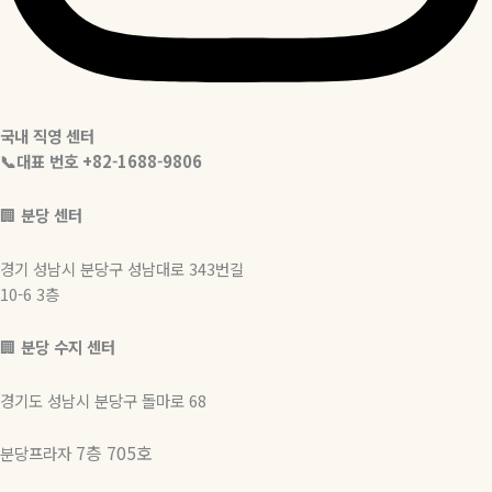
국내 직영 센터
📞대표 번호 +82-1688-9806
🏢
분당 센터
경기 성남시 분당구 성남대로 343번길
10-6 3층
🏢
분당 수지 센터
경기도 성남시 분당구 돌마로 68
7층 705호
분당프라자