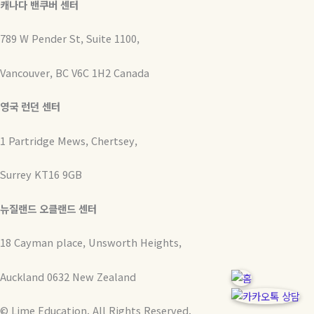
캐나다 밴쿠버 센터
789 W Pender St, Suite 1100,
Vancouver, BC V6C 1H2 Canada
영국 런던 센터
1 Partridge Mews, Chertsey,
Surrey KT16 9GB
뉴질랜드 오클랜드 센터
18 Cayman place, Unsworth Heights,
Auckland 0632 New Zealand
© Lime Education. All Rights Reserved.