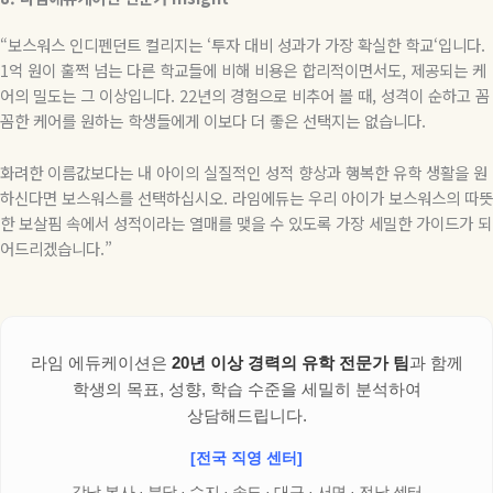
“보스워스 인디펜던트 컬리지
는
‘
투자 대비 성과가 가장 확실한 학교
‘
입니다
.
1
억 원이 훌쩍 넘는 다른 학교들에 비해 비용은 합리적이면서도
,
제공되는 케
어의 밀도는 그 이상입니다
. 22
년의 경험으로 비추어 볼 때
,
성격이 순하고 꼼
꼼한 케어를 원하는 학생들에게 이보다 더 좋은 선택지는 없습니다
.
화려한 이름값보다는 내 아이의 실질적인 성적 향상과 행복한 유학 생활을 원
하신다면 보스워스를 선택하십시오
.
라임에듀는 우리 아이가 보스워스의 따뜻
한 보살핌 속에서 성적이라는 열매를 맺을 수 있도록 가장 세밀한 가이드가 되
어드리겠습니다
.”
라임 에듀케이션은
20년 이상 경력의 유학 전문가 팀
과 함께
학생의 목표, 성향, 학습 수준을 세밀히 분석하여
상담해드립니다.
[전국 직영 센터]
강남 본사 · 분당 · 수지 · 송도 · 대구 · 서면 · 전남 센터