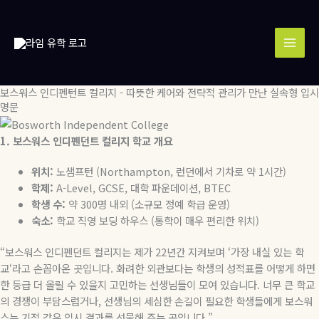
콘
MAI
텐
MEN
츠
로
건
너
보스워스 인디펜턴트 컬리지 - 따뜻한 케어와 전략적 관리가 만난 실속형 입시
뛰
명문
기
1. 보스워스 인디펜던트 컬리지
학교
개요
위치
:
노샘프턴
(Northampton,
런던에서
기차로
약
1
시간
)
학제
:
A-Level, GCSE,
대학
파운데이션
, BTEC
학생
수
:
약
300
명 내외
(
소규모 정예 학급 운영
)
숙소
:
학교 직영 보딩 하우스
(
통학이 매우 편리한 위치
)
“
보스워스 인디펜던트 컬리지는 제가
22
년간 지켜보며
‘
가장 내실 있는 학
교
‘
라고 손꼽아온 곳입니다
.
화려한 외관보다는 학생의 성적표를 어떻게 하면
한 등급 더 올릴 수 있을지 고민하는 선생님들이 모여 있습니다
.
너무 큰 학교
의 경쟁이 부담스럽거나
,
선생님의 세심한 손길이 필요한 학생들에게 보스워
스는 기적 같은 입시 결과를 선물해 주는 곳입니다
.”