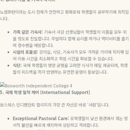
노샘프턴이라는 도시 전체가 안전하고 평화로워 학생들이 공부하기에 최적입
니다
.
가족
같은
기숙사
:
기숙사 사감 선생님들이 학생들의 이름을 모두 외
울 정도로 친밀합니다
.
주말마다 함께 요리를 하거나 액티비티를 즐기
며 향수병을 예방합니다
.
시설의
효율성
:
강의실
,
식당
,
기숙사가 모두 가까운 거리에 위치해 있
어 이동 시간을 최소화하고 학업 시간을 확보할 수 있습니다
.
식단
:
국제 학생들의 영양 균형을 고려한 식사가 매일 제공되며
,
학생
들의 피드백을 즉각 반영하는 유연한 운영이 돋보입니다
.
5.
국제
학생
밀착
케어
(International Support)
보스워스 인디펜던트 컬리지의 가장 큰 자산은 바로
‘
사람
‘
입니다
.
Exceptional Pastoral Care:
유학생들이
낯선
환경에서
겪는
정
서적
불안을
빠르게
캐치하여
상담하고
격려합니다
.