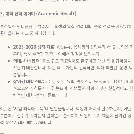
2.
대학
진학
데이터
(Academic Result)
보스워스 인디펜던트 컬리지는 학생의 입학 성적 대비 졸업 성적을 가장 많이
끌어올리는 학교 중 하나입니다
.
2025-2026
성적
지표
:
A-Level
응시생의
상당수가
A*-B
성적을
거
두며
,
특히
수학과
과학
분야에서
강점을
보입니다
.
의대
/
치대
합격
:
중소 규모 학교임에도 불구하고 매년 의대 합격생을
꾸준히 배출합니다
.
이는 학교 차원의 전폭적인
‘
의대 특별반
‘
운영 덕
분입니다
.
상위권
대학
진학
:
UCL, KCL,
워릭
,
맨체스터 등 영국 내
TOP 20
대
학으로의 진학률이 매우 높으며
,
학생들의 적성에 맞춘 현실적이고 전
략적인 대학 선정이 돋보입니다
.
이곳은
‘
시험 최적화 교육
‘
의 달인들입니다
.
학생이 어디서 실수하는지
,
어떤
부분에서 점수가 깎이는지 일대일로 분석하여 보완해 주기 때문에 단기간 성
적 향상 사례가 매우 많습니다
.