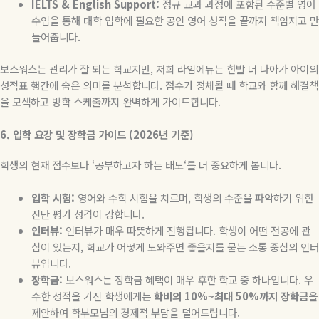
IELTS & English Support:
정규 교과 과정에 포함된 수준별 영어
수업을 통해 대학 입학에 필요한 공인 영어 성적을 끝까지 책임지고 만
들어줍니다
.
보스워스는 관리가 잘 되는 학교지만
,
저희 라임에듀는 한발 더 나아가 아이의
성적표 행간에 숨은 의미를 분석합니다
.
점수가 정체될 때 학교와 함께 해결책
을 모색하고 방학 스케줄까지 완벽하게 가이드합니다
.
6.
입학
요강
및
장학금
가이드
(2026
년
기준
)
학생의 현재 점수보다
‘
공부하고자 하는 태도
‘
를 더 중요하게 봅니다
.
입학
시험
:
영어와 수학 시험을 치르며
,
학생의 수준을 파악하기 위한
진단 평가 성격이 강합니다
.
인터뷰
:
인터뷰가 매우 따뜻하게 진행됩니다
.
학생이 어떤 전공에 관
심이 있는지
,
학교가 어떻게 도와주면 좋을지를 묻는 소통 중심의 인터
뷰입니다
.
장학금
:
보스워스는 장학금 혜택이 매우 후한 학교 중 하나입니다
.
우
수한 성적을 가진 학생에게는
학비의
10%~
최대
50%
까지
장학금
을
제안하여 학부모님의 경제적 부담을 덜어드립니다
.