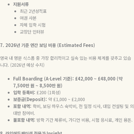
지원서류
최근
2
년성적표
여권 사본
자체 입학 시험
교장단 인터뷰
7. 2026
년
기준
연간
보딩
비용
(Estimated Fees)
영국 내 명문 식스폼 중 가장 합리적이고 실속 있는 비용 체계를 갖추고 있습
니다
. (2026
년 예상 수치
)
Full Boarding (A-Level
기준
): £42,000 ~ £48,000 (
약
7,500
만
원
~ 8,500
만
원
)
입학
등록비
:
£200 (1
회성
)
보증금
(Deposit):
약
£1,000 ~ £2,000
포함
내역
:
학비
,
보딩 하우스 숙박비
,
전 일정 식사
,
대입 컨설팅 및 의
대반 참여비
.
불포함
내역
:
방학 기간 체류비
,
가디언 비용
,
시험 응시료
,
개인 용돈
.
8.
라임에듀케이션
전문가
Insight