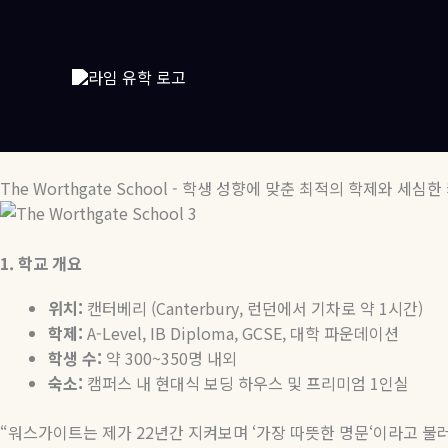
콘
텐
츠
로
건
너
뛰
기
The Worthgate School - 학생 성향에 맞춘 최적의 학제와 세심한
1.
학교
개요
위치
:
캔터베리
(Canterbury,
런던에서
기차로
약
1
시간
)
학제
:
A-Level, IB Diploma, GCSE,
대학
파운데이션
학생
수
:
약
300~350
명
내외
숙소
:
캠퍼스 내 현대식 보딩 하우스 및 프리미엄
1
인실
“
워스가이트는 제가
22
년간 지켜보며
‘
가장 따뜻한 명문
‘
이라고 불