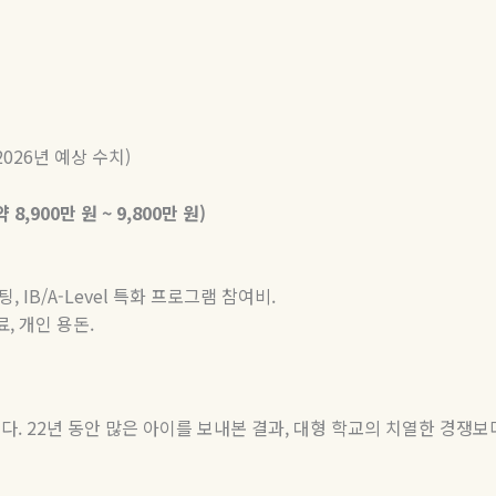
(2026
년 예상 수치
)
약
8,900
만
원
~ 9,800
만
원
)
팅
, IB/A-Level
특화 프로그램 참여비
.
료
,
개인 용돈
.
니다
. 22
년 동안 많은 아이를 보내본 결과
,
대형 학교의 치열한 경쟁보