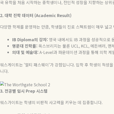
국 유학을 처음 시작하는 중학생이나
,
전인적 성장을 지향하는 상위
2.
대학
진학
데이터
(Academic Result)
다양한 학제를 운영하는 만큼
,
학생들의 진로 스펙트럼이 매우 넓고
IB Diploma
의
강자
:
영국 내에서도
IB
과정을 성공적으로 운
명문대
진학률
:
옥스브리지는 물론
UCL, KCL,
에든버러
,
맨체
의대
및
예술대
:
A-Level
과 파운데이션 과정을 통해 의학 계
워스게이트는
‘
멀티 패스웨이
‘
가 강점입니다
.
입학 후 학생의 적성을
니다
.
3.
전공별
입시
Prep
시스템
워스가이트는 학생의 비판적 사고력을 키우는 데 집중합니다
.