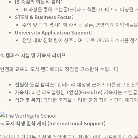
IB
중심의
학문적
깊이
:
IB
과정을 통해 소논문
(EE)
과 지식론
(TOK)
트레이닝을 거
STEM & Business Focus:
수학 및 과학 경시대회 준비는 물론
,
경영학과 지망생들을
University Application Support:
전담 대학 진학 팀이 상주하며
1:1
로
UCAS
자소서를 첨
4.
캠퍼스
시설
및
기숙사
라이프
안전과 교육의 도시 캔터베리의 장점을 고스란히 누립니다
.
전원형
도심
캠퍼스
:
캔터베리 대성당 근처의 아름답고 안전
기숙사
:
최근 리모델링된
1
인실
(En-suite)
기숙사는 호텔급
식단
및
복지
:
다양한 국적을 배려한 균형 잡힌 식단이 제공
5.
국제
학생
밀착
케어
(International Support)
‘
케어의 명가
‘
라는 명성에 걸맞게 국제 학생에 대한 서포트가 매우 