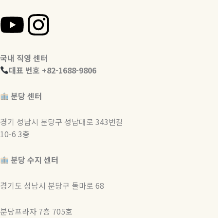
Y
I
o
n
국내 직영 센터
u
s
대표 번호 +82-1688-9806
t
t
분당 센터
u
a
경기 성남시 분당구 성남대로 343번길
10-6 3층
b
g
e
r
분당 수지 센터
a
경기도 성남시 분당구 돌마로 68
분당프라자
7층 705호