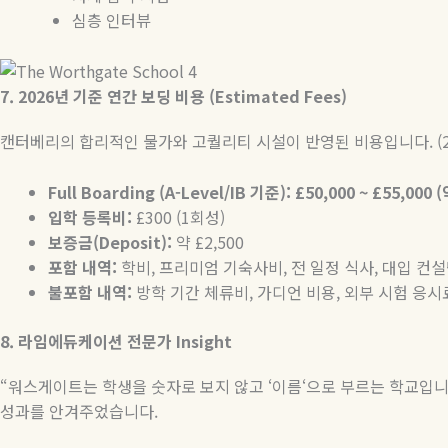
심층 인터뷰
7. 2026
년
기준
연간
보딩
비용
(Estimated Fees)
캔터베리의 합리적인 물가와 고퀄리티 시설이 반영된 비용입니다
. 
Full Boarding (A-Level/IB
기준
): £50,000 ~ £55,000 (
입학
등록비
:
£300 (1
회성
)
보증금
(Deposit):
약
£2,500
포함
내역
:
학비
,
프리미엄 기숙사비
,
전 일정 식사
,
대입 컨설
불포함
내역
:
방학 기간 체류비
,
가디언 비용
,
외부 시험 응시
8.
라임에듀케이션
전문가
Insight
“
워스게이트는 학생을 숫자로 보지 않고
‘
이름
‘
으로 부르는 학교입
성과를 안겨주었습니다
.