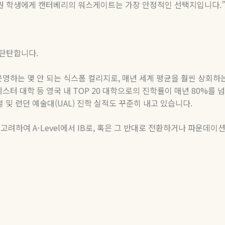
권 학생에게 캔터베리의 워스게이트는 가장 안정적인 선택지입니다
.
 탄탄합니다
.
영하는 몇 안 되는 식스폼 컬리지로
,
매년 세계 평균을 훨씬 상회하
스터 대학 등 영국 내
TOP 20
대학으로의 진학률이 매년
80%
를 
열 및 런던 예술대
(UAL)
진학 실적도 꾸준히 내고 있습니다
.
 고려하여
A-Level
에서
IB
로
,
혹은 그 반대로 전환하거나 파운데이션