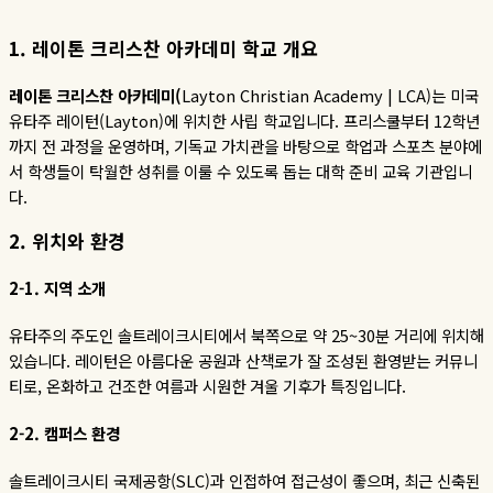
1. 레이톤 크리스찬 아카데미
학교
개요
레이톤
크리스찬
아카데미
(
Layton Christian Academy | LCA)
는 미국
유타주 레이턴
(Layton)
에 위치한 사립 학교입니다
.
프리스쿨부터
12
학년
까지 전 과정을 운영하며
,
기독교 가치관을 바탕으로 학업과 스포츠 분야에
서 학생들이 탁월한 성취를 이룰 수 있도록 돕는 대학 준비 교육 기관입니
다
.
2.
위치와
환경
2-1.
지역
소개
유타주의 주도인 솔트레이크시티에서 북쪽으로 약
25~30
분 거리에 위치해
있습니다
.
레이턴은 아름다운 공원과 산책로가 잘 조성된 환영받는 커뮤니
티로
,
온화하고 건조한 여름과 시원한 겨울 기후가 특징입니다
.
2-2.
캠퍼스
환경
솔트레이크시티 국제공항
(SLC)
과 인접하여 접근성이 좋으며
,
최근 신축된