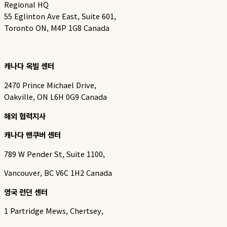
Regional HQ
55 Eglinton Ave East, Suite 601,
Toronto ON, M4P 1G8 Canada
캐나다 옥빌 센터
2470 Prince Michael Drive,
Oakville, ON L6H 0G9 Canada
해외 협력지사
캐나다 밴쿠버 센터
789 W Pender St, Suite 1100,
Vancouver, BC V6C 1H2 Canada
영국 런던 센터
1 Partridge Mews, Chertsey,