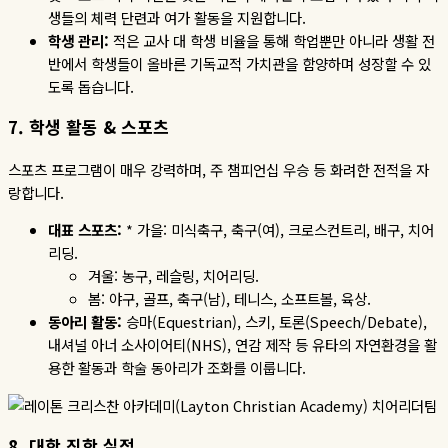
생들의 체력 단련과 여가 활동을 지원합니다
.
학생
관리
:
적은 교사 대 학생 비율을 통해 학업뿐만 아니라 생활 전
반에서 학생들이 올바른 기독교적 가치관을 함양하며 성장할 수 있
도록 돕습니다
.
7.
학생
활동
&
스포츠
스포츠 프로그램이 매우 강력하며
,
주 챔피언십 우승 등 화려한 전적을 자
랑합니다
.
대표
스포츠
:
*
가을
:
미식축구
,
축구
(
여
),
크로스컨트리
,
배구
,
치어
리딩
.
겨울
:
농구
,
레슬링
,
치어리딩
.
봄
:
야구
,
골프
,
축구
(
남
),
테니스
,
소프트볼
,
육상
.
동아리
활동
:
승마
(Equestrian),
스키
,
토론
(Speech/Debate),
내셔널
아너
소사이어티
(NHS),
연감
제작
등
유타의
자연환경을
활
용한
활동과
학술
동아리가
조화를
이룹니다
.
8.
대학
진학
실적