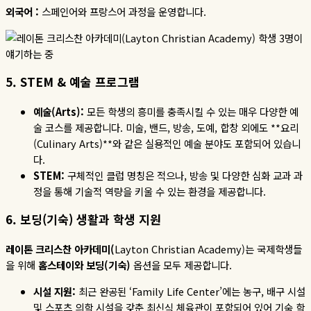
외국어 :
스페인어와 프랑스어 과정을 운영합니다
.
5. STEM &
예술
프로그램
예술
(Arts):
모든 학생의 흥미를 충족시킬 수 있는 매우 다양한 예
술 코스를 제공합니다
.
미술
,
밴드
,
방송
,
도예
,
합창 외에도
**
요리
(Culinary Arts)**
와 같은 실용적인 예술 분야도 포함되어 있습니
다
.
STEM:
구체적인 클럽 명칭은 적으나
,
방송 및 다양한 심화 교과 과
정을 통해 기술적 역량을 키울 수 있는 환경을 제공합니다
.
6.
보딩
(
기숙
)
생활과
학생
지원
레이톤
크리스찬
아카데미
(
Layton Christian Academy)
는 국제학생들
을 위해
홈스테이와
보딩
(
기숙
)
옵션을 모두 제공합니다
.
시설
지원
:
최근 완공된
‘Family Life Center’
에는 농구
,
배구 시설
및 스포츠 의학 시설을 갖춘 최신식 체육관이 포함되어 있어 기숙 학