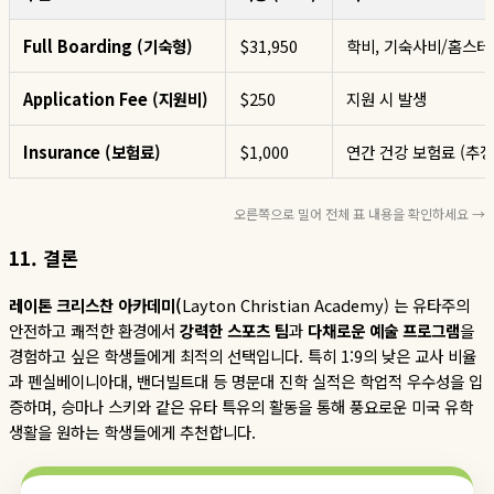
Full Boarding (기숙형)
$31,950
학비, 기숙사비/홈스테이
Application Fee (지원비)
$250
지원 시 발생
Insurance (보험료)
$1,000
연간 건강 보험료 (추정
오른쪽으로 밀어 전체 표 내용을 확인하세요 →
11.
결론
레이톤
크리스찬
아카데미
(
Layton Christian Academy)
는 유타주의
안전하고 쾌적한 환경에서
강력한
스포츠
팀
과
다채로운
예술
프로그램
을
경험하고 싶은 학생들에게 최적의 선택입니다
.
특히
1:9
의 낮은 교사 비율
과 펜실베이니아대
,
밴더빌트대 등 명문대 진학 실적은 학업적 우수성을 입
증하며
,
승마나 스키와 같은 유타 특유의 활동을 통해 풍요로운 미국 유학
생활을 원하는 학생들에게 추천합니다
.