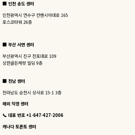
🏢 인천 송도 센터
인천광역시 연수구 컨벤시아대로 165
포스코타워 26층
🏢
부산 서면 센터
부산광역시 진구 전포대로 109
상한골든케럿 빌딩 9층
🏢 전남 센터
전라남도 순천시 상사로 15-1 3층
해외 직영 센터
📞 대표 번호 +1-647-427-2006
캐나다 토론토 센터