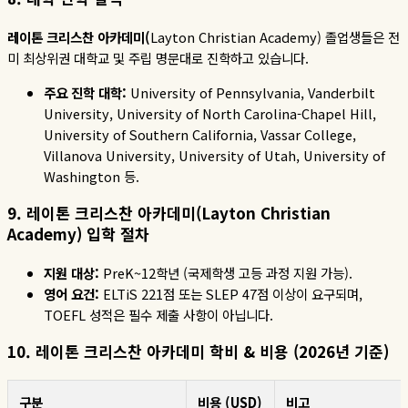
레이톤
크리스찬
아카데미
(
Layton Christian Academy)
졸업생들은 전
미 최상위권 대학교 및 주립 명문대로 진학하고 있습니다
.
주요
진학
대학
:
University of Pennsylvania, Vanderbilt
University, University of North Carolina-Chapel Hill,
University of Southern California, Vassar College,
Villanova University, University of Utah, University of
Washington
등
.
9.
레이톤
크리스찬
아카데미
(
Layton Christian
Academy)
입학
절차
지원
대상
:
PreK~12
학년
(
국제학생
고등
과정
지원
가능
).
영어
요건
:
ELTiS 221
점
또는
SLEP 47
점
이상이
요구되며
,
TOEFL
성적은
필수
제출
사항이
아닙니다
.
10.
레이톤
크리스찬
아카데미
학비
&
비용
(2026
년
기준
)
구분
비용 (USD)
비고