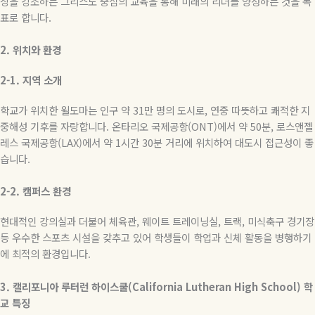
장을 강조하는 그리스도 중심의 교육을 통해 미래의 리더를 양성하는 것을 목
표로 합니다
.
2.
위치와
환경
2-1.
지역
소개
학교가 위치한 윌도마는 인구 약
31
만 명의 도시로
,
연중 따뜻하고 쾌적한 지
중해성 기후를 자랑합니다
.
온타리오 국제공항
(ONT)
에서 약
50
분
,
로스앤젤
레스 국제공항
(LAX)
에서 약
1
시간
30
분 거리에 위치하여 대도시 접근성이 좋
습니다
.
2-2.
캠퍼스
환경
현대적인 강의실과 더불어 체육관
,
웨이트 트레이닝실
,
트랙
,
미식축구 경기장
등 우수한 스포츠 시설을 갖추고 있어 학생들이 학업과 신체 활동을 병행하기
에 최적의 환경입니다
.
3.
캘리포니아
루터런
하이스쿨
(California Lutheran High School)
학
교
특징