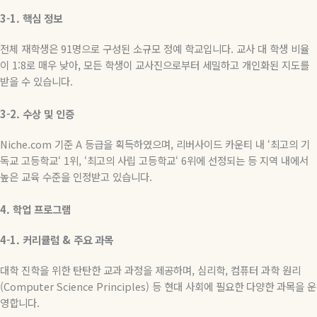
3-1.
핵심
정보
전체 재학생은
91
명으로 구성된 소규모 정예 학교입니다
.
교사 대 학생 비율
이
1:8
로 매우 낮아
,
모든 학생이 교사진으로부터 세밀하고 개인화된 지도를
받을 수 있습니다
.
3-2.
수상
및
인증
Niche.com
기준
A
등급을 획득하였으며
,
리버사이드 카운티 내
‘
최고의 기
독교 고등학교
‘ 1
위
, ‘
최고의 사립 고등학교
‘ 6
위에 선정되는 등 지역 내에서
높은 교육 수준을 인정받고 있습니다
.
4.
학업
프로그램
4-1.
커리큘럼
&
주요
과목
대학
진학을
위한
탄탄한
교과
과정을
제공하며
,
심리학
,
컴퓨터
과학
원리
(Computer Science Principles)
등
현대
사회에
필요한
다양한
과목을
운
영합니다
.