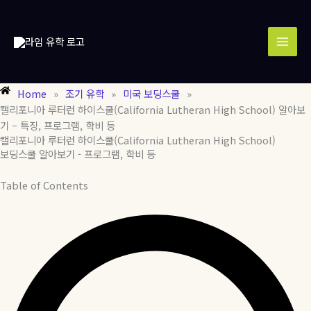
콘
MAI
텐
MEN
츠
로
건
너
Home
»
조기 유학
»
미국 보딩스쿨
»
뛰
캘리포니아 루터런 하이스쿨(California Lutheran High School) 알아보
기
기 – 특징, 프로그램, 학비 등
캘리포니아 루터런 하이스쿨(California Lutheran High School)
보딩스쿨 알아보기 - 프로그램, 학비 등
Table of Contents