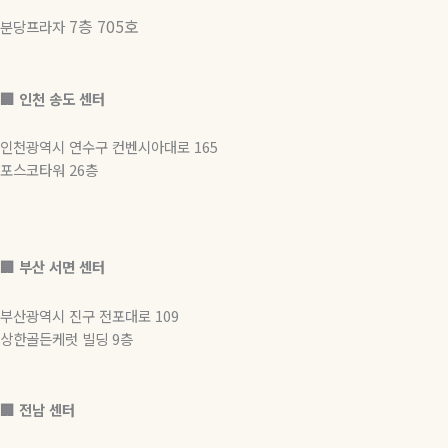
7층 705호
분당프라자
🏢 인천 송도 센터
인천광역시 연수구 컨벤시아대로 165
포스코타워 26층
🏢
부산 서면 센터
부산광역시 진구 전포대로 109
상한골든케럿 빌딩 9층
🏢 전남 센터