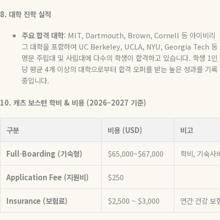
8.
대학
진학
실적
주요
합격
대학
: MIT, Dartmouth, Brown, Cornell
등
아이비리
그
대학을
포함하여
UC Berkeley, UCLA, NYU, Georgia Tech
등
명문
주립대
및
사립대에
다수의
학생이
합격하고
있습니다
.
학생
1
인
당
평균
4
개
이상의
대학으로부터
합격
오퍼를
받는
높은
성과를
기록
중입니다
.
10. 캐츠 보스턴
학비
&
비용
(2026–2027
기준
)
구분
비용 (USD)
비고
Full-Boarding (기숙형)
$65,000~$67,000
학비, 기숙사비
Application Fee (지원비)
$250
Insurance (보험료)
$2,500 ~ $3,000
연간 건강 보