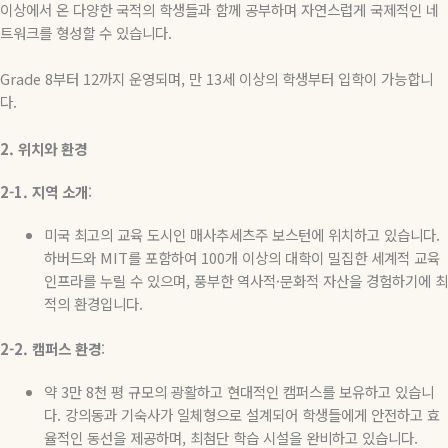
이상에서 온 다양한 국적의 학생들과 함께 공부하며 자연스럽게 국제적인 네
트워크를 형성할 수 있습니다
.
Grade 8
부터
12
까지 운영되며
,
만
13
세 이상의 학생부터 입학이 가능합니
다
.
2.
위치와
환경
2-1.
지역
소개
:
미국 최고의 교육 도시인 매사추세츠주 보스턴에 위치하고 있습니다
.
하버드와
MIT
를 포함하여
100
개 이상의 대학이 밀집한 세계적 교육
인프라를 누릴 수 있으며
,
풍부한 역사적
·
문화적 자산을 경험하기에 최
적의 환경입니다
.
2-2.
캠퍼스
환경
:
약
3
만
8
천 평 규모의 광활하고 현대적인 캠퍼스를 보유하고 있습니
다
.
강의동과 기숙사가 일체형으로 설계되어 학생들에게 안전하고 효
율적인 동선을 제공하며
,
최첨단 학습 시설을 완비하고 있습니다
.