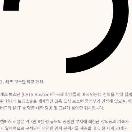
1. 캐츠 보스턴
학교
개요
캐츠 보스턴 (CATS Boston)은 국제 학생들의 미국 명문대 진학을 위해 설계
된 현대식 보딩스쿨로 세계적인 교육 도시 보스턴 중심부와 인접해 있으며
,
하
버드와
MIT
등 명문 대학 탐방 및 교류가 용이한 위치입니다
.
캠퍼스 시설은 약
3
만
8
천 평 규모의 광활한 부지에 최첨단 강의동과 기숙사
가 일체형으로 구성되어 안전한 면학 분위기를 제공합니다
.
전 세계
30
개국