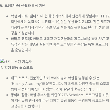
6.
보딩
(
기숙
)
생활과
학생
지원
학생
라이프
:
캠퍼스 내 현대식 기숙사에서 안전하게 생활하며
, 11-12
학년에게는 독립성이 보장되는
1
인실을 우선 배정합니다
.
전문 셰프가
제공하는 뷔페식 식단과 주말 무료 셔틀버스 운행으로 편리한 생활 환
경을 조성합니다
.
하버드
멘토링
:
하버드 대학교 재학생들과의 파트너십을 통해
SAT
고
득점 전략을 배우고 실질적인 학습 노하우를 전수받는 특별 프로그램
을 운영합니다
.
7.
학생
활동
&
스포츠
대표
스포츠
:
전문적인 하키 트레이닝과 학업을 병행할 수 있는
‘Hockey Academy’
를 운영합니다
.
이 외에도 다양한 종목의 스포츠
팀이 활성화되어 있어 학생들의 신체 발달과 협동심을 기릅니다
.
동아리
활동
:
학업 우수자를 위한
‘CATS Scholars’
프로그램을 비롯
해 학생들의 관심사에 따른 다양한 클럽 활동이 운영되어 풍요로운 학
교생활을 지원합니다
.