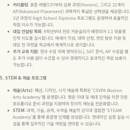
커리큘럼
:
표준
레벨
(CP)
부터
심화
과정
(Honors),
그리고
21
개의
AP(Advanced Placement)
과목까지
폭넓은
선택권을
제공합니다
.
1
년
과정의
High School Diploma
프로그램도
운영하여
효율적인
학점
이수가
가능합니다
.
대입
컨설팅
특화
: 9
학년부터 전담 카운슬러가 배정되어
1:1
맞춤형
진학 지도를 실시합니다
.
에세이 작성
,
대학 선정
,
현장 탐방 지원 등
대입 전 과정을 학교에서 체계적으로 관리합니다
.
추가
교육
지원
:
정규 수업 외에 영어
(ESL), SAT
준비
, AP
수업을 별
도 추가 비용 없이 수강할 수 있어 경제적이고 효과적인 학업 보충이
가능합니다
.
5. STEM &
예술
프로그램
예술
(Arts)
:
패션
,
디자인
,
시각 예술에 특화된
‘CSVPA Boston
Arts Academy’
를 운영합니다
.
명문 미대 및 예대 진학을 위한 전문
포트폴리오 준비 과정을 지원하며 창의적 재능을 전문화합니다
.
STEM
:
과학
,
기술
,
공학
,
수학을 예술적 감각과 결합한
‘STEAM
Academy’
를 통해 융합형 인재를 양성합니다
.
현대적인 실험 실습 시
설을 통해 실무적인 기술 역량을 연마할 수 있습니다
.