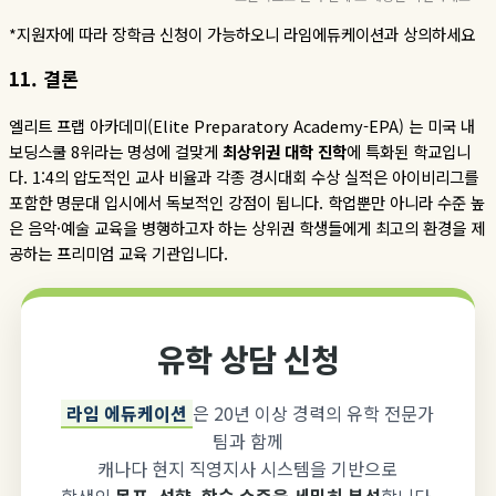
*지원자에 따라 장학금 신청이 가능하오니 라임에듀케이션과 상의하세요
11.
결론
엘리트 프랩 아카데미(Elite Preparatory Academy-EPA) 는 미국 내
보딩스쿨
8
위라는 명성에 걸맞게
최상위권
대학
진학
에 특화된 학교입니
다
. 1:4
의 압도적인 교사 비율과 각종 경시대회 수상 실적은 아이비리그를
포함한 명문대 입시에서 독보적인 강점이 됩니다
.
학업뿐만 아니라 수준 높
은 음악
·
예술 교육을 병행하고자 하는 상위권 학생들에게 최고의 환경을 제
공하는 프리미엄 교육 기관입니다
.
유학 상담 신청
라임 에듀케이션
은 20년 이상 경력의 유학 전문가
팀과 함께
캐나다 현지 직영지사 시스템을 기반으로
학생의
목표, 성향, 학습 수준을 세밀히 분석
합니다.