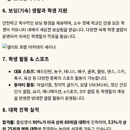
6.
보딩
(
기숙
)
생활과
학생
지원
안전하고 학구적인 보딩 환경을 제공하며
,
소수 정예 학교인 만큼 모든 학
생이 커뮤니티 내에서 세심한 보살핌을 받습니다
.
다양한 국제 학생 클럽이
운영되어 외국인 학생들의 적응을 돕습니다
.
7.
학생
활동
&
스포츠
대표
스포츠
:
배드민턴
,
농구
,
테니스
,
배구
,
골프
,
볼링
,
댄스
,
스키
,
축구
,
육상 등 다양한 종목의 스포츠 활동이 가능합니다
.
동아리
활동
:
저널리즘
,
창의적 글쓰기
,
모델
UN(MUN),
정신 건강
인식 클럽
,
요리
,
애니메이션
, e
스포츠
, DIY
클럽 등 학생들의 개성
을 반영한 방대한 클럽 활동이 운영됩니다
.
8. 대학 진학 실적
합격률
:
졸업생의
90%
가
미국
상위
60
위권
대학
에 진학하며
,
52%
가
상
위
25
위권
명문
대학
에 합격하는 놀라운 성과를 거두고 있습니다
.