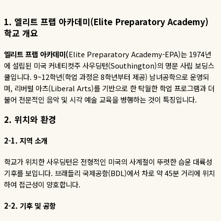
1. 엘리트 프랩 아카데미(Elite Preparatory Academy)
학교 개요
엘리트
프랩
아카데미(
Elite Preparatory Academy-EPA)
는
1974
년
에
설립된
미국
커네티컷주
사우딩턴
(Southington)
의
명문
사립
보딩스
쿨입니다
. 9~12
학년
(
학업
과정은
8
학년부터
제공
)
남녀공학으로
운영되
며
,
리버럴
아츠
(Liberal Arts)
를
기반으로
한
탁월한
학업
프로그램과
더
불어
전문적인
음악
및
시각
예술
교육을
병행하는
것이
특징입니다
.
2.
위치와
환경
2-1.
지역
소개
학교가 위치한 사우딩턴은 전형적인 미국의 사계절이 뚜렷한 습윤 대륙성
기후를 보입니다. 브래들리 국제공항(BDL)에서 차로 약 45분 거리에 위치
하여 접근성이 양호합니다.
2-2. 기후 및 공항