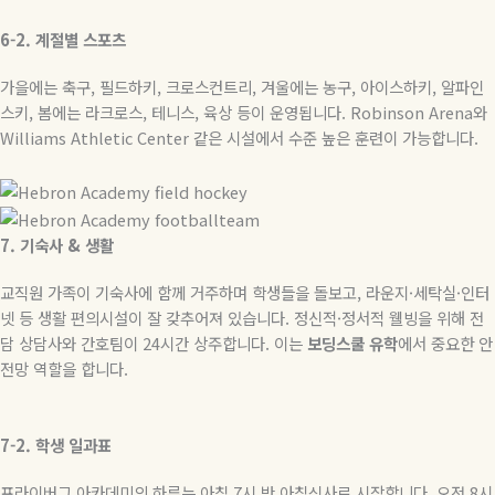
6-2.
계절별
스포츠
가을에는
축구
,
필드하키
,
크로스컨트리
,
겨울에는
농구
,
아이스하키
,
알파인
스키
,
봄에는
라크로스
,
테니스
,
육상
등이
운영됩니다
. Robinson Arena
와
Williams Athletic Center
같은
시설에서
수준
높은
훈련이
가능합니다
.
7.
기숙사
&
생활
교직원 가족이 기숙사에 함께 거주하며 학생들을 돌보고
,
라운지
·
세탁실
·
인터
넷 등 생활 편의시설이 잘 갖추어져 있습니다
.
정신적
·
정서적 웰빙을 위해 전
담 상담사와 간호팀이
24
시간 상주합니다
.
이는
보딩스쿨
유학
에서 중요한 안
전망 역할을 합니다
.
7-2.
학생
일과표
프라이버그 아카데미의 하루는 아침
7
시 반 아침식사로 시작합니다
.
오전
8
시