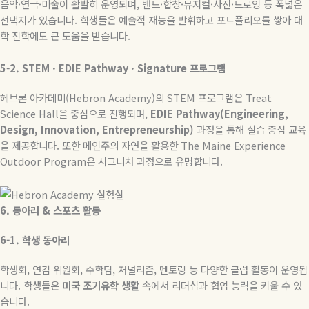
음악
·
연극
·
미술이 활발히 운영되며
,
밴드
·
합창
·
뮤지컬
·
사진
·
드로잉 등 폭넓은
선택지가 있습니다
.
학생들은 예술적 재능을 발휘하고 포트폴리오를 쌓아 대
학 진학에도 큰 도움을 받습니다
.
5-2. STEM · EDIE Pathway · Signature
프로그램
헤브론 아카데미(Hebron Academy
)
의
STEM
프로그램은
Treat
Science Hall
을
중심으로
진행되며
,
EDIE Pathway(Engineering,
Design, Innovation, Entrepreneurship)
과정을
통해
실습
중심
교육
을
제공합니다
.
또한
메인주의
자연을
활용한
The Maine Experience
Outdoor Program
은
시그니처
과정으로
유명합니다
.
6.
동아리
&
스포츠
활동
6-1.
학생
동아리
학생회
,
연감 위원회
,
수학팀
,
저널리즘
,
멘토링 등 다양한 클럽 활동이 운영됩
니다
.
학생들은
미국
조기유학
생활
속에서 리더십과 협업 능력을 키울 수 있
습니다
.