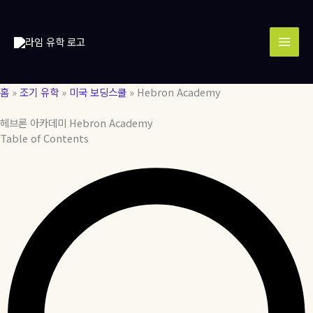
콘
MAI
텐
MEN
츠
로
건
너
홈
»
조기 유학
»
미국 보딩스쿨
»
Hebron Academy
뛰
기
헤브론 아카데미 Hebron Academy
Table of Contents