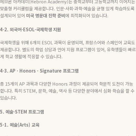
헤브론 아카데미(Hebron Academy
)
는 중학교부터 고등학교까지 이어지는
맞춤형 커리큘럼을 제공합니다
.
인문
·
사회
·
과학
·
예술을 균형 있게 학습하도록
설계되어 있어
미국
명문대
진학
준비
에 최적화되어 있습니다
.
4-2.
외국어
·ESOL·
국제학생
지원
국제학생을 위해
6
개의
ESOL
과목이 운영되며
,
프랑스어와 스페인어 교육도
제공합니다
.
별도의 학업 상담과 언어 지원 프로그램이 있어
,
유학생들이 빠르
게 학교 생활에 적응할 수 있습니다
.
4-3. AP · Honors · Signature
프로그램
총
15
개의
AP
과목과 다양한
Honors
과정이 제공되어 학문적 도전이 가능
합니다
.
특히
STEM,
문학
,
예술
,
역사 등 다양한 분야에서 심화 학습을 할 수
있습니다
.
5.
예술
·STEM
프로그램
5-1.
예술
(Arts)
교육