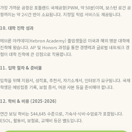
가장 가까운 공항은 포틀랜드 국제공항
(PWM,
약
50
분
)
이며
,
보스턴 로건 공
항까지는 약
2
시간 반이 소요됩니다
.
지정일 픽업 서비스도 제공됩니다
.
10.
대학
진학
성과
헤브론 아카데미(Hebron Academy
)
졸업생들은 미국과 해외 명문 대학에
진학해 왔습니다
. AP
및
Honors
과정을 통한 경쟁력과 글로벌 네트워크 경
험이 대학 진학에 큰 강점으로 작용합니다
.
11.
입학
절차
&
준비물
입학을 위해 지원서
,
성적표
,
추천서
,
자기소개서
,
인터뷰가 요구됩니다
.
국제
학생은 예방접종 기록
,
보험 증서
,
여권 사본 등을 준비해야 합니다
.
12.
학비
&
비용
(2025-2026)
연간 보딩 학비는
$44,645
수준으로
,
기숙사
·
식비
·
수업료가 포함됩니다
.
ESOL,
활동비
,
보험료
,
교재비 등은 별도입니다
.