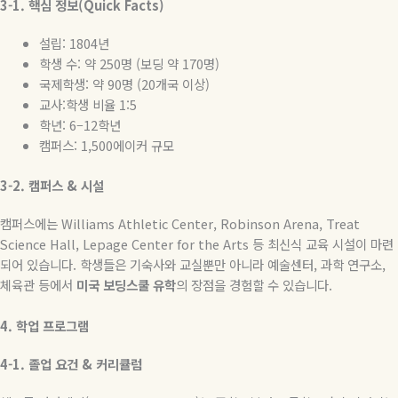
3-1.
핵심
정보
(Quick Facts)
설립
: 1804
년
학생
수
:
약
250
명
(
보딩
약
170
명
)
국제학생
:
약
90
명
(20
개국
이상
)
교사
:
학생
비율
1:5
학년
: 6–12
학년
캠퍼스
: 1,500
에이커
규모
3-2.
캠퍼스
&
시설
캠퍼스에는
Williams Athletic Center, Robinson Arena, Treat
Science Hall, Lepage Center for the Arts
등
최신식
교육
시설이
마련
되어
있습니다
.
학생들은
기숙사와
교실뿐만
아니라
예술센터
,
과학
연구소
,
체육관
등에서
미국
보딩스쿨
유학
의
장점을
경험할
수
있습니다
.
4.
학업
프로그램
4-1.
졸업
요건
&
커리큘럼