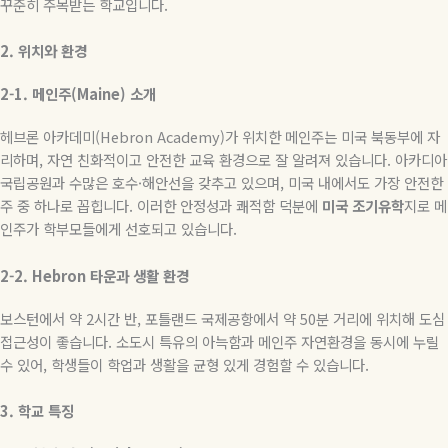
꾸준히 주목받는 학교입니다
.
2.
위치와
환경
2-1.
메인주
(Maine)
소개
헤브론 아카데미(Hebron Academy
)
가 위치한 메인주는 미국 북동부에 자
리하며
,
자연 친화적이고 안전한 교육 환경으로 잘 알려져 있습니다
.
아카디아
국립공원과 수많은 호수
·
해안선을 갖추고 있으며
,
미국 내에서도 가장 안전한
주 중 하나로 꼽힙니다
.
이러한 안정성과 쾌적함 덕분에
미국
조기유학
지로 메
인주가 학부모들에게 선호되고 있습니다
.
2-2. Hebron
타운과
생활
환경
보스턴에서 약
2
시간 반
,
포틀랜드 국제공항에서 약
50
분 거리에 위치해 도심
접근성이 좋습니다
.
소도시 특유의 아늑함과 메인주 자연환경을 동시에 누릴
수 있어
,
학생들이 학업과 생활을 균형 있게 경험할 수 있습니다
.
3.
학교
특징