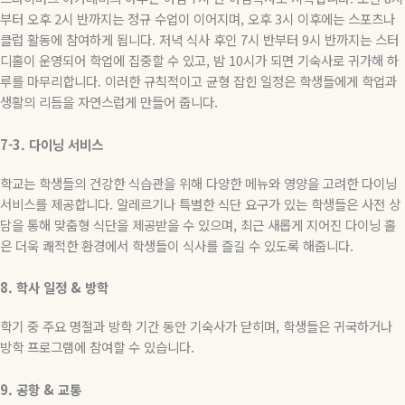
부터 오후
2
시 반까지는 정규 수업이 이어지며
,
오후
3
시 이후에는 스포츠나
클럽 활동에 참여하게 됩니다
.
저녁 식사 후인
7
시 반부터
9
시 반까지는 스터
디홀이 운영되어 학업에 집중할 수 있고
,
밤
10
시가 되면 기숙사로 귀가해 하
루를 마무리합니다
.
이러한 규칙적이고 균형 잡힌 일정은 학생들에게 학업과
생활의 리듬을 자연스럽게 만들어 줍니다
.
7-3.
다이닝
서비스
학교는 학생들의 건강한 식습관을 위해 다양한 메뉴와 영양을 고려한 다이닝
서비스를 제공합니다
.
알레르기나 특별한 식단 요구가 있는 학생들은 사전 상
담을 통해 맞춤형 식단을 제공받을 수 있으며
,
최근 새롭게 지어진 다이닝 홀
은 더욱 쾌적한 환경에서 학생들이 식사를 즐길 수 있도록 해줍니다
.
8.
학사
일정
&
방학
학기 중 주요 명절과 방학 기간 동안 기숙사가 닫히며
,
학생들은 귀국하거나
방학 프로그램에 참여할 수 있습니다
.
9.
공항
&
교통