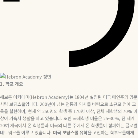
1.
학교
개요
헤브론 아카데미(Hebron Academy
)
는
1804
년 설립된 미국 메인주의 명문
사립 보딩스쿨입니다
. 200
년이 넘는 전통과 역사를 바탕으로 소규모 정예 교
육을 실현하며
,
현재 약
250
명의 학생 중
170
명 이상
,
전체 재학생의
70%
이
상이 기숙사 생활을 하고 있습니다
.
또한 국제학생 비율은
25-30%,
전 세계
20
여 개국에서 온 학생들과 미국의 다른 주에서 온 학생들이 함께하는 글로벌
네트워크를 이루고 있습니다
.
미국
보딩스쿨
유학
을 고민하는 학부모들에게