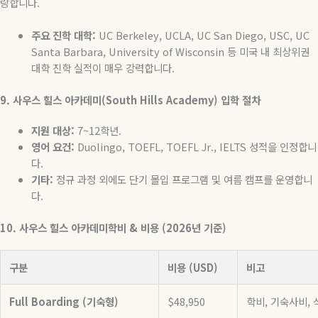
랑합니다
.
주요
진학
대학
:
UC Berkeley, UCLA, UC San Diego, USC, UC
Santa Barbara, University of Wisconsin
등
미국
내
최상위권
대학
진학
실적이
매우
강력합니다
.
9.
사우스
힐스
아카데미
(South Hills Academy)
입학
절차
지원
대상
:
7~12
학년
.
영어
요건
:
Duolingo, TOEFL, TOEFL Jr., IELTS
성적을
인정합니
다
.
기타
:
정규 과정 외에도 단기 몰입 프로그램 및 여름 캠프를 운영합니
다
.
10.
사우스
힐스
아카데미학비
&
비용
(2026
년
기준
)
구분
비용 (USD)
비고
Full Boarding (기숙형)
$48,950
학비, 기숙사비, 