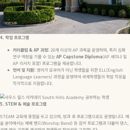
4.
학업
프로그램
커리큘럼
& AP
과정
:
20
개
이상의
AP
과목을
운영하며
,
특히
심화
연구
역량을
기를
수
있는
AP Capstone Diploma
(AP
세미나
및
AP
리서치
포함
)
프로그램을
제공합니다
.
언어
및
지원
:
영어가 모국어가 아닌 학생들을 위한
ELL(English
Language Learners)
과정을 운영하여 국제학생들의 학업 적응을
적극적으로 지원합니다
.
5. STEM &
예술
프로그램
STEAM
교육에 중점을 두고 있으며
,
방과 후 프로그램으로도 운영됩니다
.
예
술 분야에서는 예배 밴드
(Worship Band)
등 음악 프로그램과 더불어 댄스
,
공연 예술 기회를 제공하여 학생들의 창의성을 고취합니다
.