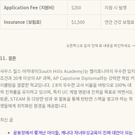
Application Fee (지원비)
$250
지원 시 발생
Insurance (보험료)
$1,500
연간 건강 보험료
오른쪽으로 밀어 전체 표 내용을 확인하세요 →
11.
결론
사우스 힐스 아카데미
(South Hills Academy)
는 캘리포니아의 우수한 입지
조건과
20
개 이상의
AP
과목
, AP Capstone Diploma
라는 강력한 학업 커
리큘럼을 결합한 학교입니다
. 1:8
의 우수한 교사 비율을 바탕으로
100%
대
학 진학률을 유지하고 있으며
,
특히
UC
계열 명문대 진학을 목표로 하면서도
토론
, STEAM
등 다양한 방과 후 활동을 통해 탄탄한 스펙을 쌓고자 하는 학
생들에게 최적화된 환경을 제공합니다
.
최신 글
운동장에서 쫓겨난 아이들, 캐나다 자녀무상교육이 진짜 대안이 되는