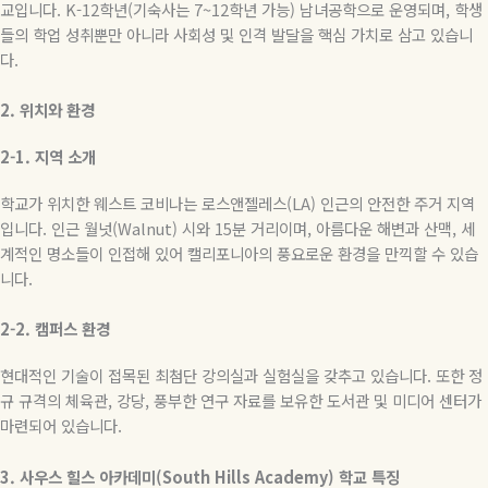
교입니다
. K-12
학년
(
기숙사는
7~12
학년 가능
)
남녀공학으로 운영되며
,
학생
들의 학업 성취뿐만 아니라 사회성 및 인격 발달을 핵심 가치로 삼고 있습니
다
.
2.
위치와
환경
2-1.
지역
소개
학교가 위치한 웨스트 코비나는 로스앤젤레스
(LA)
인근의 안전한 주거 지역
입니다
.
인근 월넛
(Walnut)
시와
15
분 거리이며
,
아름다운 해변과 산맥
,
세
계적인 명소들이 인접해 있어 캘리포니아의 풍요로운 환경을 만끽할 수 있습
니다
.
2-2.
캠퍼스
환경
현대적인 기술이 접목된 최첨단 강의실과 실험실을 갖추고 있습니다
.
또한 정
규 규격의 체육관
,
강당
,
풍부한 연구 자료를 보유한 도서관 및 미디어 센터가
마련되어 있습니다
.
3.
사우스
힐스
아카데미
(South Hills Academy)
학교
특징