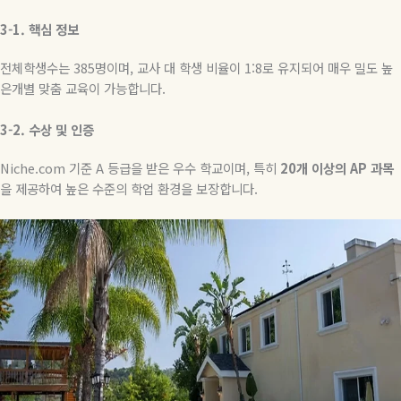
3-1.
핵심
정보
전체학생수는
385
명이며
,
교사 대 학생 비율이
1:8
로 유지되어 매우 밀도 높
은개별 맞춤 교육이 가능합니다
.
3-2.
수상
및
인증
Niche.com
기준
A
등급을 받은 우수 학교이며
,
특히
20
개
이상의
AP
과목
을 제공하여 높은 수준의 학업 환경을 보장합니다
.