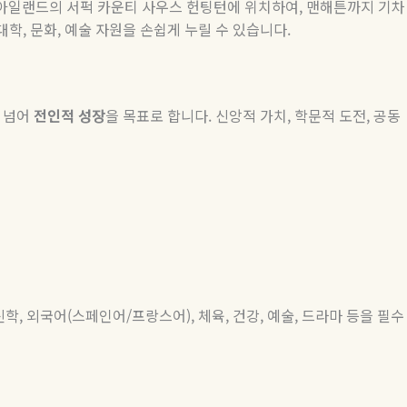
아일랜드의 서퍽 카운티 사우스 헌팅턴에 위치하여
,
맨해튼까지 기차
대학
,
문화
,
예술 자원을 손쉽게 누릴 수 있습니다
.
 넘어
전인적
성장
을 목표로 합니다
.
신앙적 가치
,
학문적 도전
,
공동
신학
,
외국어
(
스페인어
/
프랑스어
),
체육
,
건강
,
예술
,
드라마 등을 필수