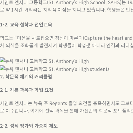
세인트 앤서니 고등학교
(St. Anthony’s High School, SAHS)
는
19
로 약
1
시간 거리라는 지리적 이점을 지니고 있습니다
.
학생들은 안
1-2.
교육
철학과
전인교육
학교는
“
마음을 사로잡으면 정신이 따른다
(Capture the heart and
체 의식을 조화롭게 발전시켜 학생들이 학업뿐 아니라 인격과 리더십
2.
학문적
체계와
커리큘럼
2-1.
기본
과목과
학업
요건
세인트 앤서니는 뉴욕 주
Regents
졸업 요건을 충족하면서도 그보다
로 이수합니다
.
여기에 선택 과목을 통해 자신만의 학문적 포트폴리
2-2.
성적
평가와
가중치
제도