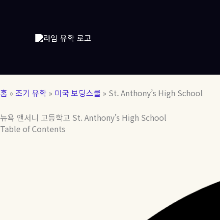
콘
텐
츠
로
건
너
뛰
기
홈
»
조기 유학
»
미국 보딩스쿨
»
St. Anthony’s High School
뉴욕 앤서니 고등학교 St. Anthony’s High School
Table of Contents