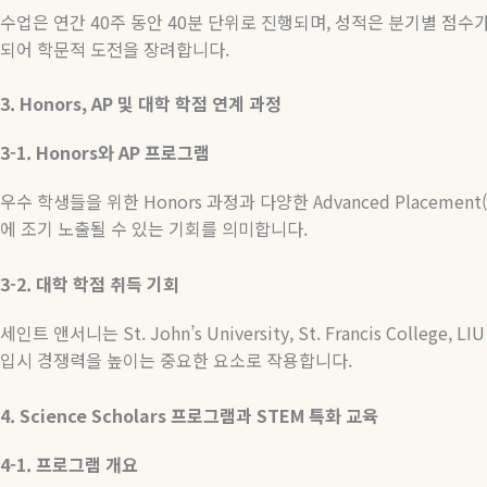
수업은
연간
40
주
동안
40
분
단위로
진행되며
,
성적은
분기별
점수
되어
학문적
도전을
장려합니다
.
3. Honors, AP
및
대학
학점
연계
과정
3-1. Honors
와
AP
프로그램
우수 학생들을 위한
Honors
과정과 다양한
Advanced Placement
에 조기 노출될 수 있는 기회를 의미합니다
.
3-2.
대학
학점
취득
기회
세인트
앤서니는
St. John’s University, St. Francis College, LI
입시
경쟁력을
높이는
중요한
요소로
작용합니다
.
4. Science Scholars
프로그램과
STEM
특화
교육
4-1.
프로그램
개요