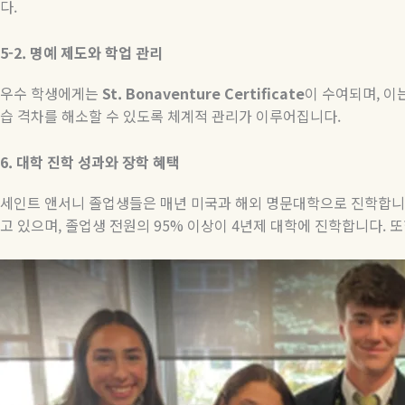
다
.
5-2.
명예
제도와
학업
관리
우수 학생에게는
St. Bonaventure Certificate
이 수여되며
,
이
습 격차를 해소할 수 있도록 체계적 관리가 이루어집니다
.
6.
대학
진학
성과와
장학
혜택
세인트
앤서니
졸업생들은
매년
미국과
해외
명문대학으로
진학합니
고
있으며
,
졸업생
전원의
95%
이상이
4
년제
대학에
진학합니다
.
또