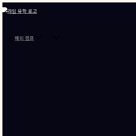
메
콘
뉴
텐
토
글
츠
로
건
해외 캠프
너
뛰
기