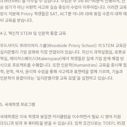
(Electives)
을 이수할 수 있습니다
.
수업은 주
3
회
60–90
분씩 진행되어
,
단
순 암기가 아닌 비판적 사고와 실습 중심의 수업이 이루어집니다
.
이러한 교육
방식 덕분에
Priory
학생들은
SAT, ACT
뿐 아니라
IB
와 동일 수준의 대학 예
비 교육을 받습니다
.
4-2.
혁신적
STEM
및
인문학
통합
교육
우드사이드
프라이어리
스쿨(
Woodside Priory School) 의
STEM
교육은
실리콘밸리 기업 문화와 직접 연결되어 있습니다
.
최신식 과학실험실
,
로봇공
학실
,
메이커스페이스
(Makerspace)
에서 학생들은 실제 기업 문제 해결 방
식으로 프로젝트를 수행합니다
.
또한 인문학
(Humanities)
교육을 중시해 철
학
,
문학
,
역사
,
윤리학 수업을 통해 사고력과 표현력을 함께 기르며
,
기술과
인문학의 융합이라는
‘
실리콘밸리형 교육 모델
’
을 실현하고 있습니다
.
5.
국제학생 프로그램
국제학생은 미국 학생과 동일한 커리큘럼을 이수하면서 필요 시 영어 지원
(ESL)
과 방과 후 튜터링을 받을 수 있습니다
.
입학 조건으로는
TOEFL 95
점