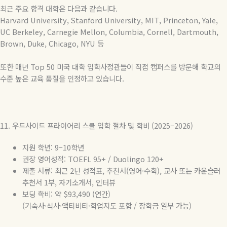
최근
주요
합격
대학은
다음과
같습니다
.
Harvard University, Stanford University, MIT, Princeton, Yale,
UC Berkeley, Carnegie Mellon, Columbia, Cornell, Dartmouth,
Brown, Duke, Chicago, NYU
등
또한 매년
Top 50
미국 대학 입학사정관들이 직접 캠퍼스를 방문해 학교의
수준 높은 교육 품질을 인정하고 있습니다
.
11.
우드사이드
프라이어리
스쿨
입학
절차
및
학비
(2025–2026)
지원
학년
: 9–10
학년
권장
영어성적
: TOEFL 95+ / Duolingo 120+
제출 서류
:
최근
2
년 성적표
,
추천서
(
영어
·
수학
),
교사 또는 카운슬러
추천서
1
부
,
자기소개서
,
인터뷰
보딩 학비
:
약
$93,490 (
연간
)
(
기숙사
·
식사
·
액티비티
·
학업지도 포함
/
장학금 일부 가능
)