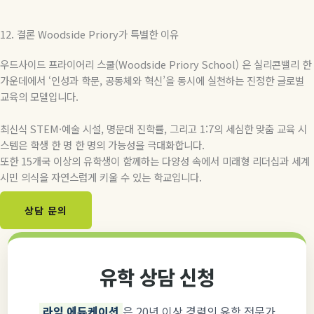
12.
결론
Woodside Priory
가
특별한
이유
우드사이드
프라이어리
스쿨(
Woodside Priory School) 은 실리콘밸리 한
가운데에서
‘
인성과 학문
,
공동체와 혁신
’
을 동시에 실천하는 진정한 글로벌
교육의 모델입니다
.
최신식
STEM·
예술 시설
,
명문대 진학률
,
그리고
1:7
의 세심한 맞춤 교육 시
스템은 학생 한 명 한 명의 가능성을 극대화합니다
.
또한
15
개국 이상의 유학생이 함께하는 다양성 속에서 미래형 리더십과 세계
시민 의식을 자연스럽게 키울 수 있는 학교입니다
.
상담 문의
유학 상담 신청
라임 에듀케이션
은 20년 이상 경력의 유학 전문가