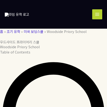
콘
MAI
텐
MEN
츠
로
건
너
홈
»
조기 유학
»
미국 보딩스쿨
»
Woodside Priory School
뛰
기
우드사이드 프라이어리 스쿨
Woodside Priory School
Table of Contents