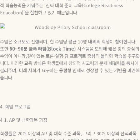
적 학습능력을 키워주는
‘
진짜 대학 준비 교육
(College Readiness
Education)’
을 실천하고 있기 때문입니다
.
수업은 소규모로 진행되며
,
한 수업당 평균
10
명 내외의 학생이 참여합니다
.
또한
60~90
분
블록
타임
(Block Time)
시스템을 도입해 짧은 강의 중심의
수업이 아니라
,
깊이 있는 토론
·
실험
·
팀 프로젝트 중심의 몰입형 학습을 추구합
니다
.
이러한 교육 방식은 학생들에게 창의적 사고력과 문제 해결력을 동시에
길러주며
,
미래 사회가 요구하는 융합형 인재로 성장할 수 있는 기반을 마련해
줍니다
.
4.
학업 프로그램
4-1. AP
및
대학과목
과정
학생들은
20
개 이상의
AP
및 대학 수준 과목
,
그리고
30
개 이상의 선택과목