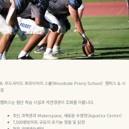
8.
우드사이드
프라이어리
스쿨(
Woodside Priory School)
캠퍼스
&
시
설
캠퍼스는 첨단 학습 시설과 자연경관이 조화를 이룹니다
.
최신
과학관과
Makerspace,
새로운
수영장
(Aquatics Center)
7,500
평방피트 규모의 유기농 정원 및 닭장
전문 공연예술센터