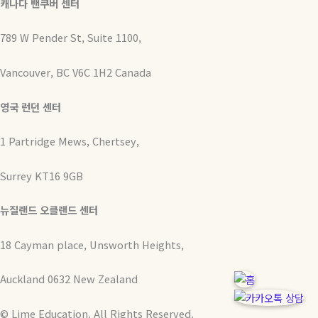
캐나다 밴쿠버 센터
789 W Pender St, Suite 1100,
Vancouver, BC V6C 1H2 Canada
영국 런던 센터
1 Partridge Mews, Chertsey,
Surrey KT16 9GB
뉴질랜드 오클랜드 센터
18 Cayman place, Unsworth Heights,
Auckland 0632 New Zealand
© Lime Education. All Rights Reserved.