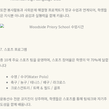
또한 봉사활동과 사회문제 해결형 프로젝트가 정규 수업과 연계되어
,
학생들
은 지식뿐 아니라 공감과 실행력을 함께 키웁니다
.
7.
스포츠 프로그램
총
10
개 주요 스포츠 팀을 운영하며
,
스포츠 참여율은 학생의 약
70%
에 달합
니다
수영
/
수구
(Water Polo)
축구
/
농구
/
테니스
/
배구
/
라크로스
크로스컨트리
/
트랙
&
필드
/
골프
운동선수 전문 코치진이 상주하며
,
학생들은 스포츠를 통해 팀워크와 자기주
도성을 함께 배웁니다
.