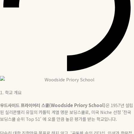
1.
학교
개요
우드사이드 프라이어리 스쿨(Woodside Priory School)
은
1957
년
설립
된
실리콘밸리
유일의
카톨릭
계열
명문
보딩스쿨로
,
미국
Niche
선정
‘
전국
보딩스쿨
순위
Top 51’
에
오를
만큼
높은
평가를
받는
학교입니다
.
단순히 대학 진학만을 목표로 하지 않고
, ‘
공동체 속의 리더십
,
인성과 학문적