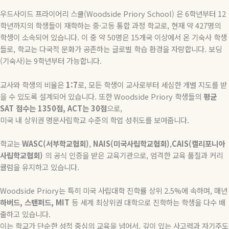
우드사이드
프라이어리
스쿨(
Woodside Priory School) 은
6
학년부터
12
학년까지의 학생들이 재학하는 중
·
고등 통합 과정 학교로
,
현재 약
427
명의
학생이 소속되어 있습니다
.
이 중 약
50
명은
15
개국 이상에서 온 기숙사 학생
들로
,
학교는 다국적 문화가 공존하는 글로벌 학습 환경을 자랑합니다
.
보딩
(
기숙사
)
는
9
학년부터 가능합니다
.
교사와 학생의 비율은
1:7
로
,
모든 학생이 교사로부터 세심한 개별 지도를 받
을 수 있도록 설계되어 있습니다
.
또한
Woodside Priory
학생들의
평균
SAT
점수는
1350
점
, ACT
는
30
점
으로
,
미국 내 상위권 명문사립학교 수준의 학업 성취도를 보여줍니다
.
학교는
WASC(
서부학교협회
)
,
NAIS(
미국사립학교협회
)
,
CAIS(
캘리포니아
사립학교협회
)
의 공식 인증을 받은 교육기관으로
,
엄격한 교육 품질과 커리
큘럼을 유지하고 있습니다
.
Woodside Priory
는 특히 미국 사립대학 진학률 상위
2.5%
에 속하며
,
매년
하버드
,
스탠퍼드
, MIT
등 세계 최상위권 대학으로 진학하는 학생을 다수 배
출하고 있습니다
.
이는 학교가 단순한 성적 중심의 교육을 넘어서
,
깊이 있는 사고력과 자기주도