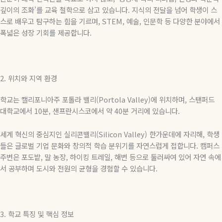
깊이의 조화
’
를 교육 철학으로 삼고 있습니다
.
지식의 전달을 넘어 학생이 스
스로 배우고 탐구하는 힘을 기르며
, STEM,
예술
,
인문학 등 다양한 분야에서
폭넓은 성장 기회를 제공합니다
.
2.
위치와 지역 환경
학교는 캘리포니아주 포톨라 밸리
(Portola Valley)
에 위치하며
,
스탠퍼드
대학교에서
10
분
,
샌프란시스코에서 약
40
분 거리에 있습니다
.
세계 혁신의 중심지인 실리콘밸리
(Silicon Valley)
한가운데에 자리해
,
학생
들은 글로벌 기업 문화와 창의적 학습 분위기를 자연스럽게 접합니다
.
캠퍼스
주변은 포도밭
,
말 농장
,
하이킹 트레일
,
해변 등으로 둘러싸여 있어 자연 속에
서 공부하며 도시와 전원의 균형을 경험할 수 있습니다
.
3.
학교 특징 및 핵심 정보