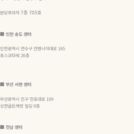
7층 705호
분당프라자
🏢 인천 송도 센터
인천광역시 연수구 컨벤시아대로 165
포스코타워 26층
🏢
부산 서면 센터
부산광역시 진구 전포대로 109
상한골든케럿 빌딩 9층
🏢 전남 센터