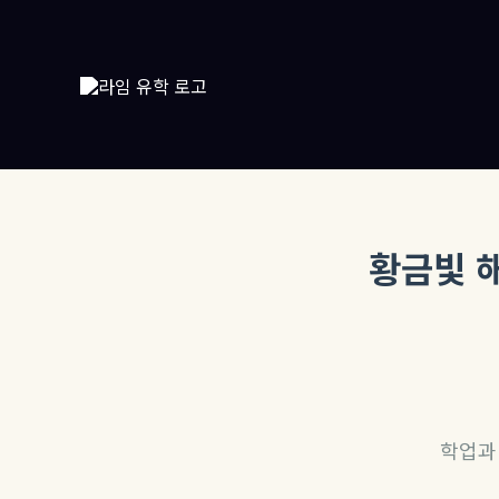
콘
텐
츠
로
건
너
뛰
기
황금빛 
학업과