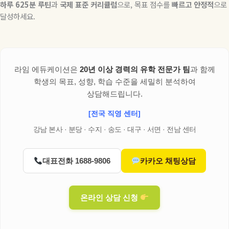
하루
625
분
루틴
과
국제
표준
커리큘럼
으로
,
목표 점수를
빠르고
안정적
으로
달성하세요
.
라임 에듀케이션은
20년 이상 경력의 유학 전문가 팀
과 함께
학생의 목표, 성향, 학습 수준을 세밀히 분석하여
상담해드립니다.
[전국 직영 센터]
강남 본사 · 분당 · 수지 · 송도 · 대구 · 서면 · 전남 센터
대표전화 1688-9806
카카오 채팅상담
온라인 상담 신청