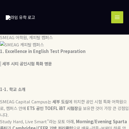
콘
MAI
텐
MEN
츠
로
건
너
SMEAG 어학원, 캐피탈 캠퍼스
뛰
기
1. Excellence in English Test Preparation
|
세부
시티
공인시험
특화
명문
1-1.
학교
소개
SMEAG Capital Campus
는
세부
도심
에
위치한
공인
시험
특화
어학원으
로
,
캠퍼스
안에
ETS
공인
TOEFL iBT
시험장
을
보유한
것이
가장
큰
강점입
니다
.
Study Hard, Live Smart”
라는
모토
아래
,
Morning/Evening Sparta
루틴
과
Cambridge/CEFR
기반
커리큘럼
으로
배움
–
검증
–
보완이
하루
안