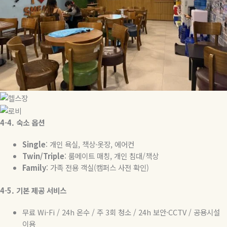
4-4.
숙소
옵션
Single
:
개인
욕실
,
책상
·
옷장
,
에어컨
Twin/Triple
:
룸메이트
매칭
,
개인
침대
/
책상
Family
:
가족
전용
객실
(
캠퍼스
사전
확인
)
4-5.
기본
제공
서비스
무료
Wi-Fi / 24h
온수
/
주
3
회
청소
/ 24h
보안
·CCTV /
공용시설
이용