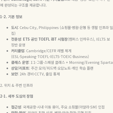
에
완성되는
구조를
제공합니다
.
1-2.
기본
정보
도시
: Cebu City, Philippines (
쇼핑몰
·
병원
·
은행
등
생활
인프라
밀
집
)
전문성
:
ETS
공인
TOEFL iBT
시험장
(
캠퍼스
인하우스
), IELTS
보
장반
운영
커리큘럼
: Cambridge/CEFR
레벨
체계
(ESL·Speaking·TOEFL·IELTS·TOEIC·Business)
클래스
운영
: 1:1·
그룹
·
스페셜
클래스
+ Morning/Evening Sparta
상담
/
리포트
:
주간 모의
/
피드백
·
오답노트
·
개인 학습 플랜
보안
: 24h
경비
·CCTV,
출입
통제
2.
위치
&
주변
인프라
2-1.
세부
도심의
장점
접근성
:
국제공항
·
시내 이동 용이
,
주요 쇼핑몰
(
아얄라
·SM)
인접
안전
·
편의
:
외국인 친화 상권
,
병원
·
약국
·
환전
·
은행 밀집