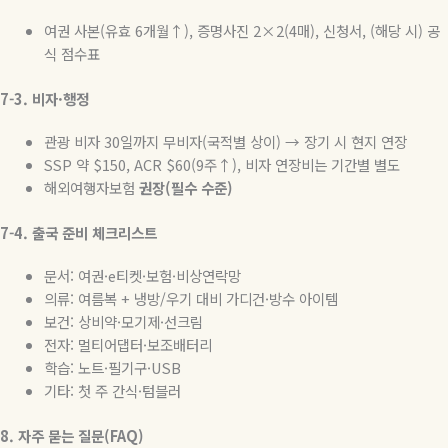
여권 사본
(
유효
6
개월↑
),
증명사진
2×2(4
매
),
신청서
, (
해당 시
)
공
식 점수표
7-3.
비자
·
행정
관광 비자
30
일까지 무비자
(
국적별 상이
)
→
장기 시 현지 연장
SSP
약
$150, ACR $60(9
주↑
),
비자
연장비는
기간별
별도
해외여행자보험
권장
(
필수
수준
)
7-4.
출국
준비
체크리스트
문서
:
여권
·e
티켓
·
보험
·
비상연락망
의류
:
여름복
+
냉방
/
우기 대비 가디건
·
방수 아이템
보건
:
상비약
·
모기제
·
선크림
전자
:
멀티어댑터
·
보조배터리
학습
:
노트
·
필기구
·USB
기타
:
첫 주 간식
·
텀블러
8.
자주
묻는
질문
(FAQ)