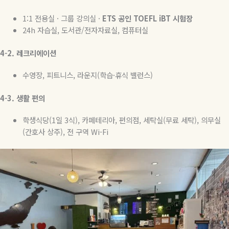
1:1
전용실
·
그룹
강의실
·
ETS
공인
TOEFL iBT
시험장
24h
자습실
,
도서관
/
전자자료실
,
컴퓨터실
4-2.
레크리에이션
수영장
,
피트니스
,
라운지
(
학습
·
휴식 밸런스
)
4-3.
생활
편의
학생식당
(1
일
3
식
),
카페테리아
,
편의점
,
세탁실
(
무료 세탁
),
의무실
(
간호사 상주
),
전 구역
Wi-Fi