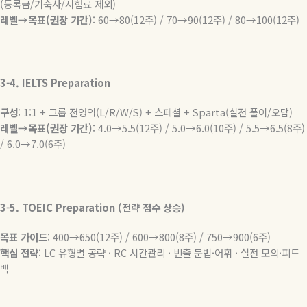
(
등록금
/
기숙사
/
시험료
제외
)
레벨→목표
(
권장
기간
)
: 60
→
80(12
주
) / 70
→
90(12
주
) / 80
→
100(12
주
)
3-4. IELTS Preparation
구성
: 1:1 +
그룹
전영역
(L/R/W/S) +
스페셜
+ Sparta(
실전
풀이
/
오답
)
레벨→목표
(
권장
기간
)
: 4.0
→
5.5(12
주
) / 5.0
→
6.0(10
주
) / 5.5
→
6.5(8
주
)
/ 6.0
→
7.0(6
주
)
3-5. TOEIC Preparation (
전략
점수
상승
)
목표
가이드
: 400
→
650(12
주
) / 600
→
800(8
주
) / 750
→
900(6
주
)
핵심
전략
: LC
유형별
공략
· RC
시간관리
·
빈출
문법
·
어휘
·
실전
모의
·
피드
백