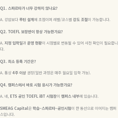
Q1.
스파르타가
너무
강하지
않나요
?
A.
강압보다
루틴
설계
에 초점이며 레벨
/
코스별
강도
조절
이 가능합니다
.
Q2. TOEFL
보장반이
항상
가능한가요
?
A.
지정
입학일
과
운영
현황
이 시점별로 변동될 수 있어 사전 확인이 필요합니
다
.
Q3.
최소
등록
기간은
?
A.
통상
4
주
이상
권장
(
일반 과정은 매주 월요일 입학 가능
).
Q4.
캠퍼스에서
바로
시험
응시가
가능한가요
?
A.
네
,
ETS
공인
TOEFL iBT
시험장
이
캠퍼스
내부
에
있습니다
.
SMEAG Capital
은
학습
–
스파르타
–
공인시험
이 한 동선으로 이어지는 캠퍼
스입니다
.