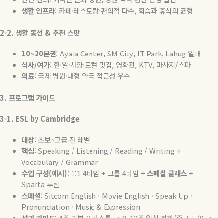
생활
인프라
:
카페
·
레스토랑
·
편의점 다수
,
학습과 휴식의 균형
2-2.
생활
동선
&
추천
스팟
10~20
분권
: Ayala Center, SM City, IT Park, Lahug
일대
식사
/
여가
:
한
·
일
·
서양
·
로컬 맛집
,
영화관
, KTV,
마사지
/
스파
의료
:
국제 병원
·
대형 약국 접근성 우수
3.
프로그램
가이드
3-1. ESL by Cambridge
대상
:
초보
~
고급
전
레벨
핵심
: Speaking / Listening / Reading / Writing +
Vocabulary / Grammar
수업
구성
(
예시
)
: 1:1 4
타임
+
그룹
4
타임
+
스페셜
클래스
+
Sparta
루틴
스페셜
: Sitcom English · Movie English · Speak Up ·
Pronunciation · Music & Expression
성과
가이드
: 4
주
기본
의사소통
→
8~12
주
일상
회화
/
중급
도약
→