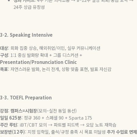
24
주
상급
유창성
3-2. Speaking Intensive
대상
:
회화
집중
상승
,
해외취업
/
이민
,
실무
커뮤니케이션
구성
: 1:1
중심
발화량
확대
+
그룹
디스커션
+
Presentation/Pronunciation Clinic
목표
:
자연스러운
발화
,
논리
전개
,
상황
맞춤
표현
,
발표
자신감
3-3. TOEFL Preparation
강점
:
캠퍼스
=
시험장
(
모의
–
실전
동일
동선
)
일일
625
분
:
정규
360 +
스페셜
90 + Sparta 175
주간
루틴
: iBT/CBT
모의
→
파트별
피드백
→
오답
노트
재학습
보장반
(12
주
)
:
지정
입학일
,
출석
/
규정
충족
시
목표
미달성
추가
수업료
면제