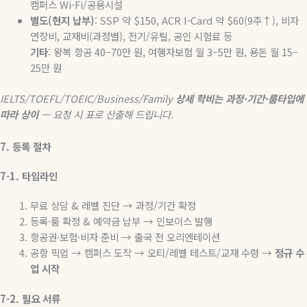
캠퍼스
Wi-Fi/
공용시설
별도
(
현지
납부
)
: SSP
약
$150, ACR I-Card
약
$60(9
주↑
),
비자
연장비
,
교재비
(
과정별
),
전기
/
유틸
,
공인
시험료
등
기타
:
왕복
항공
40–70
만
원
,
여행자보험
월
3–5
만
원
,
용돈
월
15–
25
만
원
IELTS/TOEFL/TOEIC/Business/Family
상세
학비는
과정
·
기간
·
룸타입에
따라
상이
—
요청
시
표로
산출해
드립니다
.
7.
등록
절차
7-1.
타임라인
무료 상담
&
레벨 진단
→
과정
/
기간 확정
등록
·
룸 확정
&
예약금 납부
→
인보이스 발행
항공권
·
보험
·
비자 준비
→
출국 전 오리엔테이션
공항 픽업
→
캠퍼스 도착
→
오티
/
레벨 테스트
/
교재 수령
→
정규
수
업
시작
7-2.
필요
서류