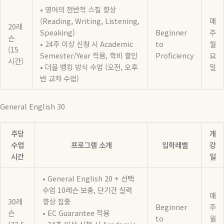
• 영어의 전반적 스킬 향상
(Reading, Writing, Listening,
매
20레
Speaking)
Beginner
주
슨
• 24주 이상 신청 시 Academic
to
월
(15
Semester/Year 적용, 학비 할인
Proficiency
요
시간)
• 더블 뱅킹 방식 수업 (오전, 오후
일
반 교차 수업)
General English 30
주당
개
수업
프로그램 소개
입학레벨
강
시간
일
• General English 20 + 선택
수업 10레슨 보충, 단기간 실력
매
30레
향상 집중
Beginner
주
슨
• EC Guarantee 적용
to
월