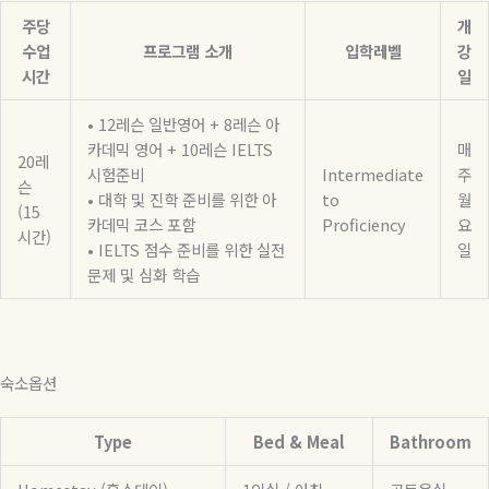
주당
개
수업
프로그램 소개
입학레벨
강
시간
일
• 12레슨 일반영어 + 8레슨 아
카데믹 영어 + 10레슨 IELTS
매
20레
시험준비
Intermediate
주
슨
• 대학 및 진학 준비를 위한 아
to
월
(15
카데믹 코스 포함
Proficiency
요
시간)
• IELTS 점수 준비를 위한 실전
일
문제 및 심화 학습
숙소옵션
Type
Bed & Meal
Bathroom