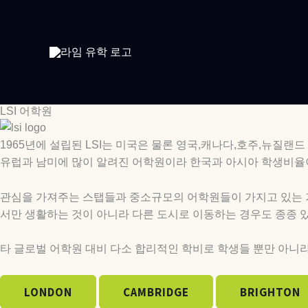
콘
텐
츠
로
건
너
뛰
LSI 어학원
기
1965년에 설립된 LSI는 미국은 물론 영국,캐나다,호주,뉴질랜
유럽과 남미에 많이 알려진 어학원이라 한국과 아시아 학생비율
관심을 가져주는 스탭들과 중소규모의 어학원들이 가지고 있는 
서만 생활하는 것이 아니라 다른 도시로 이동하는 경우도 종종 있
타 글로벌 어학원 대비 다소 합리적인
학비로 학생들 뿐만 아니
LONDON
CAMBRIDGE
BRIGHTON