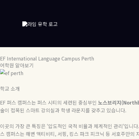
콘
텐
츠
로
건
너
뛰
기
EF International Language Campus Perth
어학원 알아보기
학교 소개
EF
퍼스 캠퍼스는 퍼스 시티의 세련된 중심부인
노스브리지
(North
술이 접목된 스마트 강의실과 학생 라운지를 갖추고 있습니다
.
이곳의 가장 큰 특징은
‘
압도적인 국적 비율과 체계적인 관리
‘
입니다
스 캠퍼스는 해변 액티비티
,
서핑
,
킹스 파크 피크닉 등 서호주만의 자