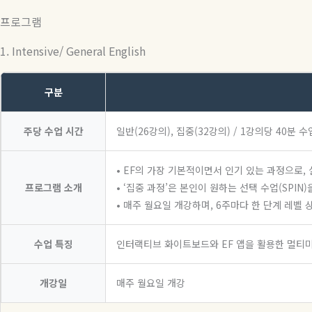
프로그램
1. Intensive/ General English
구분
주당 수업 시간
일반(26강의), 집중(32강의) / 1강의당 40분 수
• EF의 가장 기본적이면서 인기 있는 과정으로
프로그램 소개
• ‘집중 과정’은 본인이 원하는 선택 수업(SPI
• 매주 월요일 개강하며, 6주마다 한 단계 레벨
수업 특징
인터랙티브 화이트보드와 EF 앱을 활용한 멀티
개강일
매주 월요일 개강