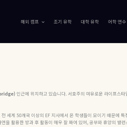
해외 캠프
조기 유학
대학 유학
어학 연수
bridge)
인근에 위치하고 있습니다
.
서호주의 여유로운 라이프스타일
.
전 세계
50
개국 이상의
EF
지사에서 온 학생들이 모이기 때문에 특
연을 활용한 방과 후 활동이 매우 잘 짜여 있어
,
공부와 휴양의 밸런