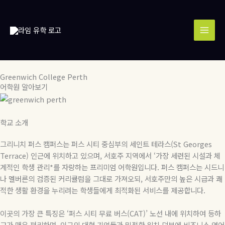
콘
MAI
텐
MEN
츠
로
건
너
뛰
Greenwich College Perth
기
어학원 알아보기
학교 소개
그리니치 퍼스 캠퍼스는 퍼스 시티 중심부의 세인트 테라스
(St Georges
Terrace)
인근에 위치하고 있으며
,
서호주 지역에서
‘
가장 세련된 시설과 체
계적인 학생 관리
*
를 자랑하는 프리미엄 어학원입니다
.
퍼스 캠퍼스는 시드니
나 멜버른의 검증된 커리큘럼을 그대로 가져오되
,
서호주만의 높은 시급과 쾌
적한 생활 환경을 누리려는 학생들에게 최적화된 서비스를 제공합니다
.
이곳의 가장 큰 특징은
‘
퍼스 시티 무료 버스
(CAT)’
노선 내에 위치하여 등하
교가 매우 편리하며
,
인근의 대형 기업들과 밀접한 위치 덕분에 비즈니스 영어