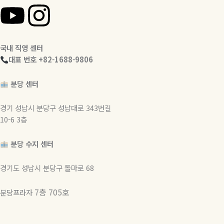
Y
I
o
n
국내 직영 센터
u
s
대표 번호 +82-1688-9806
t
t
분당 센터
u
a
경기 성남시 분당구 성남대로 343번길
10-6 3층
b
g
분당 수지 센터
e
r
경기도 성남시 분당구 돌마로 68
a
7층 705호
분당프라자
m