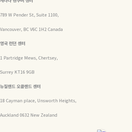
캐나다 밴쿠버 센터
789 W Pender St, Suite 1100,
Vancouver, BC V6C 1H2 Canada
영국 런던 센터
1 Partridge Mews, Chertsey,
Surrey KT16 9GB
뉴질랜드 오클랜드 센터
18 Cayman place, Unsworth Heights,
Auckland 0632 New Zealand