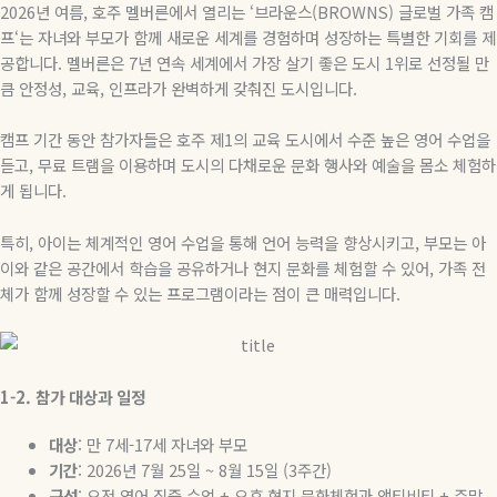
2026
년 여름
,
호주 멜버른에서 열리는
‘
브라운스
(BROWNS)
글로벌 가족 캠
프
‘
는 자녀와 부모가 함께 새로운 세계를 경험하며 성장하는 특별한 기회를 제
공합니다
.
멜버른은
7
년 연속 세계에서 가장 살기 좋은 도시
1
위로 선정될 만
큼 안정성
,
교육
,
인프라가 완벽하게 갖춰진 도시입니다
.
캠프 기간 동안 참가자들은 호주 제
1
의 교육 도시에서 수준 높은 영어 수업을
듣고
,
무료 트램을 이용하며 도시의 다채로운 문화 행사와 예술을 몸소 체험하
게 됩니다
.
특히
,
아이는 체계적인 영어 수업을 통해 언어 능력을 향상시키고
,
부모는 아
이와 같은 공간에서 학습을 공유하거나 현지 문화를 체험할 수 있어
,
가족 전
체가 함께 성장할 수 있는 프로그램이라는 점이 큰 매력입니다
.
1-2.
참가
대상과
일정
대상
:
만
7
세
-17
세 자녀와 부모
기간
: 2026
년
7
월
25
일
~ 8
월
15
일
(3
주간
)
구성
:
오전 영어 집중 수업
+
오후 현지 문화체험과 액티비티
+
주말