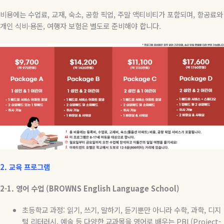
비용에는 수업료
,
교재
,
숙소
,
공항 픽업
,
주말 액티비티가 포함되며
,
항공료와
개인 식비
·
용돈
,
여행자 보험은 별도로 준비해야 합니다
.
2.
교육
프로그램
2-1.
영어
수업
(BROWNS English Language School)
초등학교 과정
:
읽기
,
쓰기
,
말하기
,
듣기뿐만 아니라 수학
,
과학
,
디지
털 리터러시
,
예술 등 다양한 교과목을 영어로 배우는
PBL(Project-