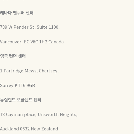
캐나다 밴쿠버 센터
789 W Pender St, Suite 1100,
Vancouver, BC V6C 1H2 Canada
영국 런던 센터
1 Partridge Mews, Chertsey,
Surrey KT16 9GB
뉴질랜드 오클랜드 센터
18 Cayman place, Unsworth Heights,
Auckland 0632 New Zealand