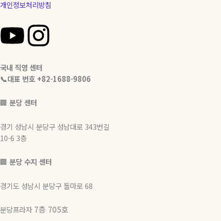
개인정보처리방침
Y
I
o
n
국내 직영 센터
u
s
📞대표 번호 +82-1688-9806
t
t
🏢
분당 센터
u
a
경기 성남시 분당구 성남대로 343번길
10-6 3층
b
g
🏢
분당 수지 센터
e
r
경기도 성남시 분당구 돌마로 68
a
7층 705호
분당프라자