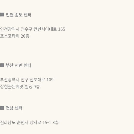
m
🏢 인천 송도 센터
인천광역시 연수구 컨벤시아대로 165
포스코타워 26층
🏢
부산 서면 센터
부산광역시 진구 전포대로 109
상한골든케럿 빌딩 9층
🏢 전남 센터
전라남도 순천시 상사로 15-1 3층