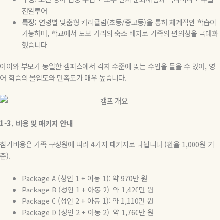
전일투어
특징
:
연령별 맞춤형 커리큘럼
(
초등
/
중고등
)
을 통해 체계적인 학습이
가능하며
,
학교에서 도보 거리의 숙소 배치로 가족의 편의성을 극대화
했습니다
아이와 부모가 동일한 캠퍼스에서 각자 수준에 맞는 수업을 들을 수 있어
,
영
어 학습의 몰입도와 만족도가 매우 높습니다
.
1-3.
비용
및
패키지
안내
참가비용은 가족 구성원에 따라
4
가지 패키지로 나뉩니다
(
환율
1,000
원 기
준
).
Package A (
성인
1 +
아동
1):
약
970
만
원
Package B (
성인
1 +
아동
2):
약
1,420
만
원
Package C (
성인
2 +
아동
1):
약
1,110
만
원
Package D (
성인
2 +
아동
2):
약
1,760
만
원