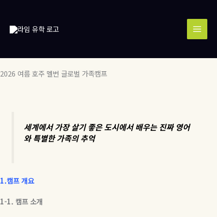
콘
MAI
텐
MEN
츠
로
건
너
뛰
2026 여름 호주 멜번 글로벌 가족캠프
기
세계에서
가장
살기
좋은
도시에서
배우는
진짜
영어
와
특별한
가족의
추억
1.
캠프
개요
1-1.
캠프
소개