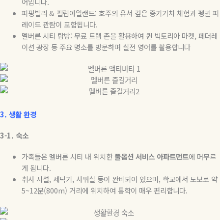
어입니다
.
퍼핑빌리
&
필립아일랜드
:
호주의 유서 깊은 증기기차 체험과 펭귄 퍼
레이드 관람이 포함됩니다
.
멜버른 시티 탐방
:
무료 트램 존을 활용하여 퀸 빅토리아 마켓
,
페더레
이션 광장 등 주요 명소를 방문하며 실전 영어를 활용합니다
3.
생활
환경
3-1.
숙소
가족들은 멜버른 시티 내 위치한
풀옵션
서비스
아파트먼트
에 머무르
게 됩니다
.
취사 시설
,
세탁기
,
샤워실 등이 완비되어 있으며
,
학교에서 도보로 약
5~12
분
(800m)
거리에 위치하여 통학이 매우 편리합니다
.