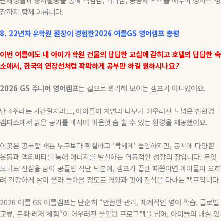
단체생활과 봉사활동을 통해 책임감
,
배려심
,
공동체 의식을 배우며 정서적 성
장까지 함께 이룹니다
.
8. 22
년차
유학원
원장이
경험한
2026
여름
GS
영어캠프
총평
이번
여름에도
내
아이가
학원
건물의
답답한
교실에
갇히고
호텔의
답답한
숙
소에서
,
한국의
연장선처럼
팍팍하게
공부만
하길
원하시나요
?
2026 GS
주니어
영어캠프
는 겉으로 화려해 보이는 캠프가 아니었어요.
단
4
주라는 시간일지라도
,
아이들이 자연과 나무가 어우러진 드넓은 친환경
캠퍼스에서 맑은 공기를 마시며 마음껏 숨 쉴 수 있는 환경을 제공했어요.
이곳은 공부할 때는 누구보다 확실하고
‘
빡세게
‘
몰입하지만
,
동시에 다양한
운동과 액티비티를 통해 에너지를 발산하는 역동적인 성장의 장입니다
.
무엇
보다도 진심을 담아 공들인 식단 덕분에
,
캠프가 끝날 때쯤이면 아이들이 오히
려 건강하게 살이 올라 돌아올 정도로 영양과 맛에 진심을 다하는 캠프입니다
.
2026
여름
GS
여름캠프는 단순히
“
안전한 관리
,
체계적인 영어 학습
,
글로벌
교류
,
문화
·
레저 체험
“
이 어우러진 올인원 프로그램을 넘어
,
아이들의 내실 있