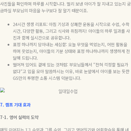
사진들을 확인하며 하루를 시작합니다
.
멀리 보낸 아이가 잘 지내고 있는지 궁
금하실 부모님의 마음을 누구보다 잘 알기 때문이죠
.
24
시간 생생 리포트
:
아침 기상과 상쾌한 운동을 시작으로 수업
,
수학
시간
,
다양한 활동
,
그리고 식사와 취침까지
!
아이들의 하루 일과를 사
진과 함께 실시간으로 공유합니다
.
표정 하나까지 담아내는 세심함
:
오늘 무엇을 먹었는지
,
어떤 활동을
하며 웃었는지
,
아이들의 기분 상태와 표정 하나하나까지 생생하게 전
달해 드립니다
.
떨어져 있어도 곁에 있는 것처럼
:
부모님들께서
“
전혀 걱정할 필요가
없다
“
고 입을 모아 말씀하시는 이유
,
바로 눈앞에서 아이를 보는 듯한
GS
만의 투명한 소통 시스템 덕분입니다
.
7.
캠프
기대
효과
7-1.
영어
실력의
도약
매일 이어지는
1:1
수업과 그룹 수업
,
그리고 영어일기와 어휘학습을 통해 네