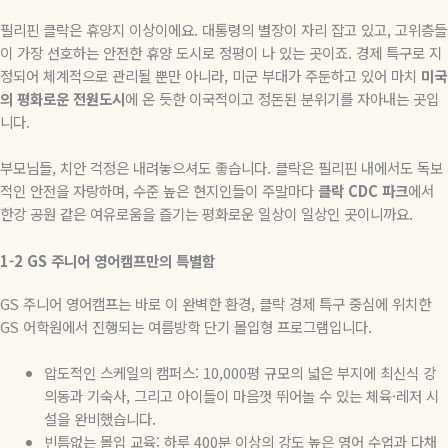
필리핀 클락은 휴양지 이상이에요
.
대통령의 별장이 자리 잡고 있고
,
고위층들
이 가장 선호하는 안전한 휴양 도시로 정평이 나 있는 곳이죠
.
경제 특구로 지
정되어 체계적으로 관리될 뿐만 아니라
,
미군 부대가 주둔하고 있어 마치
미국
의
평화로운
전원도시
에 온 듯한 이국적이고 정돈된 분위기를 자아내는 곳입
니다
.
부모님들
,
치안 걱정은 내려놓으셔도 좋습니다
.
클락은 필리핀 내에서도 독보
적인 안전을 자랑하며
,
수준 높은 현지인들이 주말마다
클락
CDC
파크
에서
한강 공원 같은 여유로움을 즐기는 평화로운 일상이 일상인 곳이니까요
.
1-2 GS
주니어
영어캠프만의
특별함
GS
주니어 영어캠프는 바로 이 완벽한 환경
,
클락 경제 특구 중심에 위치한
GS
어학원에서 진행되는 여름방학 단기 몰입형 프로그램입니다
.
압도적인 스케일의 캠퍼스
: 10,000
평 규모의 넓은 부지에 최신식 강
의동과 기숙사
,
그리고 아이들이 마음껏 뛰어놀 수 있는 체육
·
레저 시
설을 완비했습니다
.
빈틈없는 몰입 교육
:
하루
400
분 이상의 강도 높은 영어 수업과 다채