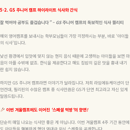
5-2. GS
주니어
캠프
하이라이트
식사와
간식
잘
먹어야
공부도
즐겁습니다
” – GS
주니어
캠프의
독보적인
식사
퀄리티
해외 영어캠프를 보내시는 학부모님들이 가장 걱정하시는 부분
,
바로
‘
아이들
의 식사
’
입니다
.
낯선 환경에서 입맛에 맞지 않는 현지 음식 때문에 고생하는 아이들을 보면 마
음이 아플 수밖에 없죠
.
한식을 제공한다고 해도 집밥의 깊은 맛을 흉내 내기
란 쉽지 않습니다
.
하지만
GS
주니어 캠프라면 이야기가 달라집니다
.
저희 라임에듀케이션이 단
언컨대
,
필리핀의 수많은 캠프 중 식사만큼은
GS
가 단연 최고라고 자신 있게
말씀드립니다
.
이번
겨울캠프에도
이어진
‘
스페셜
먹방
‘
의
향연
!
단순히 매일 나오는 식사만 좋은 게 아닙니다
.
이번 겨울캠프
4
주 기간 동안에
도 아이들을 행복하게 했던 역대급 외식 스케줄을 공개합니다
.