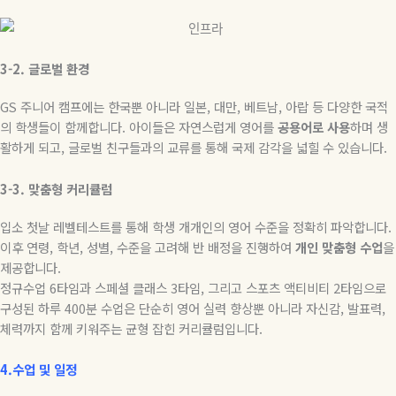
3-2.
글로벌
환경
GS
주니어 캠프에는 한국뿐 아니라 일본
,
대만
,
베트남
,
아랍 등 다양한 국적
의 학생들이 함께합니다
.
아이들은 자연스럽게 영어를
공용어로
사용
하며 생
활하게 되고
,
글로벌 친구들과의 교류를 통해 국제 감각을 넓힐 수 있습니다
.
3-3.
맞춤형
커리큘럼
입소 첫날 레벨테스트를 통해 학생 개개인의 영어 수준을 정확히 파악합니다
.
이후 연령
,
학년
,
성별
,
수준을 고려해 반 배정을 진행하여
개인
맞춤형
수업
을
제공합니다
.
정규수업
6
타임과 스페셜 클래스
3
타임
,
그리고 스포츠 액티비티
2
타임으로
구성된 하루
400
분 수업은 단순히 영어 실력 향상뿐 아니라 자신감
,
발표력
,
체력까지 함께 키워주는 균형 잡힌 커리큘럼입니다
.
4.수업 및 일정