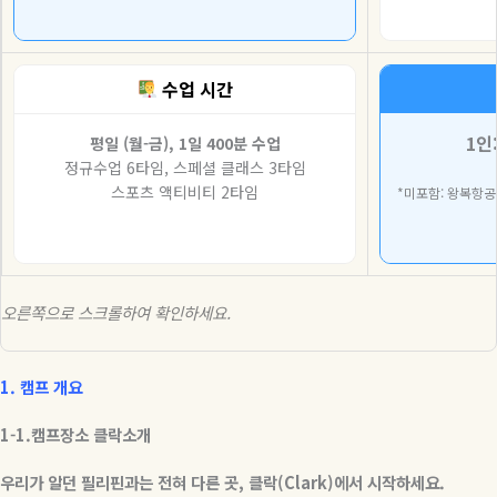
수업 시간
1인
평일 (월-금), 1일 400분 수업
정규수업 6타임, 스페셜 클래스 3타임
스포츠 액티비티 2타임
*미포함: 왕복항공비,
오른쪽으로 스크롤하여 확인하세요.
1. 캠프
개요
1-1.
캠프장소
클락소개
우리가
알던
필리핀과는
전혀
다른
곳
,
클락
(Clark)
에서
시작하세요
.