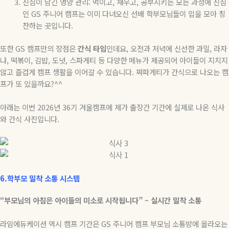
진심이 담긴 영양 관리
:
먹이고
,
재우고
,
공부시키는 모든 과정에 진심
인
GS
주니어 캠프는 이미 다녀오신 선배 학부모님들이 입을 모아 칭
찬하는 곳입니다
.
또한
GS
캠프만의 장점은
간식
타임
인데요
,
오전과 저녁에 신선한 과일
,
라자
냐
,
떡볶이
,
김밥
,
도넛
,
스파게티 등 다양한 메뉴가 제공되어 아이들이 지치지
않고 즐겁게 캠프 생활을 이어갈 수 있습니다
.
짜파게티가 간식으로 나오는 캠
프가 또 있을까요
?^^
아래는 이번
2026
년
36
기 겨울캠프에 제가 출장간 기간에 실제로 나온 식사
와 간식 사진입니다
.
6.학부모 밀착 소통 시스템
“
부모님의
아침은
아이들의
미소로
시작됩니다
” –
실시간
밀착
소통
라임에듀케이션 역시 캠프 기간은
GS
주니어 캠프 부모님 소통방에 올라오는