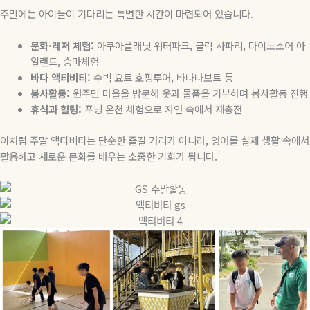
주말에는 아이들이 기다리는 특별한 시간이 마련되어 있습니다
.
문화
·
레저
체험
:
아쿠아플래닛 워터파크
,
클락 사파리
,
다이노소어 아
일랜드
,
승마체험
바다
액티비티
:
수빅 요트 호핑투어
,
바나나보트 등
봉사활동
:
원주민 마을을 방문해 옷과 물품을 기부하며 봉사활동 진행
휴식과
힐링
:
푸닝 온천 체험으로 자연 속에서 재충전
이처럼 주말 액티비티는 단순한 즐길 거리가 아니라
,
영어를 실제 생활 속에서
활용하고 새로운 문화를 배우는 소중한 기회가 됩니다
.