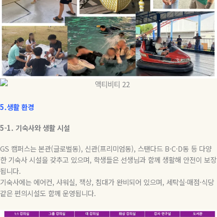
5.생활 환경
5-1.
기숙사와
생활
시설
GS
캠퍼스는 본관
(
글로벌동
),
신관
(
프리미엄동
),
스탠다드
B·C·D
동 등 다양
한 기숙사 시설을 갖추고 있으며
,
학생들은 선생님과 함께 생활해 안전이 보장
됩니다
.
기숙사에는 에어컨
,
샤워실
,
책상
,
침대가 완비되어 있으며
,
세탁실
·
매점
·
식당
같은 편의시설도 함께 운영됩니다
.