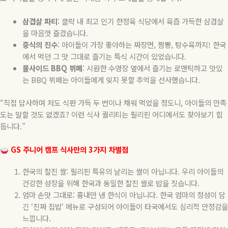
삼겹살
파티
:
클락 내 최고 인기 한정육 식당에서 육즙 가득한 삼겹살
을 마음껏 즐겼습니다
.
중식의
진수
:
아이들이 가장 좋아하는 짜장면
,
짬뽕
,
탕수육까지
!
한국
에서 먹던 그 맛 그대로 즐기는 특식 시간이 있었습니다
.
풀사이드
BBQ
뷔페
:
시원한 수영장 옆에서 즐기는 로맨틱하고 맛있
는
BBQ
뷔페는 아이들에게 잊지 못할 추억을 선사했습니다
.
“
직접 답사하며 저도 식판 가득 두 번이나 채워 먹었을 정도니
,
아이들의 만족
도는 말할 것도 없겠죠
?
이런 식사 퀄리티는 필리핀 어디에서도 찾아보기 힘
듭니다
.”
GS
주니어
캠프
식사만의
3
가지
차별점
한국의 찰진 쌀
:
필리핀 특유의 날리는 쌀이 아닙니다
.
우리 아이들의
건강한 성장을 위해 한국과 동일한 찰진 쌀로 밥을 짓습니다
.
엄마 손맛 그대로
:
흉내만 낸 한식이 아닙니다
.
한국 엄마의 정성이 담
긴
‘
진짜 집밥
‘
메뉴로 구성되어 아이들이 타국에서도 심리적 안정감을
느낍니다
.