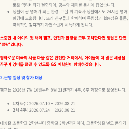
로운 액티비티가 결합되어
,
공부와 재미를 동시에 잡았습니다
.
생활이 곧 영어가 되는 환경
:
교실 밖 기숙사 생활에서도
24
시간 영어
환경에 노출됩니다
.
또래 친구들과 함께하며 독립심과 협동심은 물론
,
국제적인 감각까지 자연스럽게 체득하게 됩니다
.
소중한
내
아이의
첫
해외
캠프
,
안전과
환경을
모두
고려한다면
정답은
단연
‘
클락
‘
입니다
.
평화로운
미국의
시골
마을
같은
안전한
거리에서
,
아이들이
더
넓은
세상을
꿈꾸며
영어를
즐길
수
있도록
GS
어학원이
함께하겠습니다
.
2.운영 일정 및 참가 대상
캠프는
2026
년
7
월
10
일부터
8
월
21
일까지
4
주
, 6
주
과정으로
운영됩니다
.
1
차
6
주
:
2026.07.10 – 2026.08.21
2
차
4
주
:
2026.07.24 – 2026.08.21
대상은 초등학교
2
학년부터 중학교
3
학년까지이며
,
고등학생은 별도 문의가