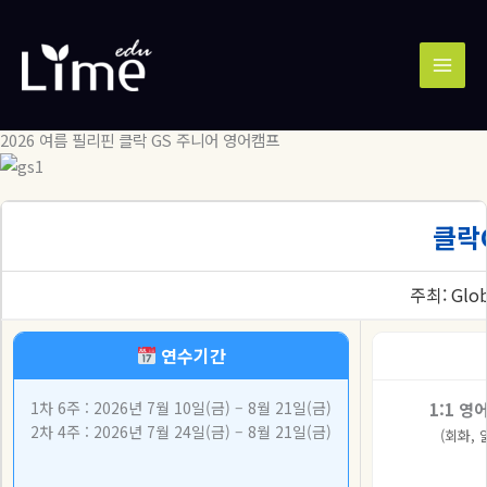
콘
MAI
텐
MEN
츠
로
건
너
2026 여름 필리핀 클락 GS 주니어 영어캠프
뛰
기
클락
주최: Globa
연수기간
1차 6주 : 2026년 7월 10일(금) – 8월 21일(금)
1:1 영
2차 4주 : 2026년 7월 24일(금) – 8월 21일(금)
(회화, 