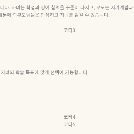
니다
.
자녀는
학업과
영어
실력을
꾸준히
다지고
,
부모는
자기계발과
때문에
학부모님들은
안심하고
자녀를
맡길
수
있습니다
.
 자녀의 학습 목표에 맞게 선택이 가능합니다
.