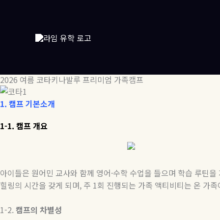
콘
텐
츠
로
건
너
뛰
2026 여름 코타키나발루 프리미엄 가족캠프
기
1.
캠프
기본소개
1-1. 캠프 개요
아이들은 원어민 교사와 함께 영어
·
수학 수업을 들으며 학습 루틴을
힐링의 시간을 갖게 되며
,
주
1
회 진행되는 가족 액티비티는 온 가족
1-2.
캠프의
차별성