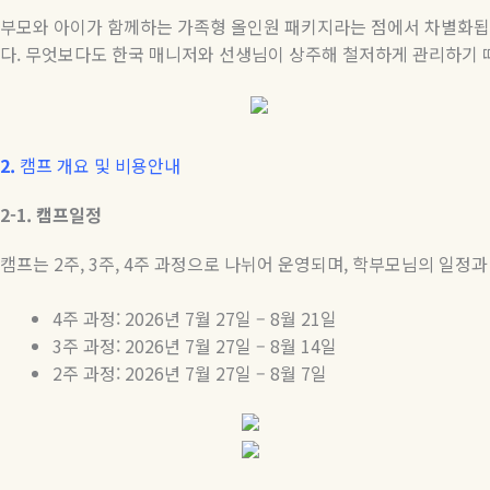
부모와
아이가
함께하는
가족형
올인원
패키지라는
점에서
차별화됩
다
.
무엇보다도
한국
매니저와
선생님이
상주해
철저하게
관리하기
2.
캠프 개요 및 비용안내
2-1.
캠프일정
캠프는
2
주
, 3
주
, 4
주 과정으로 나뉘어 운영되며
,
학부모님의 일정과
4
주
과정
: 2026
년
7
월
27
일
– 8
월
21
일
3
주
과정
: 2026
년
7
월
27
일
– 8
월
14
일
2
주
과정
: 2026
년
7
월
27
일
– 8
월
7
일