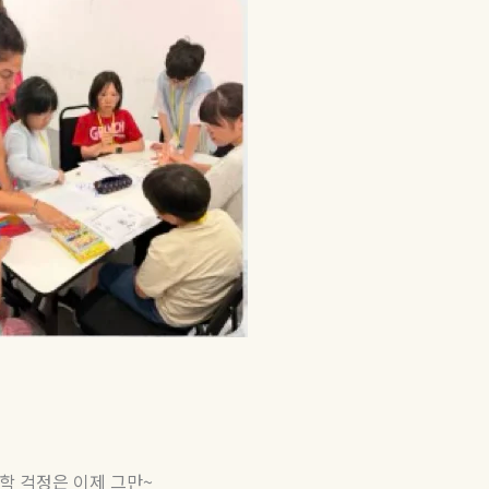
학 걱정은 이제 그만
~