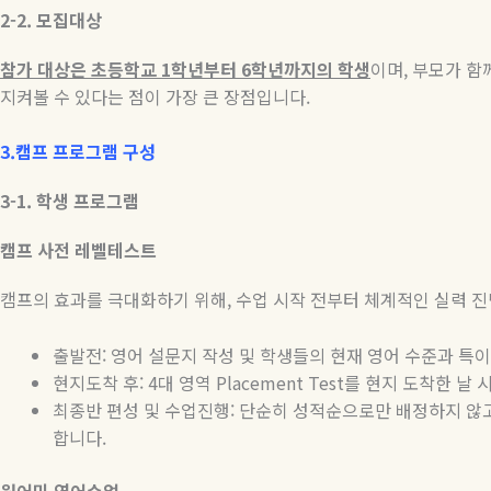
2-2.
모집대상
참가 대상은 초등학교
1
학년부터
6
학년까지의 학생
이며
,
부모가 함
지켜볼 수 있다는 점이 가장 큰 장점입니다
.
3.
캠프
프로그램
구성
3-1.
학생
프로그램
캠프
사전
레벨테스트
캠프의 효과를 극대화하기 위해
,
수업 시작 전부터 체계적인 실력 
출발전
:
영어 설문지 작성 및 학생들의 현재 영어 수준과 특
현지도착 후
: 4
대 영역
Placement Test
를 현지 도착한 날 
최종반 편성 및 수업진행
:
단순히 성적순으로만 배정하지 않
합니다
.
원어민
영어수업