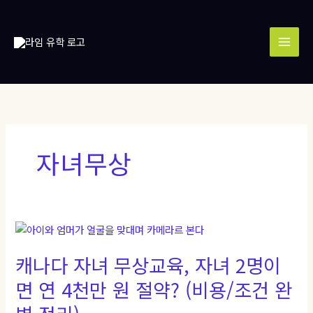
콘
MAI
텐
MEN
츠
로
건
너
뛰
기
자녀무상
캐
나
캐나다 자녀 무상교육, 자녀 2명이
다
자
면 연 4천만 원 절약? (비용/조건 완
녀
무