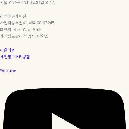
건
서울 강남구 강남대로84길 8 7층
완
벽
라임에듀케이션
정
사업자등록번호: 464-08-03245
리)
대표자: Kim Won Shik
개인정보관리 책임자: 이한민
이용약관
개인정보처리방침
Youtube