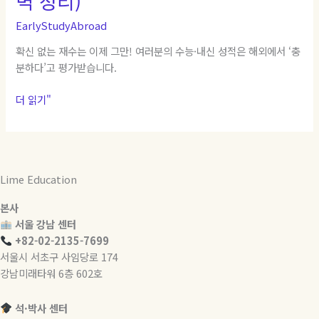
벽 정리)
상
EarlyStudyAbroad
교
육,
확신 없는 재수는 이제 그만! 여러분의 수능·내신 성적은 해외에서 ‘충
자
분하다’고 평가받습니다.
녀
2
더 읽기"
명
이
면
연
4
Lime Education
천
만
본사
원
서울 강남 센터
절
+82-02-2135-7699
약?
서울시 서초구 사임당로 174
(비
강남미래타워 6층 602호
용/
조
석·박사 센터