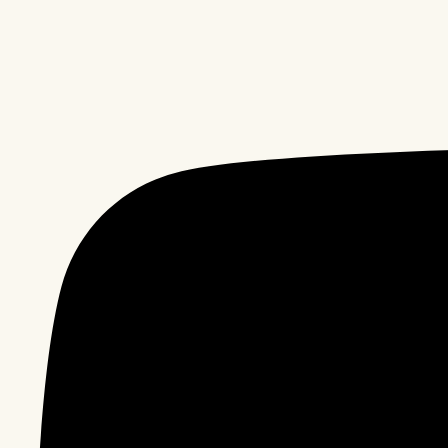
성
비
플
랜