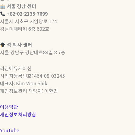
연
서울 강남 센터
수
+82-02-2135-7699
8
서울시 서초구 사임당로 174
주
강남미래타워 6층 602호
로
끝
석·박사 센터
내
서울 강남구 강남대로84길 8 7층
는
캐
라임에듀케이션
나
사업자등록번호: 464-08-03245
다
대표자: Kim Won Shik
호
개인정보관리 책임자: 이한민
주
워
이용약관
홀
개인정보처리방침
연
수
Youtube
가