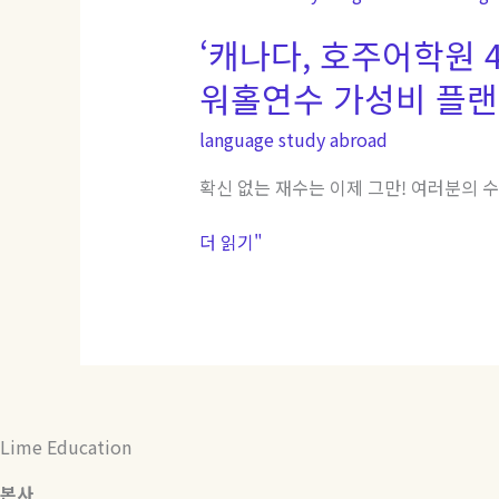
나
‘캐나다, 호주어학원 
다,
호
워홀연수 가성비 플랜
주
어
language study abroad
학
원
확신 없는 재수는 이제 그만! 여러분의 
4
주
더 읽기"
학
비
0
원?’
필
리
핀
Lime Education
어
학
본사