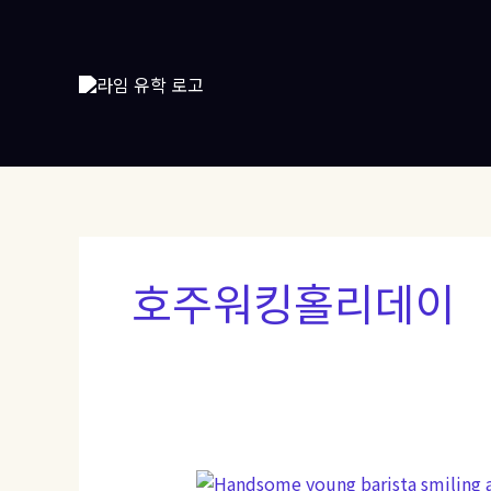
콘
텐
츠
로
건
너
뛰
기
호주워킹홀리데이
‘캐