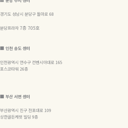
🏢
분당 수지 센터
경기도 성남시 분당구 돌마로 68
7층 705호
분당프라자
🏢 인천 송도 센터
인천광역시 연수구 컨벤시아대로 165
포스코타워 26층
🏢
부산 서면 센터
부산광역시 진구 전포대로 109
상한골든케럿 빌딩 9층