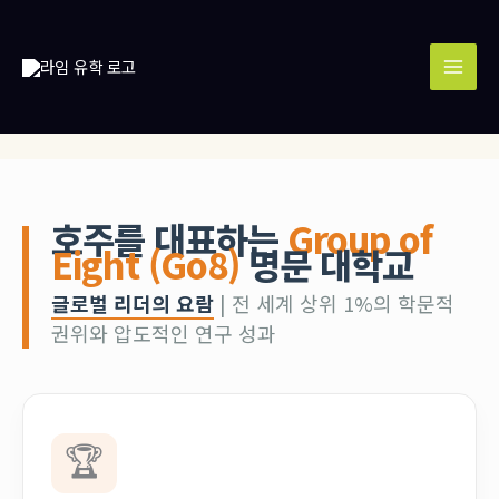
콘
MAI
텐
MEN
츠
로
건
너
뛰
기
호주를 대표하는
Group of
Eight (Go8)
명문 대학교
글로벌 리더의 요람
| 전 세계 상위 1%의 학문적
권위와 압도적인 연구 성과
🏆