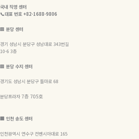
o
n
국내 직영 센터
u
s
📞대표 번호 +82-1688-9806
t
t
🏢
분당 센터
u
a
경기 성남시 분당구 성남대로 343번길
10-6 3층
b
g
🏢
분당 수지 센터
e
r
경기도 성남시 분당구 돌마로 68
a
7층 705호
분당프라자
m
🏢 인천 송도 센터
인천광역시 연수구 컨벤시아대로 165