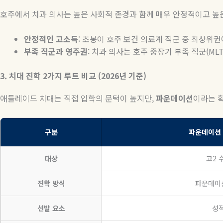
호주에서 치과 의사는 높은 사회적 존경과 함께 매우 안정적이고 
안정적인
고소득
:
초봉이 호주 보건 의료계 직군 중 최상위
부족
직군과
영주권
:
치과 의사는 호주 중장기 부족 직군
(ML
3. 치대
진학
2
가지
루트
비교
(2026
년
기준
)
애들레이드 치대는 직접 입학의 문턱이 높지만
,
파운데이션
이라는 
구분
파운데이션 (F
대상
고2 
진학 방식
파운데이션
선발 요소
성적