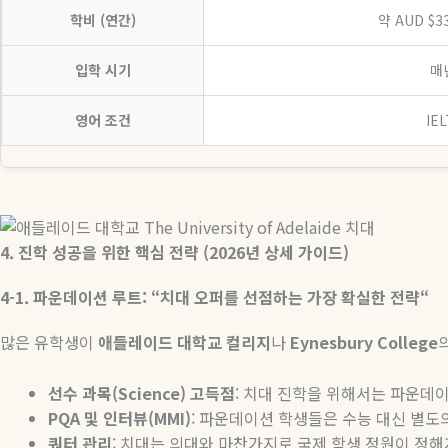
학비 (연간)
약 AUD $33
입학 시기
매년
영어 조건
IEL
4.
진학
성공을
위한
핵심
전략
(2026
년
상세
가이드
)
4-1.
파운데이션
루트
: “
치대
오퍼를
선점하는
가장
확실한
전략
“
많은 유학생이
애들레이드
대학교
컬리지
나
Eynesbury College
선수
과목
(Science)
고득점
:
치대 진학을 위해서는 파운데이
PQA
및
인터뷰
(MMI)
:
파운데이션 학생들은 수능 대신 별도
쿼터
관리
:
치대는 의대와 마찬가지로 국제 학생 정원이 정해