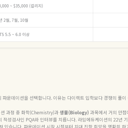
,000 ~ $35,000 (컬리지)
 2월, 7월, 10월
TS 5.5 ~ 6.0 이상
의 파운데이션을 선택합니다
.
이유는 다이렉트 입학보다 경쟁의 풀이
션 과정 중 화학
(Chemistry)
과
생물
(Biology)
과목에서 거의 만점
의 적성검사인
PQA
와 인터뷰를 치릅니다
.
라임에듀케이션의
22
년 
져 있습니다
.
파운데이션 시작 시점부터 치대 진학 희망을 명확히 하