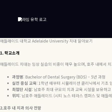
콘
텐
츠
로
건
너
뛰
애들래이드 대학교 Adelaide University 치대 알아보기
기
1.
학교소개
애들레이드 치대는 임상 실습의 비중이 매우 높으며
,
호주 내에서 치
과정명
: Bachelor of Dental Surgery (BDS) – 5
년
과정
실전
중심
교육
: 1
학년 때부터 시뮬레이션 클리닉에서 기초 
최첨단
시설
:
남호주 최대 규모의 치과 교육 시설을 보유하고
위치
:
남호주 애들레이드
(
시티 노스 테라스 캠퍼스 및 애들
2.
호주
내
치과
의사
전망