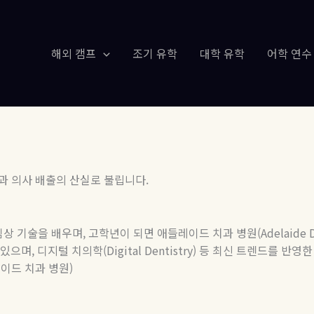
해외 캠프
조기 유학
대학 유학
어학 연수
과 의사 배출의 산실로 불립니다
.
임상 기술을 배우며
,
고학년이 되면 애들레이드 치과 병원
(Adelaide 
 있으며
,
디지털 치의학
(Digital Dentistry)
등 최신 트렌드를 반영
레이드 치과 병원
)