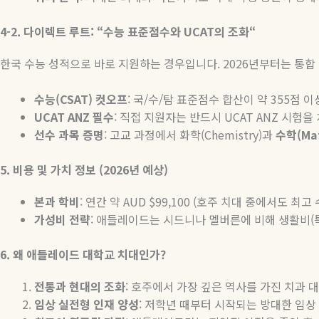
4-2.
다이렉트
루트
: “
수능
표준점수와
UCAT
의
조화
“
한국 수능 성적으로 바로 지원하는 경우입니다
. 2026
년부터는 통합
수능
(CSAT)
컷오프
:
국
/
수
/
탐 표준점수 합산이 약
355
점 이
UCAT ANZ
필수
:
직접 지원자는 반드시
UCAT ANZ
시험을 
선수
과목
증명
:
고교
과정에서
화학
(Chemistry)
과
수학
(Ma
5.
비용
및
가치
정보
(2026
년
예상
)
본과
학비
:
연간 약
AUD $99,100 (
호주 치대 중에서도 최고
가성비
전략
:
애들레이드는 시드니나 멜버른에 비해 생활비
(
6.
왜
애들레이드
대학교
치대인가
?
전통과
현대의
조화
:
호주에서 가장 깊은 역사를 가진 치과 
임상
실전형
인재
양성
:
저학년 때부터 시작되는 방대한 임상 