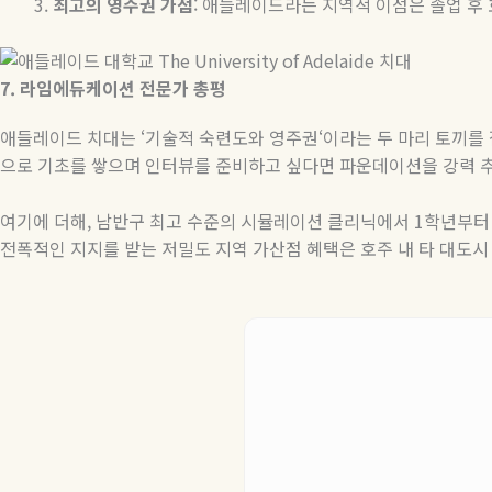
최고의
영주권
가점
:
애들레이드라는 지역적 이점은 졸업 후 
7.
라임에듀케이션
전문가
총평
애들레이드 치대는
‘
기술적 숙련도와 영주권
‘
이라는 두 마리 토끼를
으로 기초를 쌓으며 인터뷰를 준비하고 싶다면 파운데이션을 강력 
여기에 더해
,
남반구 최고 수준의 시뮬레이션 클리닉에서
1
학년부터 
전폭적인 지지를 받는 저밀도 지역 가산점 혜택은 호주 내 타 대도시