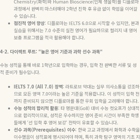
Chemistry(
화학
)
와
Human Bioscience(
인체 생물학
)
를 디플로마
과정에서 완벽히 마스터해야
2
학년 진학 후 유급 없이 학업을 이어갈
수 있습니다
.
점진적
영어
향상
:
디플로마는
IELTS 6.0
으로 시작할 수 있지만
,
본과
실습을 위해서는
7.0
수준의 실전 영어가 필요하므로 컬리지 내 영어
보충 프로그램을 적극 활용해야 합니다
.
4-2.
다이렉트
루트
: “
높은
영어
기준과
과학
선수
과목
“
수능 성적을 통해 바로
1
학년으로 입학하는 경우
,
입학 전 완벽한 서류 및 성
적 준비가 필수입니다
.
IELTS 7.0 (All 7.0)
장벽
:
라트로브 약대는 실무 의사소통을 강조하
므로 모든 영역
7.0
이라는 높은 기준을 적용합니다
.
이 성적이 입학 전
까지 준비되지 않으면 디플로마를 통한 우회 입학을 고려해야 합니다
.
수능
성적의
합리적
활용
:
타 명문대
(Go8)
대비 수능 컷오프가 상대적
으로 합리적이므로
,
성적은 우수하지만 영어 준비 시간이 부족한 학생
들에게
‘
선 입학 후 영어 보강
‘
전략이 유효할 수 있습니다
.
선수
과목
(Prerequisites)
이수
:
한국 고교 과정에서 화학과 수학을
이수했음이 성적표에 명시되어야 하며
,
특히 과학 탐구 영역의 기초 지