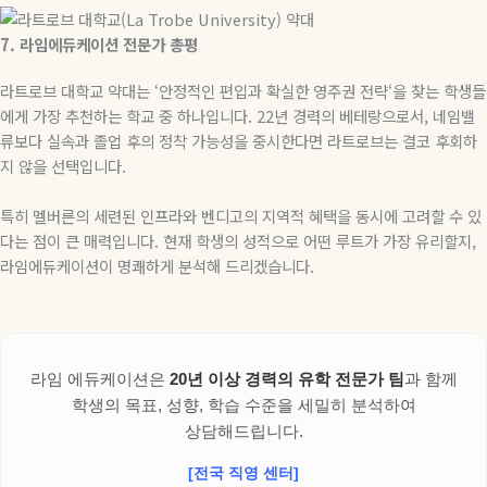
7.
라임에듀케이션
전문가
총평
라트로브 대학교 약대는
‘
안정적인 편입과 확실한 영주권 전략
‘
을 찾는 학생들
에게 가장 추천하는 학교 중 하나입니다
. 22
년 경력의 베테랑으로서
,
네임밸
류보다 실속과 졸업 후의 정착 가능성을 중시한다면 라트로브는 결코 후회하
지 않을 선택입니다
.
특히 멜버른의 세련된 인프라와 벤디고의 지역적 혜택을 동시에 고려할 수 있
다는 점이 큰 매력입니다
.
현재 학생의 성적으로 어떤 루트가 가장 유리할지
,
라임에듀케이션이 명쾌하게 분석해 드리겠습니다
.
라임 에듀케이션은
20년 이상 경력의 유학 전문가 팀
과 함께
학생의 목표, 성향, 학습 수준을 세밀히 분석하여
상담해드립니다.
[전국 직영 센터]