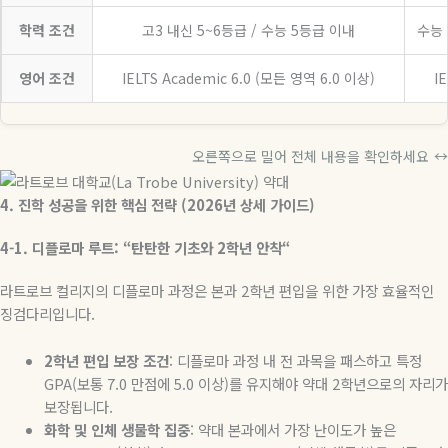
학력 조건
고3 내신 5~6등급 / 수능 5등급 이내
수능 
영어 조건
IELTS Academic 6.0 (모든 영역 6.0 이상)
I
오른쪽으로 밀어 전체 내용을 확인하세요
↔
4.
진학
성공을
위한
핵심
전략
(2026
년
상세
가이드
)
4-1.
디플로마
루트
: “
탄탄한
기초와
2
학년
안착
“
라트로브 컬리지의 디플로마 과정은 본과
2
학년 편입을 위한 가장 효율적인
징검다리입니다
.
2
학년
편입
보장
조건
:
디플로마 과정 내 전 과목을 패스하고 특정
GPA(
보통
7.0
만점에
5.0
이상
)
를 유지해야 약대
2
학년으로의 자리가
보장됩니다
.
화학
및
인체
생물학
집중
:
약대 본과에서 가장 난이도가 높은