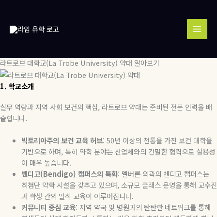
콘
MAI
텐
MEN
츠
로
건
너
라트로브 대학교(La Trobe University) 약대 알아보기
뛰
기
1.
학교소개
실무 역량과 지역 사회 보건의 핵심
,
라트로브 약대는 준비된 전문 인력을 배
출합니다
.
빅토리아주의
보건
교육
허브
: 50
년 이상의 전통을 가진 보건 대학을
기반으로 하며
,
특히 약학 분야는 산업체와의 긴밀한 협력으로 실용성
이 매우 높습니다
.
벤디고
(Bendigo)
캠퍼스의
특화
:
멜버른 외곽의 벤디고 캠퍼스는
최첨단 약학 시설을 갖추고 있으며
,
소규모 클래스 운영을 통해 교수진
과 학생 간의 밀착 교육이 이루어집니다
.
커뮤니티
중심
교육
:
지역 약국 및 병원과의 탄탄한 네트워크를 통해