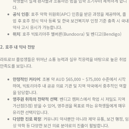
학생들이 실제 환자들과 소통하는 법을 입학 초기부터 체득하게 합니
다
.
공식
인증
:
호주 약학 위원회
(APC)
인증을 받은 과정을 제공하며
,
졸
업 후 호주 정식 약사 등록 및 한국 보건복지부 인정 기준 충족 시 국내
약사 고시 응시가 가능합니다
.
위치
:
호주
빅토리아주
멜버른
(Bundoora)
및
벤디고
(Bendigo)
2.
호주
내
약사
전망
라트로브 졸업생들은 뛰어난 소통 능력과 실무 적응력을 바탕으로 높은 취업
만족도를 보입니다
.
안정적인
커리어
:
초봉 약
AUD $65,000 ~ $75,000
수준에서 시작
하며
,
빅토리아주 내 공공 의료 기관 및 지역 약국에서 중추적인 역할
을 담당합니다
.
영주권
취득의
전략적
선택
:
벤디고 캠퍼스에서 학업 시 저밀도 지역
가산점
(5
점
)
받을 수 있어
,
영주권을 목표로 하는 유학생들에게 매우
유리한 선택지입니다
.
다양한
진로
확장
:
커뮤니티 약사뿐만 아니라 제약 유통
,
보건 행정
,
임
상 약학 등 다양한 보건 의료 분야로의 진출이 활발합니다
.