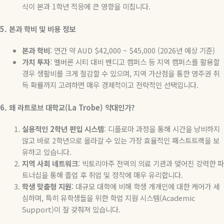
식이 본과
1
학년 적응에 큰 영향을 미칩니다
.
5.
본과
학비
및
비용
정보
본과
학비
:
연간
약
AUD $42,000 ~ $45,000 (2026
년
예상
기준
)
가치
투자
:
멜버른 시티 대비 벤디고 캠퍼스 등 지역 캠퍼스를 활용할
경우 생활비를 크게 절감할 수 있으며
,
지역 가산점을 통한 영주권 취
득 확률까지 고려하면 매우 경제적이고 전략적인 선택입니다
.
6.
왜
라트로브
대학교
(La Trobe)
약대인가
?
실용적인
2
학년
편입
시스템
:
디플로마 과정을 통해 시간을 낭비하지
않고 바로
2
학년으로 올라갈 수 있는 가장 효율적인 패스트트랙을 보
유하고 있습니다
.
지역
사회
네트워크
:
빅토리아주 전역의 의료 기관과 맺어진 강력한 파
트너십을 통해 졸업 후 취업 및 정착에 매우 유리합니다
.
학생
맞춤형
지원
:
대규모 대학에 비해 학생 개개인에 대한 케어가 세
심하며
,
특히 유학생들을 위한 학업 지원 시스템
(Academic
Support)
이 잘 갖춰져 있습니다
.