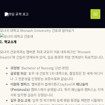
콘
MAI
텐
MEN
츠
로
건
너
모나쉬 대학교 Monash University 간호대 알아보기
뛰
기
1.
학교소개
모나쉬 간호학과는 멜버른 최대 규모의 의료 네트워크인
‘Monash
Health’
와 긴밀히 연계되어 있어
,
실습 환경과 취업 연계성이 독보적입니다
.
과정명
: Bachelor of Nursing (3
년
과정
)
글로벌
위상
:
호주 내 간호학
1
위 대학으로
,
졸업장은 전 세계 어디서
나 그 전문성을 인정받는 보증수표와 같습니다
.
이원화
캠퍼스
:
멜버른의 클레이튼
(Clayton)
과
페닌슐라
(Peninsula)
캠퍼스에서 운영됩니다
.
특히 페닌슐라 캠퍼스는 지역
사회 밀착형 실습이 강점입니다
.
실무
중심
교육
:
입학 첫 학기부터 실제 병원 환경을 재현한 시뮬레이