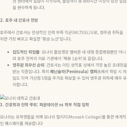
션 센터에서 실습이 시작되며
,
졸업까지 총
800
시간 이상의 임상 실습
을 완수하게 됩니다
.
2.
호주
내
간호사
전망
호주에서 간호사는 만성적인 인력 부족 직군
(MLTSSL)
으로
,
영주권 취득을
위한 가장 빠르고 확실한
‘
황금 노선
‘
입니다
.
압도적인
취업률
:
모나쉬 졸업생은 멜버른 내 대형 종합병원뿐만 아니
라 호주 전역의 의료 기관에서
‘
채용
1
순위
‘
로 꼽힙니다
.
영주권
최우선
순위
:
간호사는 이민 성적표 상에서 가장 높은 초대장을
받는 직종입니다
.
특히
페닌슐라
(Peninsula)
캠퍼스
에서 학업 시 저
밀도 지역 가산점
5
점을 추가로 확보할 수 있어 영주권 취득에 매우 유
리합니다
.
3.
간호학과
진학
루트
:
파운데이션
vs
학부
직접
입학
모나쉬는 유학생들을 위해 모나쉬 컬리지
(Monash College)
를 통한 체계적
인 패스웨이를 제공합니다