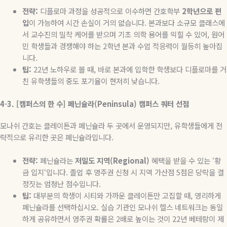
전략
:
디플로마 과정을 성공적으로 이수하면 간호학부
2
학년으로
편
입
이 가능하여 시간 손실이 거의 없습니다
.
본과보다 소규모 클래스에
서 교수진의 밀착 케어를 받으며 기초 의학 용어를 익힐 수 있어
,
원어
민 학생들과 경쟁해야 하는
2
학년 본과 수업 적응력이 월등히 높아집
니다
.
팁
:
22
년 노하우로 볼 때
,
바로 본과에 입학한 학생보다 디플로마를 거
친 유학생들의 중도 포기율이 현저히 낮습니다
.
4-3. [
캠퍼스의
한
수
]
페닌슐라
(Peninsula)
캠퍼스
쿼터
선점
모나쉬 간호는 클레이튼과 페닌슐라 두 곳에서 운영되지만
,
유학생들에게 전
략적으로 유리한 곳은 페닌슐라입니다
.
전략
:
페닌슐라는
저밀도
지역
(Regional)
혜택을 받을 수 있는
‘
황
금 입지
‘
입니다
.
졸업 후 영주권 신청 시 지역 가산점
5
점은 당락을 결
정짓는 엄청난 점수입니다
.
팁
:
대부분의 학생이 시티와 가까운 클레이튼만 고집할 때
,
영리하게
페닌슐라를 선택하십시오
.
실습 기관인 모나쉬 헬스 네트워크는 동일
하게 공유하면서 영주권 확률은
2
배로 높이는 것이
22
년 베테랑이 제