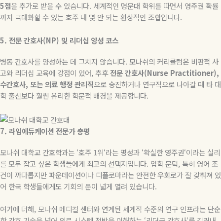
5
점
을 추가로 받을 수 있습니다
.
세계적인 명문대 학위를 따면서 영주권 확률
까지 극대화할 수 있는 호주 내 몇 안 되는 환상적인 조합입니다
.
5.
전문
간호사
(NP)
및
리더십
양성
코스
병동 간호사를 양성하는 데 그치지 않습니다
.
모나쉬의 커리큘럼은 비판적 사
고와 리더십 교육에 강점이 있어
,
추후
전문
간호사
(Nurse Practitioner),
수간호사
,
또는
의료
행정
관리직
으로 승진하거나 연구직으로 나아갈 때 타 대
학 출신보다 훨씬 유리한 학문적 배경을 제공합니다
.
7.
라임에듀케이션
전문가
총평
모나쉬 대학교 간호학과는
‘
호주
1
위
‘
라는 명성과
‘
확실한 영주권
‘
이라는 실리
를 모두 잡고 싶은 학생들에게 최고의 선택지입니다
.
입학 문턱
,
특히 영어 조
건이 까다롭지만 파운데이션이나 디플로마라는 안전한 우회로가 잘 갖춰져 있
어 한국 학생들에게도 기회의 문이 넓게 열려 있습니다
.
여기에 더해
,
모나쉬 메디컬 센터와 연계된 세계적 수준의 연구 인프라는 단순
한 간호 기술을 넘어 의료 시스템 전반을 이해하는
‘
리더급 간호사
‘
를 길러내