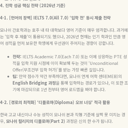
4.
진학
성공
핵심
전략
(2026
년
기준
)
4-1. [
언어의
장벽
] IELTS 7.0(All 7.0) ‘
입학
전
‘
동시
제출
전략
모나쉬 간호학과는 호주 내 타 대학보다 영어 기준이 매우 엄격합니다
.
과거에
는
‘
입학 후 제출
‘
이 통용되기도 했으나
, 2026
년 현재는 인기 학과인 만큼 영
어 성적을 먼저 보유한 학생에게 우선권이 주어지는 경향이 강합니다
.
전략
:
IELTS Academic 7.0(Each 7.0)
또는
이에
상응하는
PTE
성
적을
입학
지원
시점에
이미
확보해
두는
것이
‘Unconditional
Offer(
무조건부
입학
허가
)’
를
받는
가장
빠른
길입니다
.
팁
:
만약 점수가 약간 부족하다면
,
모나쉬 연계 어학 센터
(MEB)
의
English Bridging
과정
을 통해 입학하는 경로가 있으나
,
이 또한 조
기에 마감되므로
1
년 전부터 영어 로드맵을 짜야 합니다
.
4-2. [
경로의
최적화
] ‘
디플로마
(Diploma)
오브
너싱
‘
적극
활용
한국 고교 내신이나 수능 성적이 모나쉬 본과 직행 기준에 살짝 못 미치는 경
우
,
모나쉬
컬리지의
디플로마
(Part 2)
과정은 신의 한 수가 됩니다
.