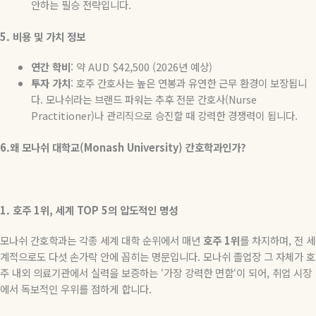
안하는 필승 전략입니다
.
5.
비용 및 가치 정
보
연간
학비
:
약
AUD $42,500 (2026
년
예상
)
투자
가치
:
호주 간호사는 높은 연봉과 유연한 근무 환경이 보장됩니
다
.
모나쉬라는 브랜드 파워는 추후 전문 간호사
(Nurse
Practitioner)
나 관리직으로 승진할 때 강력한 경쟁력이 됩니다
.
6.
왜
모나쉬
대학교
(Monash University)
간호학과인가
?
1.
호주
1
위
,
세계
TOP 5
의
압도적인
명성
모나쉬 간호학과는 각종 세계 대학 순위에서 매년
호주
1
위
를 차지하며
,
전 세
계적으로도 다섯 손가락 안에 꼽히는 명문입니다
.
모나쉬 졸업장 그 자체가 호
주 내외 의료기관에서 실력을 보증하는
‘
가장 강력한 면함
‘
이 되어
,
취업 시장
에서 독보적인 우위를 점하게 합니다
.