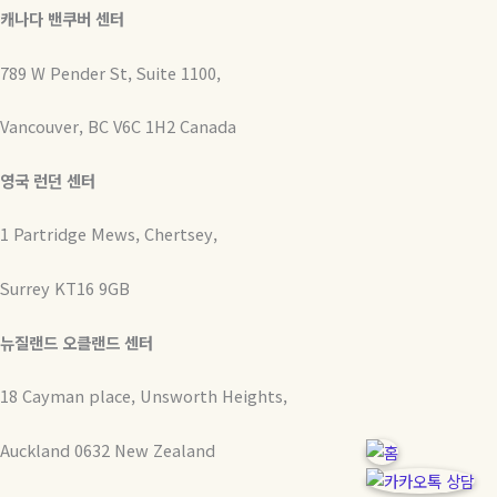
캐나다 밴쿠버 센터
789 W Pender St, Suite 1100,
Vancouver, BC V6C 1H2 Canada
영국 런던 센터
1 Partridge Mews, Chertsey,
Surrey KT16 9GB
뉴질랜드 오클랜드 센터
18 Cayman place, Unsworth Heights,
Auckland 0632 New Zealand