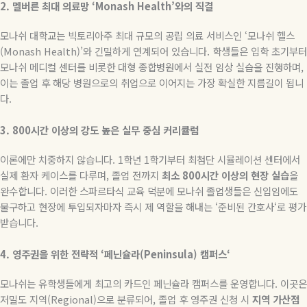
2.
멜버른
최대
의료망
‘Monash Health’
와의
직결
모나쉬 대학교는 빅토리아주 최대 규모의 공립 의료 서비스인
‘
모나쉬 헬스
(Monash Health)’
와 긴밀하게 연계되어 있습니다
.
학생들은 입학 초기부터
모나쉬 메디컬 센터를 비롯한 대형 종합병원에서 실전 임상 실습을 진행하며
,
이는 졸업 후 해당 병원으로의 취업으로 이어지는 가장 확실한 지름길이 됩니
다
.
3. 800
시간
이상의
강도
높은
실무
중심
커리큘럼
이론에만 치중하지 않습니다
. 1
학년
1
학기부터 최첨단 시뮬레이션 센터에서
실제 환자 케이스를 다루며
,
졸업 전까지
최소
800
시간
이상의
현장
실습
을
완수합니다
.
이러한 스파르타식 교육 덕분에 모나쉬 졸업생들은 신입임에도
불구하고 현장에 투입되자마자 즉시 제 역할을 해내는
‘
준비된 간호사
‘
로 평가
받습니다
.
4.
영주권을
위한
전략적
‘
페닌슐라
(Peninsula)
캠퍼스
‘
모나쉬는 유학생들에게 최고의 카드인 페닌슐라 캠퍼스를 운영합니다
.
이곳은
저밀도 지역
(Regional)
으로 분류되어
,
졸업 후 영주권 신청 시
지역
가산점