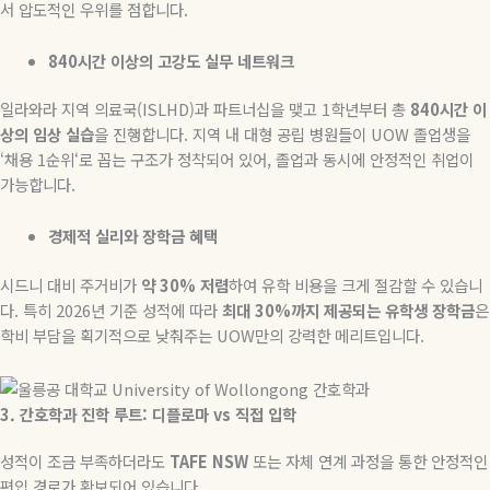
서 압도적인 우위를 점합니다
.
840
시간
이상의
고강도
실무
네트워크
일라와라 지역 의료국
(ISLHD)
과 파트너십을 맺고
1
학년부터 총
840
시간
이
상의
임상
실습
을 진행합니다
.
지역 내 대형 공립 병원들이
UOW
졸업생을
‘
채용
1
순위
‘
로 꼽는 구조가 정착되어 있어
,
졸업과 동시에 안정적인 취업이
가능합니다
.
경제적
실리와
장학금
혜택
시드니 대비 주거비가
약
30%
저렴
하여 유학 비용을 크게 절감할 수 있습니
다
.
특히
2026
년 기준 성적에 따라
최대
30%
까지
제공되는
유학생
장학금
은
학비 부담을 획기적으로 낮춰주는
UOW
만의 강력한 메리트입니다
.
3.
간호학과
진학
루트
:
디플로마
vs
직접
입학
성적이 조금 부족하더라도
TAFE NSW
또는 자체 연계 과정을 통한 안정적인
편입 경로가 확보되어 있습니다
.