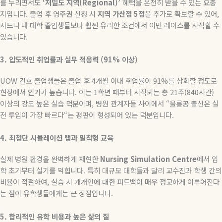
를 누리면서도
‘
저밀도
지역
(Regional)’
혜택을 온전히 받을 수 있는 요충
지입니다
.
졸업 후 영주권 신청 시
지역
가산점
5
점
을 추가로 확보할 수 있어
,
시드니 내 대학 졸업생들보다 훨씬 유리한 조건에서 이민 레이스를 시작할 수
있습니다
.
3.
압도적인
취업률과
실무
적응력
(91%
이상
)
UOW
간호 졸업생들은 졸업 후
4
개월 이내 취업률이
91%
를 상회할 정도로
현장에서 인기가 높습니다
.
이는
1
학년 때부터 시작되는 총
21
주
(840
시간
)
이상의 강도 높은 실습 덕분이며
,
병원 관계자들 사이에서
“
울릉공 출신은 실
전 투입이 가장 빠르다
“
는 평판이 형성되어 있는 덕분입니다
.
4.
최첨단
시뮬레이션
랩과
밀착형
교육
실제 병원 환경을 완벽하게 재현한
Nursing Simulation Centre
에서 입
학 초기부터 실기를 익힙니다
.
특히 대규모 대학들과 달리 교수진과 학생 간의
비율이 적절하여
,
실습 시 개개인에 대한 피드백이 매우 정교하게 이루어진다
는 점이 유학생들에게는 큰 장점입니다
.
5.
합리적인
유학
비용과
높은
삶의
질