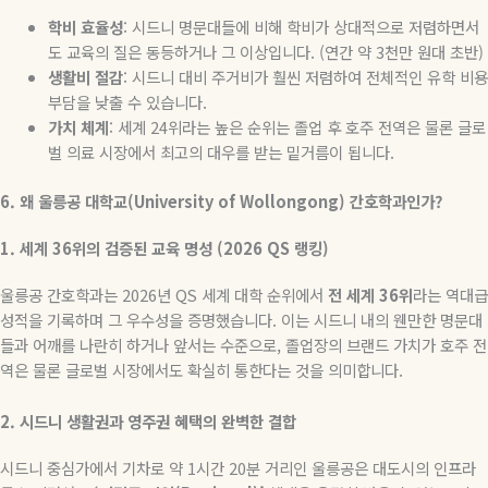
학비
효율성
:
시드니 명문대들에 비해 학비가 상대적으로 저렴하면서
도 교육의 질은 동등하거나 그 이상입니다
. (
연간 약
3
천만 원대 초반
)
생활비
절감
:
시드니 대비 주거비가 훨씬 저렴하여 전체적인 유학 비용
부담을 낮출 수 있습니다
.
가치
체계
:
세계
24
위라는 높은 순위는 졸업 후 호주 전역은 물론 글로
벌 의료 시장에서 최고의 대우를 받는 밑거름이 됩니다
.
6.
왜
울릉공
대학교
(University of Wollongong)
간호학과인가
?
1.
세계
36
위의
검증된
교육
명성
(2026 QS
랭킹
)
울릉공 간호학과는
2026
년
QS
세계 대학 순위에서
전
세계
36
위
라는 역대급
성적을 기록하며 그 우수성을 증명했습니다
.
이는 시드니 내의 웬만한 명문대
들과 어깨를 나란히 하거나 앞서는 수준으로
,
졸업장의 브랜드 가치가 호주 전
역은 물론 글로벌 시장에서도 확실히 통한다는 것을 의미합니다
.
2.
시드니
생활권과
영주권
혜택의
완벽한
결합
시드니 중심가에서 기차로 약
1
시간
20
분 거리인 울릉공은 대도시의 인프라