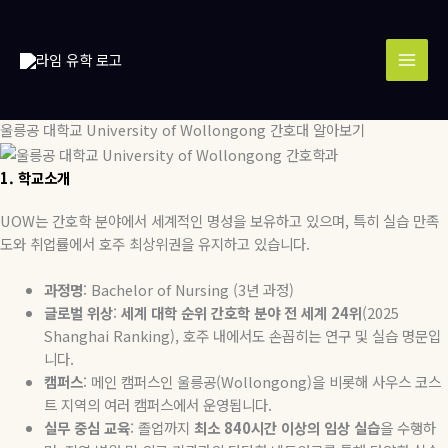
콘
MAI
텐
MEN
츠
로
건
너
울릉공 대학교 University of Wollongong 간호대 알아보기
뛰
기
1.
학교소개
UOW
는 간호학 분야에서 세계적인 명성을 보유하고 있으며
,
특히 실습 만족
도와 취업률에서 호주 최상위권을 유지하고 있습니다
.
과정명
: Bachelor of Nursing (3
년
과정
)
글로벌
위상
:
세계
대학
순위
간호학
분야
전
세계
24
위
(2025
Shanghai Ranking),
호주
내에서도
손꼽히는
연구
및
실습
명문입
니다
.
캠퍼스
:
메인 캠퍼스인 울릉공
(Wollongong)
을 비롯해 사우스 코스
트 지역의 여러 캠퍼스에서 운영됩니다
.
실무
중심
교육
:
졸업까지
최소
840
시간
이상의
임상
실습
을 수행하