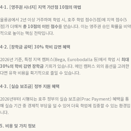
4-1. [
영주권
시너지
]
지역
가산점
10
점의
마법
울릉공에서
2
년 이상 거주하며 학업 시
,
호주 학업 점수
(5
점
)
에 지역 점수
(5
점
)
가 더해져
총
10
점의
이민
점수
를 얻습니다
.
이는 영주권 승인 확률을 비약
적으로 높이는 핵심 전략입니다
.
4-2. [
장학금
공략
] 30%
학비
감면
혜택
2026
년 기준
,
특정 지역 캠퍼스
(Bega, Eurobodalla
등
)
에서 학업 시
최대
30%
의
학비
감면
장학금
기회가 있습니다
.
메인 캠퍼스 외의 옵션을 고려한
다면 유학 비용을 획기적으로 줄일 수 있습니다
.
4-3. [
실습
보조금
]
정부
지원
혜택
2026
년부터 시행되는 호주 정부의 실습 보조금
(Prac Payment)
혜택을 통
해 실습 기간 중 경제적 부담을 덜 수 있어 더욱 학업에 집중할 수 있는 환경입
니다
.
5.
비용
및
가치
정보