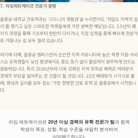
7.
라임에듀케이션
전문가
총평
울릉공 대학교 간호학과는
‘
시드니의 생활권
‘
을 누리면서도
‘
저밀도 지역의 실
리
‘
를 챙기고 싶은 스마트한 학생들에게 가장 완벽한 해답입니다
. 3.5
년의 패
키지 과정을 통해 기초부터 탄탄히 다지거나
,
직접 입학을 통해 빠르게 전문가
로 거듭나는 길 모두 열려 있습니다
.
여기에 더해
,
울릉공 캠퍼스만의 끈끈한 지역 커뮤니티와 높은 학생 지원 서비
스는 유학생들이 낯선 환경에서도 중도 포기 없이 졸업까지 완주하게 만드는
원동력입니다
.
특히
2026
년부터 더욱 강화된 지역 장학금 혜택은 여러분의
경제적 부담을 덜어주는 큰 선물이 될 것입니다
. 22
년 베테랑의 시각으로 볼
때
,
명성과 실리를 모두 잡는
‘
가장 현명한 간호 유학
‘
은 울릉공에서 시작됩니
다
.
라임 에듀케이션은
20년 이상 경력의 유학 전문가 팀
과 함께
학생의 목표, 성향, 학습 수준을 세밀히 분석하여
상담해드립니다.