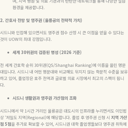
며
,
지역 병원 및 의료 기관과의 탄탄한 네트워크를 통해 다양한 실습
환경을 제공합니다
.
2.
간호사
전망
및
영주권
(
울릉공의
전략적
가치
)
시드니와 인접해 있으면서도 영주권 점수 산정 시 큰 이점을 얻을 수 있다는
것이
UOW
의 최대 강점입니다
.
세계
30
위권의
검증된
명성
(2026
기준
)
전 세계 간호학 순위
30
위권
(QS/Shanghai Ranking)
에 이름을 올린 명문
대입니다
.
시드니 내 어떤 명문대와 비교해도 뒤지지 않는 학문적 수준을 보유
하고 있어
,
졸업장은 호주 전역과 글로벌 의료 시장에서 최고의 스펙이 됩니
다
.
시드니
생활권과
영주권
가산점의
조화
시드니에서 약
1
시간 거리인 울릉공은 대도시의 인프라를 누리면서도 이민법
상
‘
저밀도 지역
(Regional)
에 해당합니다
.
졸업 후 영주권 신청 시
지역
가산
점
5
점
을 추가로 확보할 수 있어
,
시드니권 대학 졸업생들보다 영주권 취득에