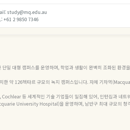
ail: study@mq.edu.au
: +61 2 9850 7346
한 단일 대형 캠퍼스를 운영하며
,
학업과 생활이 완벽히 조화된 환경
치한
약
126
헥타르
규모의
녹지
캠퍼스입니다
.
자체
기차역
(Macquar
, Cochlear
등 세계적인 기술 기업들이 밀집해 있어
,
인턴십과 네트
cquarie University Hospital)
을
운영하며
,
남반구
최대
규모의
청