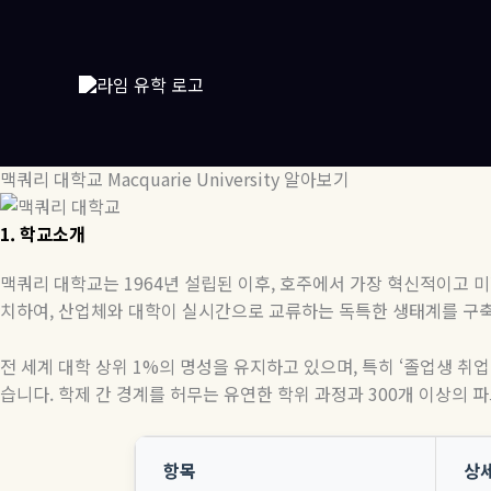
콘
텐
츠
로
건
너
뛰
맥쿼리 대학교 Macquarie University 알아보기
기
1.
학교소개
맥쿼리 대학교는
1964
년 설립된 이후
,
호주에서 가장 혁신적이고 미
치하여
,
산업체와 대학이 실시간으로 교류하는 독특한 생태계를 구
전 세계 대학 상위
1%
의 명성을 유지하고 있으며
,
특히
‘
졸업생 취업
습니다
.
학제 간 경계를 허무는 유연한 학위 과정과
300
개 이상의 
항목
상