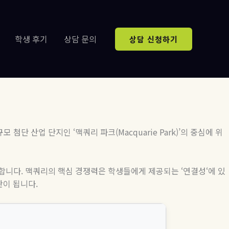
학생 후기
상담 문의
상담 신청하기
규모 첨단 산업 단지인
‘
맥쿼리 파크
(Macquarie Park)’
의 중심에 위
향합니다
.
맥쿼리의 핵심 경쟁력은 학생들에게 제공되는
‘
연결성
‘
에 있
판이 됩니다
.