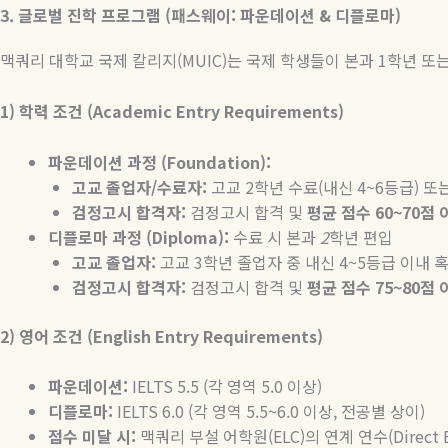
3.
글로벌
진학
프로그램
(
패스웨이
:
파운데이션
&
디플로마
)
맥쿼리 대학교 국제 칼리지
(MUIC)
는 국제 학생들이 본과
1
학년 또
1)
학력
조건
(Academic Entry Requirements)
파운데이션
과정
(Foundation):
고교
졸업자
/
수료자
:
고교
2
학년 수료
(
내신
4~6
등급
)
또
검정고시
합격자
:
검정고시 합격 및
평균
점수
60~70
점
디플로마
과정
(Diploma):
수료
시
본과
2
학년
편입
고교
졸업자
:
고교
3
학년 졸업자 중 내신
4~5
등급 이내 
검정고시
합격자
:
검정고시 합격 및
평균
점수
75~80
점
2)
영어
조건
(English Entry Requirements)
파운데이션
:
IELTS 5.5 (
각
영역
5.0
이상
)
디플로마
:
IELTS 6.0 (
각
영역
5.5~6.0
이상
,
전공별
상이
)
점수
미달
시
:
맥쿼리
부설
어학원
(ELC)
의
연계
연수
(Direct 