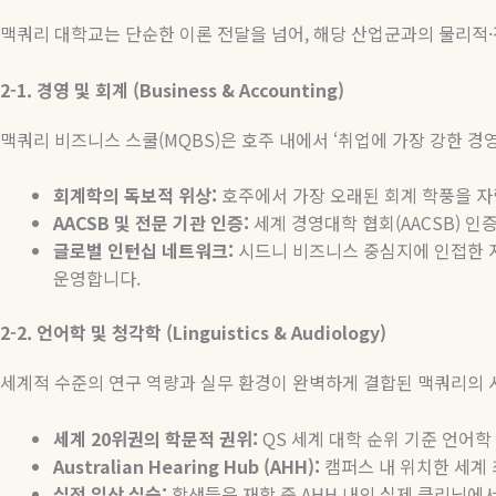
맥쿼리 대학교는 단순한 이론 전달을 넘어
,
해당 산업군과의 물리적
·
2-1.
경영
및
회계
(Business & Accounting)
맥쿼리 비즈니스 스쿨
(MQBS)
은 호주 내에서
‘
취업에 가장 강한 경
회계학의
독보적
위상
:
호주에서 가장 오래된 회계 학풍을 
AACSB
및
전문
기관
인증
:
세계 경영대학 협회
(AACSB)
인증
글로벌
인턴십
네트워크
:
시드니 비즈니스 중심지에 인접한 
운영합니다
.
2-2.
언어학
및
청각학
(Linguistics & Audiology)
세계적 수준의 연구 역량과 실무 환경이 완벽하게 결합된 맥쿼리의
세계
20
위권의
학문적
권위
:
QS
세계 대학 순위 기준 언어학
Australian Hearing Hub (AHH):
캠퍼스
내
위치한
세계
실전
임상
실습
:
학생들은 재학 중
AHH
내의 실제 클리닉에서