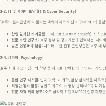
2-3. IT
및
사이버
보안
(IT & Cyber Security)
‘
호주의 실리콘밸리
‘
라 불리는 맥쿼리 파크 혁신 지구
(MPID)
의 중심
산업
밀착형
커리큘럼
:
마이크로소프트
(Microsoft),
시스코
(
전문
보안
연구소
:
호주 정부 및 정보기관과 협력하는
‘
사이버
높은
연봉과
취업률
:
사이버 보안 전공 졸업생들은 호주 내 
2-4.
심리학
(Psychology)
호주 최대 규모의 심리학 학부 중 하나로
,
탄탄한 연구 인프라와 임
통합
연구
시스템
:
인지 과학
,
뇌 과학
,
임상 심리학을 아우르
최첨단
장비
활용
:
남반구 최고의 뇌 영상 센터
(MEG)
및 가상
전문
자격
취득
경로
:
호주 심리학 위원회
(APAC)
인증 과정을