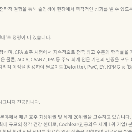
전략적 결합을 통해 졸업생이 현장에서 즉각적인 성과를 낼 수 있
영대
‘
로 정평이 나 있습니다
.
자랑하며
, CPA
호주 시험에서 지속적으로 전국 최고 수준의 합격률을
은 물론
, ACCA, CAANZ, IPA
등 주요 회계 전문 기관의 인증을 모두
지리적 이점을 활용하여 딜로이트
(Deloitte), PwC, EY, KPMG
등
‘B
 시그니처 전공입니다
.
 분야에서 매년 호주 최상위권 및 세계
20
위권을 고수하고 있습니다
.
최대
규모의
청각
건강
센터로
, Cochlear(
인공와우
세계
1
위
기업
)
 첨단 청력 진단 장비를 활용한 임상 실습을 진행하며 전문성을 쌓