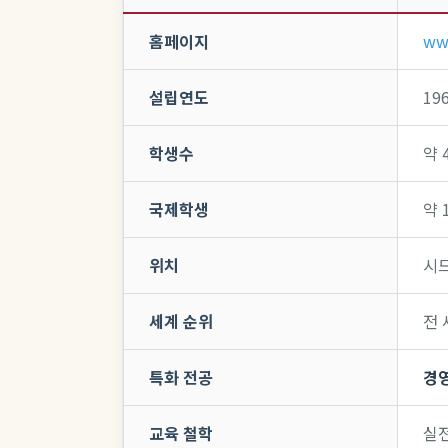
홈페이지
ww
설립연도
19
학생수
약 
국제학생
약 
위치
시드
세계 순위
전 
특화 전공
경영
교육 철학
실전