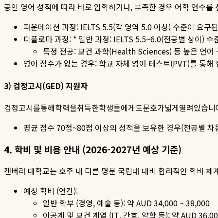
공인 영어 성적에 따라 바로 입학하거나
,
부족한 경우 어학 연수를
파운데이션
과정
: IELTS 5.5(
각
영역
5.0
이상
)
수준이
요구
디플로마
과정
: *
일반
과정
: IELTS 5.5~6.0(
전공별
상이
)
수
특정
전공
:
보건
과학
(Health Sciences)
등
높은
언어
영어 점수가 없는 경우
:
학교 자체 영어 테스트
(PVT)
를 통해
3)
검정고시
(GED)
지원자
검정고시를통해학력을취득한학생들에게도문호가넓게열려있습니
평균 점수
70
점
~80
점 이상의 성적을 보유한 경우
(
전공별 차
4.
학비
및
비용
안내
(2026-2027
년
예상
기준
)
캔버라 대학교는 호주 내 다른 명문 국립대 대비 합리적인 학비 체
예상 학비
(
연간
):
일반
학부
(
경영
,
예술
등
):
약
AUD 34,000 ~ 38,000
이공계
및
보건
계열
(IT,
간호
,
약학
등
):
약
AUD 36,00