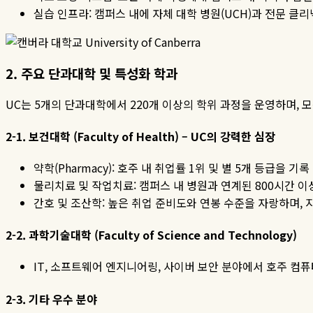
실습 인프라
:
캠퍼스 내에 자체 대학 병원
(UCH)
과 전문 클리
2.
주요
단과대학
및
특성화
학과
UC
는
5
개의 단과대학에서
220
개 이상의 학위 과정을 운영하며
,
모
2-1.
보건대학
(Faculty of Health) – UC
의
강력한
심장
약학
(Pharmacy):
호주 내 취업률
1
위 및 별
5
개 등급을 기록
물리치료 및 작업치료
:
캠퍼스 내 병원과 연계된
800
시간 이
간호 및 조산학
:
높은 취업 준비도와 연봉 수준을 자랑하며
,
2-2.
과학기술대학
(Faculty of Science and Technology)
IT,
소프트웨어 엔지니어링
,
사이버 보안 분야에서 호주 컴퓨
2-3.
기타
우수
분야