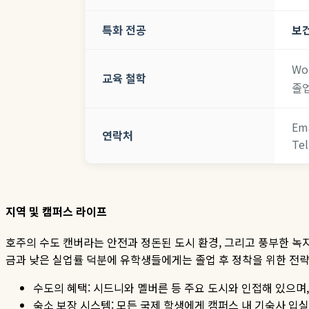
특화 전공
보건
Wo
교육 철학
졸업
Ema
연락처
Tel
지역
및
캠퍼스
라이프
호주의 수도 캔버라는 안전과 정돈된 도시 환경
,
그리고 풍부한 녹
금과 낮은 실업률 덕분에 유학생들에게는 졸업 후 정착을 위한 전
수도의 혜택
:
시드니와 멜버른 등 주요 도시와 인접해 있으며
숙소 보장 시스템
:
모든 국제 학생에게 캠퍼스 내 기숙사 입