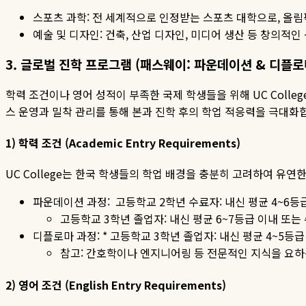
스포츠 과학
:
전 세계적으로 인정받는 스포츠 대학으로
,
올림
예술 및 디자인
:
건축
,
산업 디자인
,
미디어 생산 등 창의적인
3.
글로벌
진학
프로그램
(
패스웨이
:
파운데이션
&
디플로
학력 조건이나 영어 성적이 부족한 국제 학생들을 위해
UC Colleg
스 운영과 밀착 관리를 통해 본과 진학 후의 학업 적응력을 극대화
1)
학력
조건
(Academic Entry Requirements)
UC College
는 한국 학생들의 학업 배경을 충분히 고려하여 유연
파운데이션 과정
:
고등학교
2
학년 수료자
:
내신 평균
4~6
등
고등학교
3
학년 졸업자
:
내신 평균
6~7
등급 이내 또는
디플로마 과정
: *
고등학교
3
학년 졸업자
:
내신 평균
4~5
등급
참고
:
간호학이나 엔지니어링 등 전문적인 지식을 요하
2)
영어
조건
(English Entry Requirements)