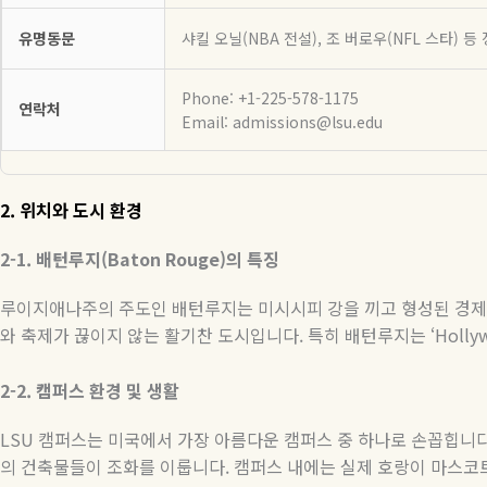
유명동문
샤킬 오닐(NBA 전설), 조 버로우(NFL 스타) 
Phone: +1-225-578-1175
연락처
Email: admissions@lsu.edu
2.
위치와
도시
환경
2-1.
배턴루지
(Baton Rouge)
의
특징
루이지애나주의 주도인 배턴루지는 미시시피 강을 끼고 형성된 경
와 축제가 끊이지 않는 활기찬 도시입니다
.
특히 배턴루지는
‘Holly
2-2.
캠퍼스
환경
및
생활
LSU
캠퍼스는 미국에서 가장 아름다운 캠퍼스 중 하나로 손꼽힙니
의 건축물들이 조화를 이룹니다
.
캠퍼스 내에는 실제 호랑이 마스코