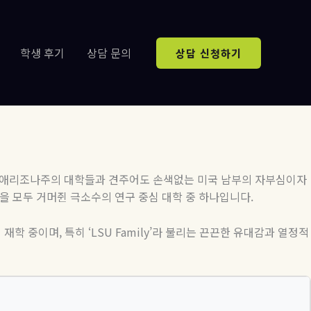
학생 후기
상담 문의
상담 신청하기
애리조나주의
대학들과
견주어도
손색없는
미국
남부의
자부심이자
을
모두
거머쥔
극소수의
연구
중심
대학
중
하나입니다
.
이 재학 중이며
,
특히
‘LSU Family’
라 불리는 끈끈한 유대감과 열정적