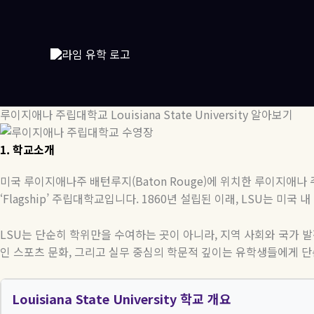
콘
텐
츠
로
건
너
뛰
루이지애나 주립대학교 Louisiana State University 알아보기
기
1.
학교소개
미국
루이지애나주
배턴루지
(Baton Rouge)
에
위치한
루이지애나
‘Flagship’
주립대학교입니다
. 1860
년
설립된
이래
, LSU
는
미국
내
LSU
는 단순히 학위만을 수여하는 곳이 아니라
,
지역 사회와 국가 
인 스포츠 문화
,
그리고 실무 중심의 학문적 깊이는 유학생들에게 단
Louisiana State University 학교 개요