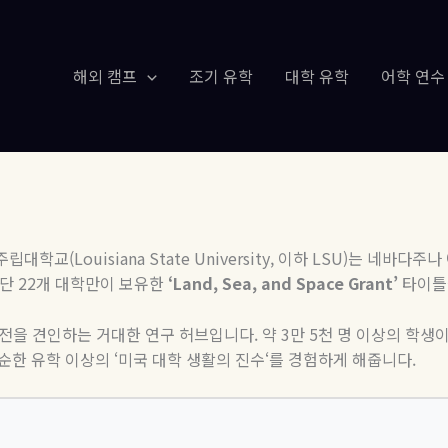
해외 캠프
조기 유학
대학 유학
어학 연수
주립대학교
(Louisiana State University,
이하
LSU)
는
네바다주나
단
22
개
대학만이
보유한
‘Land, Sea, and Space Grant’
타이틀
발전을 견인하는 거대한 연구 허브입니다
.
약
3
만
5
천 명 이상의 학생
순한 유학 이상의
‘
미국 대학 생활의 진수
‘
를 경험하게 해줍니다
.