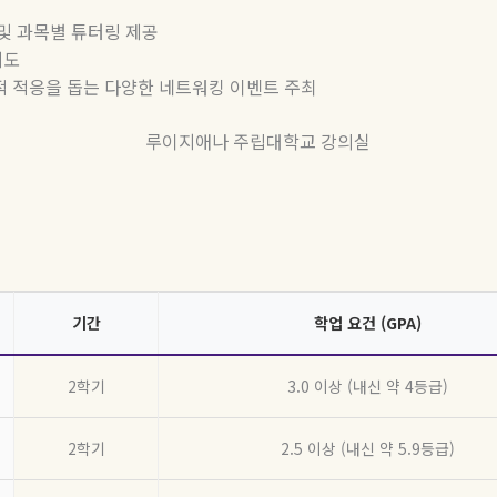
및
과목별
튜터링
제공
지도
적
적응을
돕는
다양한
네트워킹
이벤트
주최
기간
학업 요건 (GPA)
2학기
3.0 이상 (내신 약 4등급)
2학기
2.5 이상 (내신 약 5.9등급)