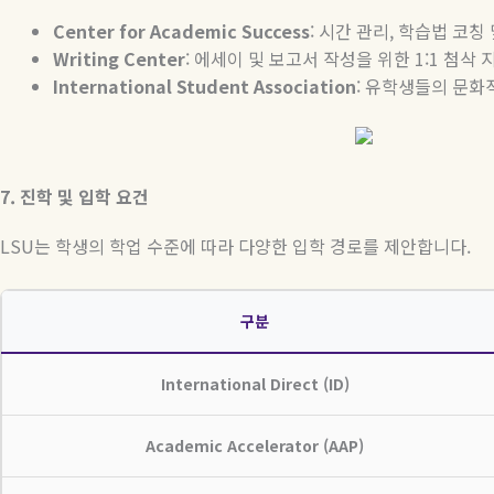
Center for Academic Success
:
시간
관리
,
학습법
코칭
Writing Center
:
에세이
및
보고서
작성을
위한
1:1
첨삭
International Student Association
:
유학생들의
문화
7.
진학
및
입학
요건
LSU
는 학생의 학업 수준에 따라 다양한 입학 경로를 제안합니다
.
구분
International Direct (ID)
Academic Accelerator (AAP)