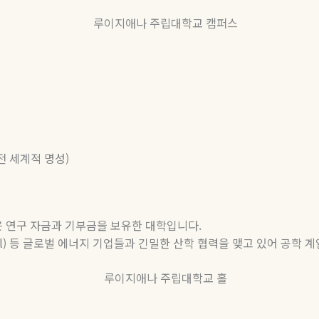
전
세계적
명성
)
은
연구
자금과
기부금을
보유한
대학입니다
.
l)
등
글로벌
에너지
기업들과
긴밀한
산학
협력을
맺고
있어
공학
계