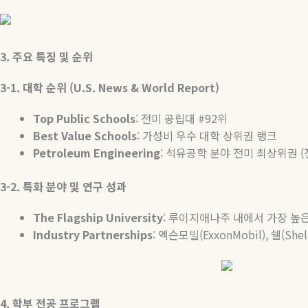
3.
주요
특징
및
순위
3-1.
대학
순위
(U.S. News & World Report)
Top Public Schools
:
전미
공립대
#92
위
Best Value Schools
:
가성비
우수
대학
상위권
랭크
Petroleum Engineering
:
석유공학
분야
전미
최상위권
(
3-2.
특화
분야
및
연구
성과
The Flagship University
:
루이지애나주
내에서
가장
높
Industry Partnerships
:
엑슨모빌
(ExxonMobil),
쉘
(Shel
4.
학부
전공
프로그램