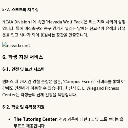
5-2.
스포츠의
자부심
NCAA Division I
에 속한
‘Nevada Wolf Pack’
은 리노 지역 사회의 상징
입니다
.
특히 미식축구와 농구 경기가 열리는 날에는 전교생이 은색과 남색
옷을 입고 하나가 되어 응원하는 장관을 연출합니다
.
6.
학생
지원
서비스
6-1.
안전
및
보건
시스템
캠퍼스
내
24
시간
경찰
순찰은
물론
, ‘Campus Escort’
서비스를
통해
야
간에도
안전하게
이동할
수
있습니다
.
최신식
E. L. Wiegand Fitness
Center
는
학생들의
신체
건강을
책임집니다
.
6-2.
학술
및
유학생
지원
The Tutoring Center
:
전공
과목에
대한
1:1
및
그룹
튜터링을
무료로
제공합니다
.