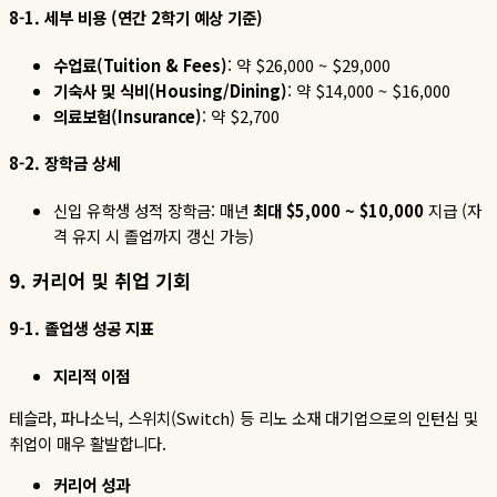
8-1.
세부
비용
(
연간
2
학기
예상
기준
)
수업료
(Tuition & Fees)
:
약
$26,000 ~ $29,000
기숙사
및
식비
(Housing/Dining)
:
약
$14,000 ~ $16,000
의료보험
(Insurance)
:
약
$2,700
8-2.
장학금
상세
신입
유학생
성적
장학금
:
매년
최대
$5,000 ~ $10,000
지급
(
자
격
유지
시
졸업까지
갱신
가능
)
9.
커리어
및
취업
기회
9-1.
졸업생
성공
지표
지리적
이점
테슬라
,
파나소닉
,
스위치
(Switch)
등 리노 소재 대기업으로의 인턴십 및
취업이 매우 활발합니다
.
커리어
성과