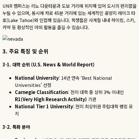
UNR
캠퍼스는 리노 다운타운과 도보 거리에 위치해 있어 도시의 편리함을
누릴 수 있으며
,
동시에 차로
45
분 거리에 있는 세계적인 휴양지 레이크 타
호
(Lake Tahoe)
와 인접해 있습니다
.
학생들은 사계절 내내 하이킹
,
스키
,
카약 등 환상적인 야외 활동을 즐길 수 있습니다
.
3.
주요
특징
및
순위
3-1.
대학
순위
(U.S. News & World Report)
National University
: 14
년
연속
‘Best National
Universities’
선정
Carnegie Classification
:
전미
대학
중
상위
3%
이내인
R1(Very High Research Activity)
기관
National Tier 1 University
:
전미
최상위권
주립대학
랭킹
유
지
3-2.
특화
분야