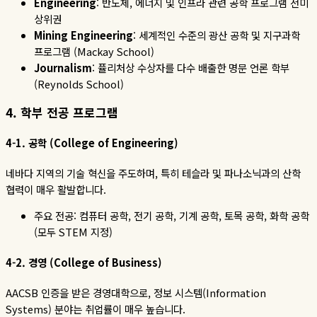
Engineering
:
반도체
,
에너지 및 인프라 관련 공학 프로그램 전미
상위권
Mining Engineering
:
세계적인
수준의
광산
공학
및
지구과학
프로그램
(Mackay School)
Journalism
:
퓰리처상
수상자를
다수
배출한
명문
언론
학부
(Reynolds School)
4.
학부
전공
프로그램
4-1.
공학
(College of Engineering)
네바다 지역의 기술 혁신을 주도하며
,
특히 테슬라 및 파나소닉과의 산학
협력이 매우 활발합니다
.
주요 전공
:
컴퓨터 공학
,
전기 공학
,
기계 공학
,
토목 공학
,
화학 공학
(
모두
STEM
지정
)
4-2.
경영
(College of Business)
AACSB
인증을
받은
경영대학으로
,
정보
시스템
(Information
Systems)
분야는
취업률이
매우
높습니다
.