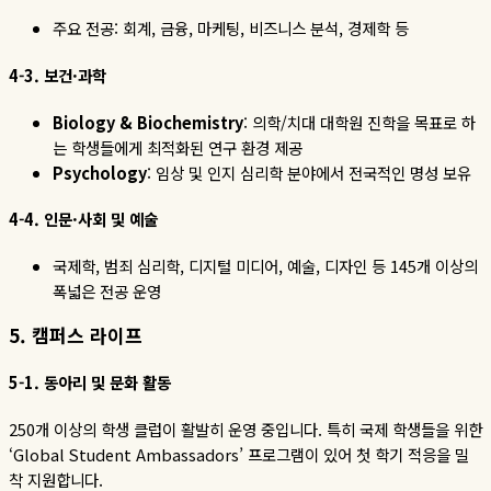
주요 전공
:
회계
,
금융
,
마케팅
,
비즈니스 분석
,
경제학 등
4-3.
보건
·
과학
Biology & Biochemistry
:
의학
/
치대
대학원
진학을
목표로
하
는
학생들에게
최적화된
연구
환경
제공
Psychology
:
임상 및 인지 심리학 분야에서 전국적인 명성 보유
4-4.
인문
·
사회
및
예술
국제학
,
범죄 심리학
,
디지털 미디어
,
예술
,
디자인 등
145
개 이상의
폭넓은 전공 운영
5.
캠퍼스
라이프
5-1.
동아리
및
문화
활동
250
개
이상의
학생
클럽이
활발히
운영
중입니다
.
특히
국제
학생들을
위한
‘Global Student Ambassadors’
프로그램이
있어
첫
학기
적응을
밀
착
지원합니다
.