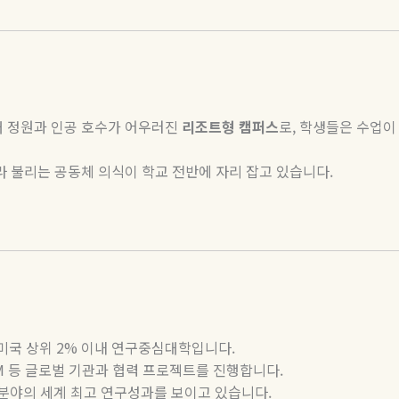
 정원과 인공 호수가 어우러진
리조트형
캠퍼스
로
,
학생들은 수업이
라 불리는 공동체 의식이 학교 전반에 자리 잡고 있습니다
.
미국
상위
2%
이내
연구중심대학입니다
.
M
등
글로벌
기관과
협력
프로젝트를
진행합니다
.
분야의
세계
최고
연구성과를
보이고
있습니다
.