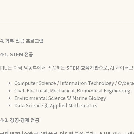
4.
학부
전공
프로그램
4-1. STEM
전공
FIU
는 미국 남동부에서 손꼽히는
STEM
교육기관
으로
, AI·
사이버보
Computer Science / Information Technology / Cybers
Civil, Electrical, Mechanical, Biomedical Engineering
Environmental Science
및
Marine Biology
Data Science
및
Applied Mathematics
4-2.
경영
·
경제
전공
국제
비즈니스와
글로벌
물류
,
데이터
분석
분야
는
FIU
의 핵심 브