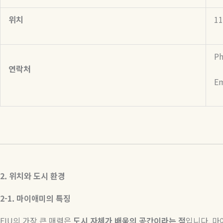
위치
11
Ph
연락처
Em
2.
위치와
도시
환경
2-1.
마이애미의
특징
FIU
의 가장 큰 매력은
도시
자체가
배움의
공간이라는
점
입니다
.
마