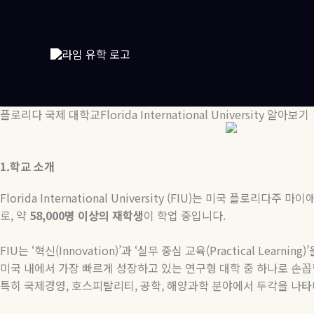
콘
텐
츠
로
건
너
뛰
플로리다 국제 대학교Florida International University 알아보기
기
1.
학교
소개
Florida International University (FIU)
는 미국 플로리다주 마이
로
,
약
58,000
명
이상의
재학생
이 학업 중입니다
.
FIU
는
‘
혁신
(Innovation)’
과
‘
실무
중심
교육
(Practical Learning)’
미국
내에서
가장
빠르게
성장하고
있는
연구형
대학
중
하나로
손꼽
특히
국제경영
,
호스피탈리티
,
공학
,
해양과학
분야에서
두각을
나타