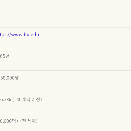
tps://www.fiu.edu
65
년
58,000
명
6.3% (140
개국
이상
)
0,000
명
+ (
전
세계
)