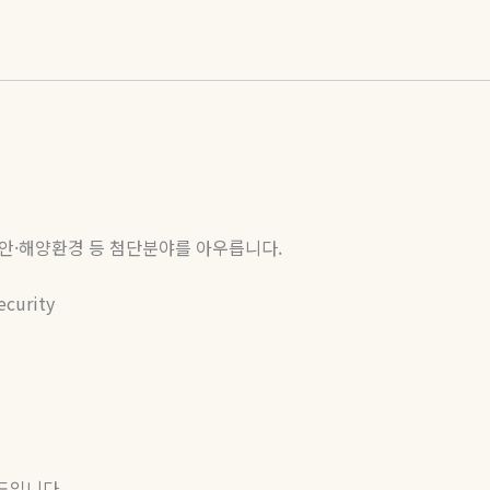
안
·
해양환경 등 첨단분야를 아우릅니다
.
ecurity
랜드입니다
.