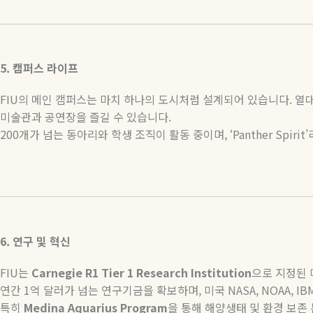
5.
캠퍼스
라이프
FIU
의 메인 캠퍼스는 마치 하나의 도시처럼 설계되어 있습니다
.
열대
미술관과 공연장을 즐길 수 있습니다
.
200
개가 넘는 동아리와 학생 조직이 활동 중이며
, ‘Panther Spirit’
6.
연구
및
혁신
FIU
는
Carnegie R1 Tier 1 Research Institution
으로
지정된
연간
1
억
달러가
넘는
연구기금을
확보하며
,
미국
NASA, NOAA, IB
특히
Medina Aquarius Program
을
통해
해양생태
및
환경
보존