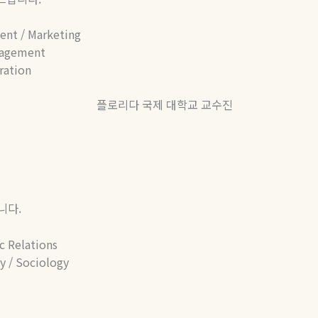
ment / Marketing
anagement
ration
습니다
.
c Relations
gy / Sociology