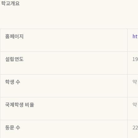
학교개요
홈페이지
ht
설립연도
19
학생
수
약
국제학생
비율
약
동문
수
22