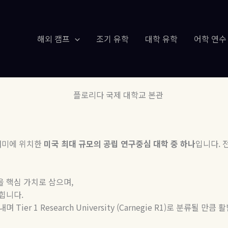
해외 캠프
조기 유학
대학 유학
어학 연수
애미에 위치한
미국
최대
규모의
공립
연구중심
대학
중
하나
입니다
.
을
핵심
가치로
삼으며
,
힙니다
.
내며
Tier 1 Research University (Carnegie R1)
로
분류될
만큼
활