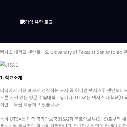
콘
텐
츠
로
건
너
뛰
텍사스 대학교 샌안토니오 University of Texas at San Antoni
기
1.
학교소개
미국에서 가장 빠르게 성장하는 도시 중 하나인 텍사스주 샌안토니
오른 저력 있는 명문 주립대학교입니다
. UTSA
는 텍사스 대학교
(Uni
적인 교육을 제공하고 있습니다
.
특히
UTSA
는 미국 국가안보국
(NSA)
과 국토안보부
(DHS)
로부터 세
불허하는 독보적인 위상을 자랑합니다
.
약
3
만
4
천 명의 학생이 재