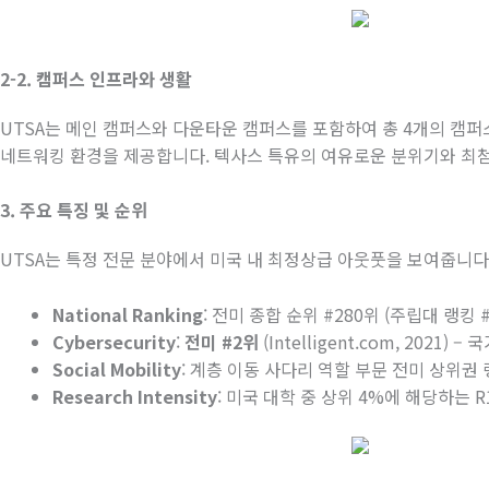
2-2.
캠퍼스
인프라와
생활
UTSA
는 메인 캠퍼스와 다운타운 캠퍼스를 포함하여 총
4
개의 캠퍼
네트워킹 환경을 제공합니다
.
텍사스 특유의 여유로운 분위기와 최
3.
주요
특징
및
순위
UTSA
는 특정 전문 분야에서 미국 내 최정상급 아웃풋을 보여줍니다
National Ranking
:
전미
종합
순위
#280
위
(
주립대
랭킹
#
Cybersecurity
:
전미
#2
위
(Intelligent.com, 2021) –
국
Social Mobility
:
계층
이동
사다리
역할
부문
전미
상위권
Research Intensity
:
미국
대학
중
상위
4%
에
해당하는
R