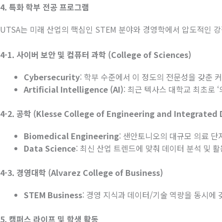
4.
특화
학부
전공
프로그램
UTSA
는 미래 산업의 핵심인
STEM
분야와 경영학에서 압도적인 
4-1.
사이버
보안
및
컴퓨터
과학
(College of Sciences)
Cybersecurity
:
학부 수준에서 이 정도의 전문성을 갖춘 
Artificial Intelligence (AI)
:
최근
텍사스
대학교
최초로
‘
4-2.
공학
(Klesse College of Engineering and Integrated 
Biomedical Engineering
:
샌안토니오의
대규모
의료
단
Data Science
:
최신 산업 트렌드에 맞춰 데이터 분석 및 
4-3.
경영대학
(Alvarez College of Business)
STEM Business
:
경영 지식과 데이터
/
기술 역량을 동시에 
5.
캠퍼스
라이프
및
학생
활동