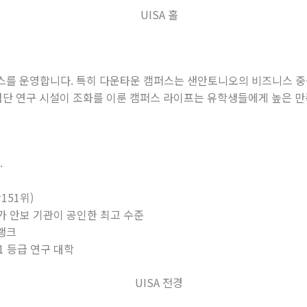
스를 운영합니다
.
특히 다운타운 캠퍼스는 샌안토니오의 비즈니스 중
첨단 연구 시설이 조화를 이룬 캠퍼스 라이프는 유학생들에게 높은 
.
151
위
)
가
안보
기관이
공인한
최고
수준
랭크
1
등급
연구
대학