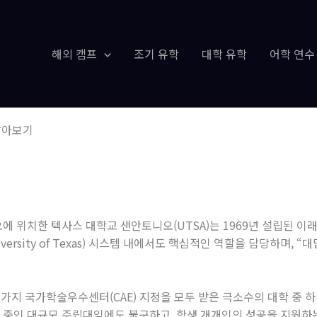
해외 캠프
조기 유학
대학 유학
어학 연수
o 알아보기
오에 위치한 텍사스 대학교 샌안토니오
(UTSA)
는
1969
년 설립된 이
versity of Texas)
시스템 내에서도 핵심적인 역할을 담당하며
, “
대
 가지 국가학술우수센터
(CAE)
지정을 모두 받은 극소수의 대학 중 
학 중인 대규모 주립대임에도 불구하고
,
학생 개개인의 성공을 지원하