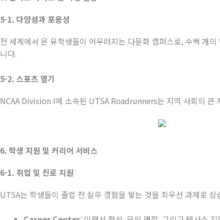
5-1.
다양성과
포용성
전 세계에서 온 유학생들이 어우러지는 다문화 캠퍼스로
,
수백 개의
니다
.
5-2.
스포츠
열기
NCAA Division I
에 소속된
UTSA Roadrunners
는 지역 사회의 큰
6.
학생
지원
및
커리어
서비스
6-1.
취업
및
진로
지원
UTSA
는 학생들이 졸업 전 실무 경험을 쌓는 것을 최우선 과제로 
Career Center
:
이력서 첨삭
,
모의 면접
,
그리고 텍사스 지