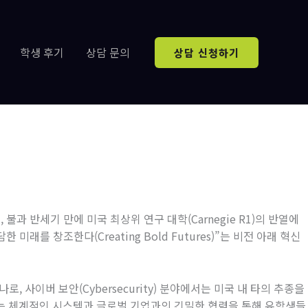
학생 후기
상담 문의
상담 신청하기
래
,
불과 반세기 만에 미국 최상위 연구 대학
(Carnegie R1)
의 반열에
담한 미래를 창조한다
(Creating Bold Futures)”
는 비전 아래 혁신
하나로
,
사이버 보안
(Cybersecurity)
분야에서는 미국 내 타의 추종을
는 체계적인 시스템과 글로벌 기업과의 긴밀한 협력을 통해 유학생들