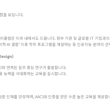
강점을 보입니다
.
커리큘럼은 미국 내에서도 드뭅니다
.
정부 기관 및 글로벌
IT
기업과의
의학
·AI
결합
‘
이중
학위
프로그램을
개설하는
등
인공지능
분야의
선
Design)
지와
연계된
실무
중심
연구가
활발합니다
.
활용 능력을 극대화하는 교육을 실시합니다
.
갖춘 인재를 양성하며
, AACSB
인증을 받은 수준 높은 교육을 제공합