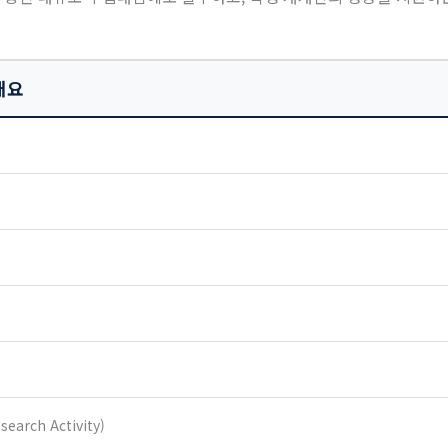
 개요
arch Activity)