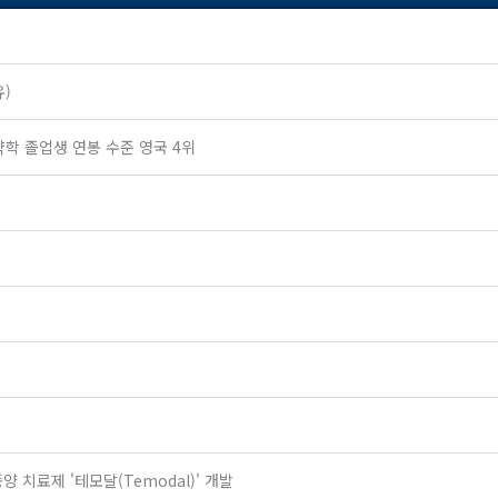
유)
), 약학 졸업생 연봉 수준 영국 4위
 치료제 '테모달(Temodal)' 개발