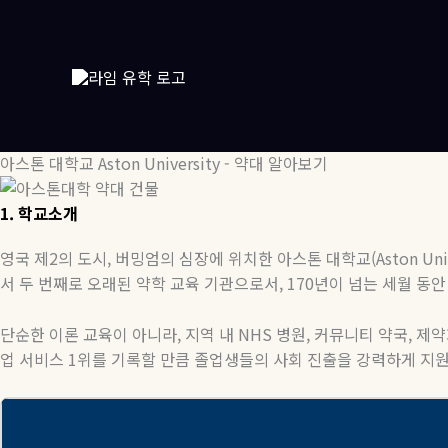
콘
텐
츠
로
건
너
뛰
아스톤 대학교 Aston University - 약대 알아보기
기
1.
학교소개
영국 제2의 도시, 버밍엄의 심장에 위치한 아스톤 대학교(Aston Un
서 두 번째로 오래된 약학 교육 기관으로서, 170년이 넘는 세월 동
단순한 이론 교육이 아니라, 지역 내 NHS 병원, 커뮤니티 약국, 
업 서비스 1위를 기록할 만큼 졸업생들의 사회 진출을 강력하게 지