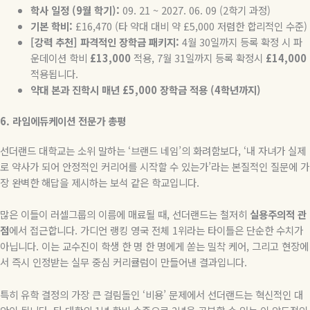
학사 일정 (9월 학기):
09. 21 ~ 2027. 06. 09 (2학기 과정)
기본 학비:
£16,470 (타 약대 대비 약 £5,000 저렴한 합리적인 수준)
[
강력 추천] 파격적인 장학금 패키지:
4월 30일까지 등록 확정 시 파
운데이션 학비
£13,000
적용, 7월 31일까지 등록 확정시
£14,000
적용됩니다.
약대 본과 진학시 매년 £5,000 장학금 적용 (4학년까지)
6. 라임에듀케이션 전문가 총평
선더랜드 대학교는 소위 말하는 ‘브랜드 네임’의 화려함보다, ‘내 자녀가 실제
로 약사가 되어 안정적인 커리어를 시작할 수 있는가’라는 본질적인 질문에 가
장 완벽한 해답을 제시하는 보석 같은 학교입니다.
많은 이들이 러셀그룹의 이름에 매료될 때, 선더랜드는 철저히
실용주의적 관
점
에서 접근합니다. 가디언 랭킹 영국 전체 1위라는 타이틀은 단순한 수치가
아닙니다. 이는 교수진이 학생 한 명 한 명에게 쏟는 밀착 케어, 그리고 현장에
서 즉시 인정받는 실무 중심 커리큘럼이 만들어낸 결과입니다.
특히 유학 결정의 가장 큰 걸림돌인 ‘비용’ 문제에서 선더랜드는 혁신적인 대