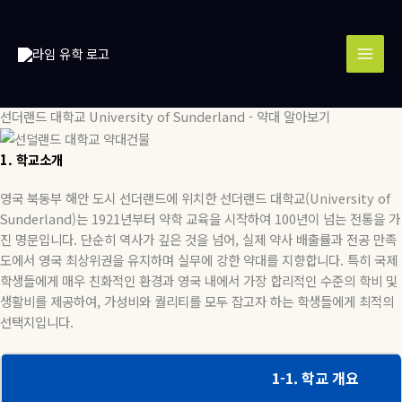
콘
MAI
텐
MEN
츠
로
건
너
선더랜드 대학교 University of Sunderland - 약대 알아보기
뛰
기
1.
학교소개
영국 북동부 해안 도시 선더랜드에 위치한 선더랜드 대학교(University of
Sunderland)는 1921년부터 약학 교육을 시작하여 100년이 넘는 전통을 가
진 명문입니다. 단순히 역사가 깊은 것을 넘어, 실제 약사 배출률과 전공 만족
도에서 영국 최상위권을 유지하며 실무에 강한 약대를 지향합니다. 특히 국제
학생들에게 매우 친화적인 환경과 영국 내에서 가장 합리적인 수준의 학비 및
생활비를 제공하여, 가성비와 퀄리티를 모두 잡고자 하는 학생들에게 최적의
선택지입니다.
1-1. 학교 개요