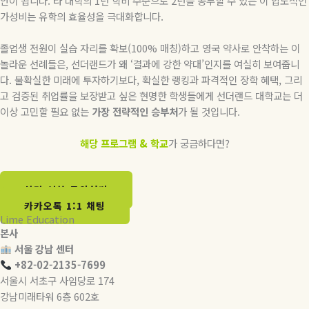
안이 됩니다. 타 대학의 1년 학비 수준으로 2년을 공부할 수 있는 이 압도적인
가성비는 유학의 효율성을 극대화합니다.
졸업생 전원이 실습 자리를 확보(100% 매칭)하고 영국 약사로 안착하는 이
놀라운 선례들은, 선더랜드가 왜 ‘결과에 강한 약대’인지를 여실히 보여줍니
다. 불확실한 미래에 투자하기보다, 확실한 랭킹과 파격적인 장학 혜택, 그리
고 검증된 취업률을 보장받고 싶은 현명한 학생들에게 선더랜드 대학교는 더
이상 고민할 필요 없는
가장 전략적인 승부처
가 될 것입니다.
해당 프로그램 & 학교
가 궁금하다면?
상담 신청 문의하기​
카카오톡 1:1 채팅
Lime Education
본사
서울 강남 센터
+82-02-2135-7699
서울시 서초구 사임당로 174
강남미래타워 6층 602호