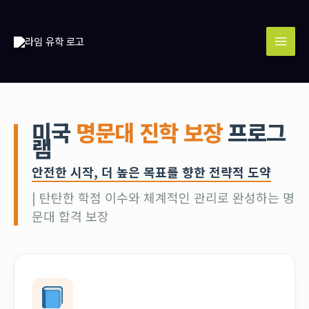
콘
MAI
텐
MEN
츠
로
건
너
뛰
기
미국
명문대 진학 보장
프로그
램
안전한 시작, 더 높은 목표를 향한 전략적 도약
| 탄탄한 학점 이수와 체계적인 관리로 완성하는 명
문대 합격 보장