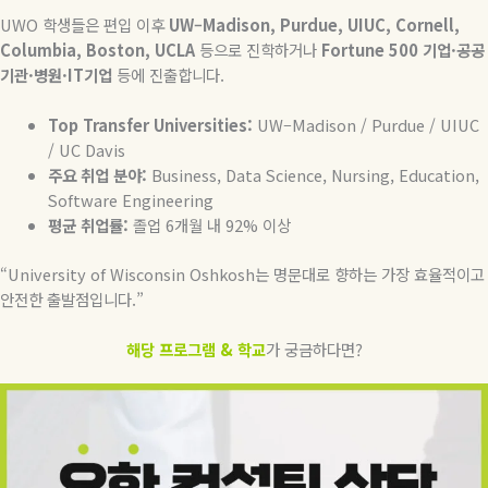
UWO
학생들은
편입
이후
UW–Madison, Purdue, UIUC, Cornell,
Columbia, Boston, UCLA
등으로
진학하거나
Fortune 500
기업
·
공공
기관
·
병원
·IT
기업
등에
진출합니다
.
Top Transfer Universities:
UW–Madison / Purdue / UIUC
/ UC Davis
주요
취업
분야
:
Business, Data Science, Nursing, Education,
Software Engineering
평균
취업률
:
졸업
6
개월 내
92%
이상
“University of Wisconsin Oshkosh
는
명문대로
향하는
가장
효율적이고
안전한
출발점입니다
.”
해당 프로그램 & 학교
가 궁금하다면?