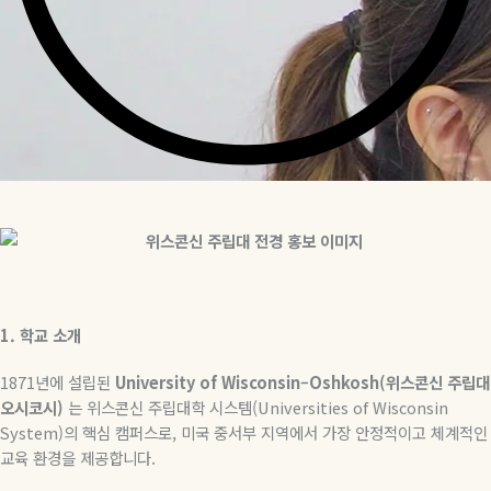
1. 학교
소개
1871
년에
설립된
University of Wisconsin–Oshkosh(
위스콘신
주립대
오시코시
)
는
위스콘신
주립대학
시스템
(Universities of Wisconsin
System)
의
핵심
캠퍼스로
,
미국
중서부
지역에서
가장
안정적이고
체계적인
교육
환경을
제공합니다
.