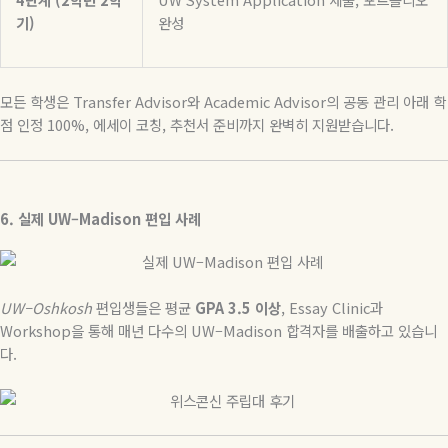
기
)
완성
모든
학생은
Transfer Advisor
와
Academic Advisor
의
공동
관리
아래
학
점
인정
100%,
에세이
코칭
,
추천서
준비까지
완벽히
지원받습니다
.
6.
실제
UW–Madison
편입
사례
UW–Oshkosh
편입생들은
평균
GPA 3.5
이상
, Essay Clinic
과
Workshop
을
통해
매년
다수의
UW–Madison
합격자를
배출하고
있습니
다
.