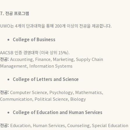
7.
전공
프로그램
UWO
는
4
개의 단과대학을 통해
200
개 이상의 전공을 제공합니다
.
College of Business
AACSB
인증
경영대학
(
미국
상위
15%).
전공
:
Accounting, Finance, Marketing, Supply Chain
Management, Information Systems
College of Letters and Science
전공
:
Computer Science, Psychology, Mathematics,
Communication, Political Science, Biology
College of Education and Human Services
전공
:
Education, Human Services, Counseling, Special Education