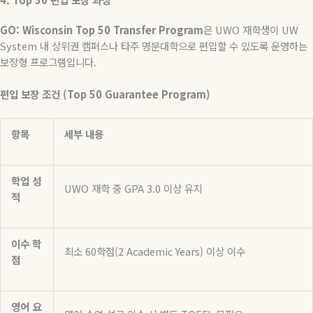
GO: Wisconsin Top 50 Transfer Program
은
UWO
재학생이
UW
System
내
상위권
캠퍼스나
타주
명문대학으로
편입할
수
있도록
운영하는
보장형
프로그램입니다
.
편입
보장
조건
(Top 50 Guarantee Program)
항목
세부
내용
학업
성
UWO
재학
중
GPA 3.0
이상
유지
적
이수
학
최소
60
학점
(2 Academic Years)
이상
이수
점
영어
요