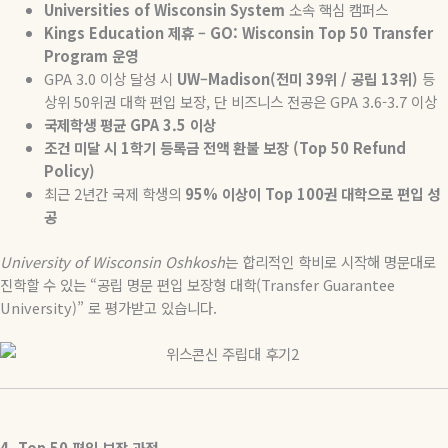
Universities of Wisconsin System
소속
핵심
캠퍼스
Kings Education
제휴
– GO: Wisconsin Top 50 Transfer
Program
운영
GPA 3.0
이상
달성
시
UW–Madison(
전미
39
위
/
공립
13
위
)
등
상위
50
위권
대학
편입
보장
,
단
비즈니스
전공은
GPA 3.6-3.7
이상
국제학생
평균
GPA 3.5
이상
조건
미달
시
1
학기
등록금
전액
환불
보장
(Top 50 Refund
Policy)
최근
2
년간 국제 학생의
95%
이상이
Top 100
권
대학으로
편입
성
공
University of Wisconsin Oshkosh
는
합리적인
학비로
시작해
명문대로
진학할
수
있는
“
공립
명문
편입
보장형
대학
(Transfer Guarantee
University)”
로
평가받고
있습니다
.
4. Top 50
편입
보장
과정