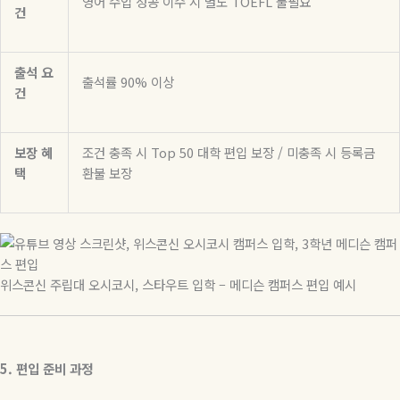
영어 수업 성공 이수 시 별도
TOEFL
불필요
건
출석
요
출석률
90%
이상
건
보장
혜
조건 충족 시
Top 50
대학 편입 보장
/
미충족 시 등록금
택
환불 보장
위스콘신 주립대 오시코시, 스타우트 입학 – 메디슨 캠퍼스 편입 예시
5.
편입
준비
과정