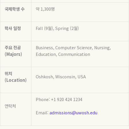
국제학생
수
약
1,300
명
학사
일정
Fall (9
월
), Spring (2
월
)
주요
전공
Business, Computer Science, Nursing,
(Majors)
Education, Communication
위치
Oshkosh, Wisconsin, USA
(Location)
Phone: +1 920 424 1234
연락처
Email:
admissions@uwosh.edu