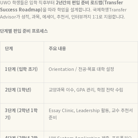
UWO
학생들은
입학
직후부터
2
년간의
편입
준비
로드맵
(Transfer
Success Roadmap)
을
따라
학업을
설계합니다
.
국제학생
Transfer
Advisor
가
성적
,
과목
,
에세이
,
추천서
,
인터뷰까지
1:1
로
지원합니다
.
단계별
편입
준비
프로세스
단계
주요
내용
1
단계
(
입학
초기
)
Orientation /
전공
·
목표
대학
설정
2
단계
(1
학년
)
교양과목 이수
, GPA
관리
,
학점 전략 수립
3
단계
(2
학년
1
학
Essay Clinic, Leadership
활동
,
교수
추천서
기
)
준비
4
단계
(2
학년
2
학
UW System Application
제출
,
포트폴리오