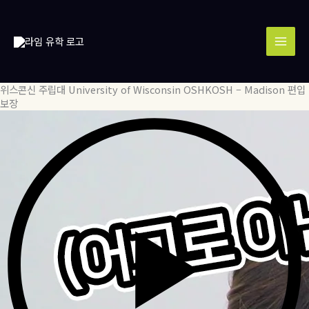
콘
MAI
텐
MEN
츠
로
건
너
위스콘신 주립대 University of Wisconsin OSHKOSH – Madison 편입
뛰
보장
기