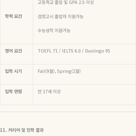
고등학교
졸업
및
GPA 2.5
이상
학력
요건
검정고시 졸업자 지원가능
수능성적 지원가능
영어
요건
TOEFL 71 / IELTS 6.0 / Duolingo 95
입학
시기
Fall(9
월
), Spring(2
월
)
입학
연령
만
17
세
이상
11.
커리어
및
진학
결과