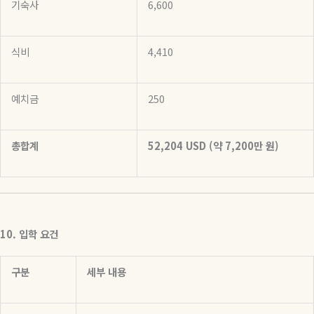
기숙사
6,600
식비
4,410
예치금
250
총합계
52,204 USD (
약
7,200
만
원
)
10.
입학
요건
구분
세부
내용