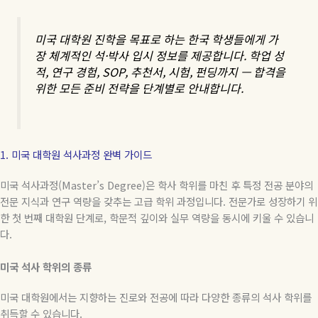
미국 대학원 진학을 목표로 하는 한국 학생들에게 가
장 체계적인 석
·
박사 입시 정보를 제공합니다
.
학업 성
적
,
연구 경험
, SOP,
추천서
,
시험
,
펀딩까지
—
합격을
위한 모든 준비 전략을 단계별로 안내합니다
.
1. 미국 대학원 석사과정 완벽 가이드
미국 석사과정
(Master’s Degree)
은 학사 학위를 마친 후 특정 전공 분야의
전문 지식과 연구 역량을 갖추는 고급 학위 과정입니다
.
전문가로 성장하기 위
한 첫 번째 대학원 단계로
,
학문적 깊이와 실무 역량을 동시에 키울 수 있습니
다
.
미국
석사
학위의
종류
미국 대학원에서는 지향하는 진로와 전공에 따라 다양한 종류의 석사 학위를
취득할 수 있습니다
.