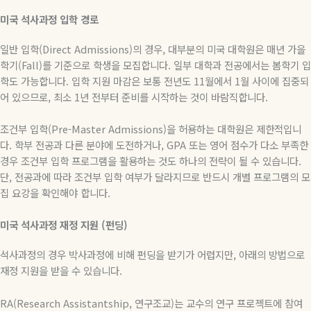
미국
석사과정
입학
경로
일반 입학
(Direct Admissions)
의 경우
,
대부분의 미국 대학원은 매년 가을
학기
(Fall)
를 기준으로 학생을 모집합니다
.
일부 대학과 전공에서는 봄학기 입
학도 가능합니다
.
입학 지원 마감은 보통 전년도
11
월에서
1
월 사이에 집중되
어 있으므로
,
최소
1
년 전부터 준비를 시작하는 것이 바람직합니다
.
조건부 입학
(Pre-Master Admissions)
을 허용하는 대학원은 제한적입니
다
.
학부 전공과 다른 분야에 도전하거나
, GPA
또는 영어 점수가 다소 부족한
경우 조건부 입학 프로그램을 활용하는 것도 하나의 전략이 될 수 있습니다
.
단
,
전공과에 따라 조건부 입학 여부가 달라지므로 반드시 개별 프로그램의 모
집 요강을 확인해야 합니다
.
미국
석사과정
재정
지원
(
펀딩
)
석사과정의 경우 박사과정에 비해 펀딩을 받기가 어렵지만
,
아래의 방법으로
재정 지원을 받을 수 있습니다
.
RA(Research Assistantship,
연구조교
)
는
교수의
연구
프로젝트에
참여