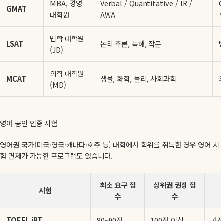
MBA, 경영
Verbal / Quantitative / IR /
GMAT
대학원
AWA
법학 대학원
LSAT
논리 추론, 독해, 작문
(JD)
의학 대학원
MCAT
생물, 화학, 물리, 사회과학
(MD)
영어 공인 인증 시험
영어권 국가(미국·영국·캐나다·호주 등) 대학에서 학위를 취득한 경우 영어 시
험 면제가 가능한 프로그램도 있습니다.
최소 요구 점
상위권 권장 점
시험
수
수
TOEFL iBT
80~90점
100점 이상
가