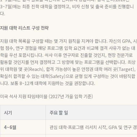
3~7
월
)
에는 최종 진학 대학을 결정하고
,
비자 신청 및 출국 준비를 진행합니
다
.
지원
대학
리스트
구성
전략
지원 대학 목록을 구성할 때는 몇 가지 원칙을 지켜야 합니다
.
자신의
GPA,
시
험 점수
,
연구 경험을 해당 프로그램 입학 요건과 비교해 결격 사유가 없는 대
학을 우선 포함시킵니다
.
석사 이후 연구자로 진출할 것인지
,
현장 전문가로
활동할 것인지를 먼저 결정하고 그 방향에 맞는 프로그램을 선택합니다
.
최상
위 대학원 몇 곳
(Reach),
합격 가능성이 높은 안정권 대학 여러 곳
(Target),
확실히 합격할 수 있는 대학
(Safety)
으로 균형 있게 구성하는 것이 바람직합
니다
.
보통
8~12
개 대학에 지원하는 것을 권장합니다
.
미국 석사 지원 타임테이블 (2027년 가을 입학 기준)
시기
주요 할 일
4~6월
관심 대학·프로그램 리서치 시작, GPA 및 연구 