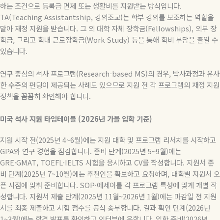
하는
조건으로
등록금
면제
또는
생활비를
지원받는
방식입니다
.
TA(Teaching Assistantship,
강의조교
)
는
학부
강의를
보조하는
역할을
맡아
재정
지원을
받습니다
.
그
외
대학
자체
장학금
(Fellowships),
외부
장
학금
,
그리고
학내
근로장학금
(Work-Study)
등을
통해
학비
부담을
줄일
수
있습니다
.
연구 중심의 석사 프로그램
(Research-based MS)
의 경우
,
박사과정과 유사
한 수준의 펀딩이 제공되는 사례도 있으므로 지원 전 각 프로그램의 재정 지원
정책을 꼼꼼히 확인해야 합니다
.
미국
석사
지원
타임테이블
(2026
년
가을
입학
기준
)
지원 시작 전
(2025
년
4~6
월
)
에는 지원 대학 및 프로그램 리서치를 시작하고
GPA
와 연구 경험을 점검합니다
.
준비 단계
(2025
년
5~9
월
)
에는
GRE·GMAT, TOEFL·IELTS
시험을 응시하고
CV
를 작성합니다
.
지원서 준
비 단계
(2025
년
7~10
월
)
에는 추천인을 확보하고 요청하며
,
대학별 지원서 오
픈 시점에 맞춰 준비합니다
. SOP·
에세이를 각 프로그램 특성에 맞게 개별 작
성합니다
.
지원서 제출 단계
(2025
년
11
월
~2026
년
1
월
)
에는 마감일 전 지원
서를 최종 제출하고 시험 점수를 공식 송부합니다
.
결과 확인 단계
(2026
년
1~3
월
)
에는 합격 발표를 확인하고 인터뷰에 응합니다
.
입학 준비
(2026
년