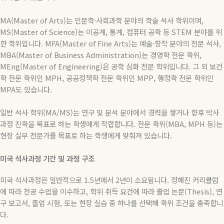
MA(Master of Arts)
는
인문학
·
사회과학
분야의
학술
석사
학위이며
,
MS(Master of Science)
는
이공계
,
통계
,
컴퓨터
공학
등
STEM
분야를
위
한
학위입니다
. MFA(Master of Fine Arts)
는
예술
·
창작
분야의
전문
석사
,
MBA(Master of Business Administration)
는
경영학
전문
학위
,
MEng(Master of Engineering)
은
공학
심화
전문
학위입니다
.
그
외
보건
학
전문
학위인
MPH,
공공정책학
전문
학위인
MPP,
행정학
전문
학위인
MPA
도
있습니다
.
일반 석사 학위
(MA/MS)
는 연구 및 분석 분야에서 경력을 쌓거나 향후 박사
과정 진학을 목표로 하는 학생에게 적합합니다
.
전문 학위
(MBA, MPH
등
)
는
현장 실무 전문가를 목표로 하는 학생에게 맞춰져 있습니다
.
미국
석사과정
기간
및
과정
구조
미국 석사과정은 일반적으로
1.5
년에서
2
년이 소요됩니다
.
정해진 커리큘럼
에 따라 전공 수업을 이수하고
,
학위 취득 요건에 따라 졸업 논문
(Thesis),
연
구 보고서
,
졸업 시험
,
또는 현장 실습 중 하나를 선택해 학위 조건을 충족합니
다
.