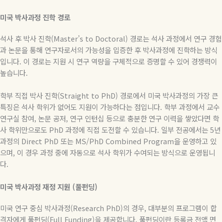
미국
박사과정
진학
경로
석사 후 박사 진학
(Master’s to Doctoral)
경로는 석사 과정에서 연구 경험
과 논문을 통해 연구자로서의 가능성을 입증한 후 박사과정에 진학하는 방식
입니다
.
이 경로는 지원 시 연구 역량을 구체적으로 증명할 수 있어 경쟁력이
높습니다
.
학부 직접 박사 진학
(Straight to PhD)
경로에서 미국 박사과정의 가장 큰
특징은 석사 학위가 없어도 지원이 가능하다는 점입니다
.
학부 과정에서 교수
연구실 참여
,
논문 공저
,
연구 인턴십 등으로 충분한 연구 이력을 쌓았다면 학
사 학위만으로도
PhD
과정에 직접 도전할 수 있습니다
.
일부 전공에서는
5
년
과정의
Direct PhD
또는
MS/PhD Combined Program
을 운영하고 있
으며
,
이 경우 과정 중에 자동으로 석사 학위가 수여되는 방식으로 운영됩니
다
.
미국
박사과정
재정
지원
(
풀펀딩
)
미국
연구
중심
박사과정
(Research PhD)
의
경우
,
대부분의
프로그램이
합
격자에게
풀펀딩
(Full Funding)
을
제공합니다
.
풀펀딩이란
등록금
전액
면