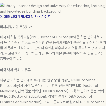
2. 미국 대학원 박사과정 완벽 가이드
박사과정이란
무엇인가
미국 대학원 박사과정
(PhD, Doctor of Philosophy)
은 학문 분야에서 가
장 높은 수준의 학위로
,
독창적인 연구 능력과 학문적 전문성을 인정받아 학위
를 취득하는 과정입니다
.
단순히 수업을 이수하고 시험을 통과하는 것이 아니
라
,
새로운 지식을 창출하고 해당 분야의 학문 발전에 기여할 수 있는 능력을
증명해야 합니다
.
미국
박사
학위의
종류
대부분의
학문
분야에서
수여되는
연구
중심
학위인
PhD(Doctor of
Philosophy)
가
가장
일반적입니다
.
의학
전문
학위인
MD(Doctor of
Medicine),
법학
전문
학위인
JD(Juris Doctor),
교육학
분야의
전문
학위
인
EdD(Doctor of Education),
경영학
분야의
DBA(Doctor of
Business Administration),
그리고
물리치료학
분야의
DPT(Doctor of