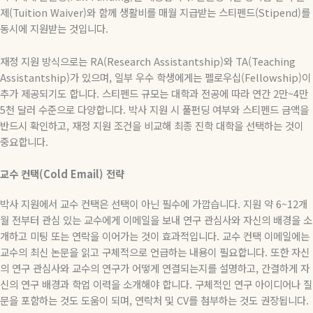
제
(Tuition Waiver)
와
함께
생활비를
매월
지급받는
스티펜드
(Stipend)
를
동시에
지원받는
것입니다
.
재정 지원 방식으로는
RA(Research Assistantship)
와
TA(Teaching
Assistantship)
가 있으며
,
일부 우수 학생에게는 펠로우십
(Fellowship)
이
추가 제공되기도 합니다
.
스티펜드 규모는 대학과 전공에 따라 연간
2
만
~4
만
5
천 달러 수준으로 다양합니다
.
박사 지원 시 풀펀딩 여부와 스티펜드 금액을
반드시 확인하고
,
재정 지원 조건을 비교해 최종 진학 대학을 선택하는 것이
중요합니다
.
교수
컨택
(Cold Email)
전략
박사 지원에서 교수 컨택은 선택이 아닌 필수에 가깝습니다
.
지원 약
6~12
개
월 전부터 관심 있는 교수에게 이메일을 보내 연구 관심사와 자신의 배경을 소
개하고 미팅 또는 연락을 이어가는 것이 효과적입니다
.
교수 컨택 이메일에는
교수의 최신 논문을 읽고 구체적으로 언급하는 내용이 필요합니다
.
또한 자신
의 연구 관심사와 교수의 연구가 어떻게 연결되는지를 설명하고
,
간결하게 자
신의 연구 배경과 학업 이력을 소개해야 합니다
.
구체적인 연구 아이디어나 질
문을 포함하는 것도 도움이 되며
,
연락처 및
CV
를 첨부하는 것도 권장됩니다
.