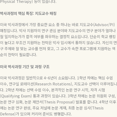
Physical Therapy)
등이
있습니다
.
박사과정의
핵심
특징
:
지도교수
매칭
미국 박사과정에서 가장 중요한 요소 중 하나는 바로 지도교수
(Advisor/PI)
매칭입니다
.
박사 지원자의 연구 관심 분야와 지도교수의 연구 분야가 얼마나
잘 일치하는가가 합격 여부를 좌우하는 결정적 요소입니다
.
단순히 학교 랭킹
이 높다고 무조건 지원하는 전략은 박사 입시에서 통하지 않습니다
.
자신의 연
구 주제와 잘 맞는 교수를 먼저 찾고
,
그 교수가 속한 프로그램에 지원하는 역
순의 전략이 필요합니다
.
미국
박사과정
기간
및
과정
구조
미국 박사과정은 일반적으로
4~6
년이 소요됩니다
. 1
학년 차에는 핵심 수업
이수
,
연구실 로테이션
(Research Rotations),
지도교수 선택이 이루어집니
다
. 2
학년 차에는 선택 수업 이수
,
본격적인 논문 연구 시작
,
자격 시험
(Qualifying Exam)
통과 과정이 있습니다
. 3
학년 차에는 논문 위원회 구성
,
논문 연구 심화
,
논문 제안서
(Thesis Proposal)
발표를 합니다
. 4
학년 이후
에는 논문 연구 완성
,
주요 저널에 논문 게재
,
최종 논문 심사
(Thesis
Defense)
가 있으며 커리어 준비도 병행합니다
.