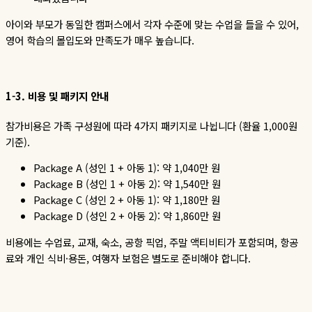
아이와 부모가 동일한 캠퍼스에서 각자 수준에 맞는 수업을 들을 수 있어
,
영어 학습의 몰입도와 만족도가 매우 높습니다
.
1-3.
비용
및
패키지
안내
참가비용은 가족 구성원에 따라
4
가지 패키지로 나뉩니다
(
환율
1,000
원
기준
).
Package A (
성인
1 +
아동
1):
약
1,040
만
원
Package B (
성인
1 +
아동
2):
약
1,540
만
원
Package C (
성인
2 +
아동
1):
약
1,180
만
원
Package D (
성인
2 +
아동
2):
약
1,860
만
원
비용에는 수업료
,
교재
,
숙소
,
공항 픽업
,
주말 액티비티가 포함되며
,
항공
료와 개인 식비
·
용돈
,
여행자 보험은 별도로 준비해야 합니다
.