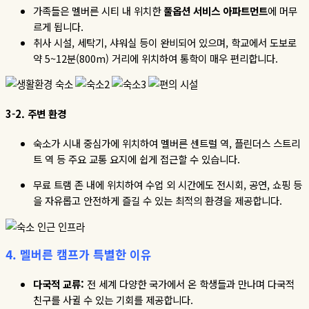
가족들은 멜버른 시티 내 위치한
풀옵션
서비스
아파트먼트
에 머무
르게 됩니다
.
취사 시설
,
세탁기
,
샤워실 등이 완비되어 있으며
,
학교에서 도보로
약
5~12
분
(800m)
거리에 위치하여 통학이 매우 편리합니다
.
3-2.
주변
환경
숙소가 시내 중심가에 위치하여 멜버른 센트럴 역
,
플린더스 스트리
트 역 등 주요 교통 요지에 쉽게 접근할 수 있습니다
.
무료 트램 존 내에 위치하여 수업 외 시간에도 전시회
,
공연
,
쇼핑 등
을 자유롭고 안전하게 즐길 수 있는 최적의 환경을 제공합니다
.
4.
멜버른
캠프가
특별한
이유
다국적
교류
:
전 세계 다양한 국가에서 온 학생들과 만나며 다국적
친구를 사귈 수 있는 기회를 제공합니다
.