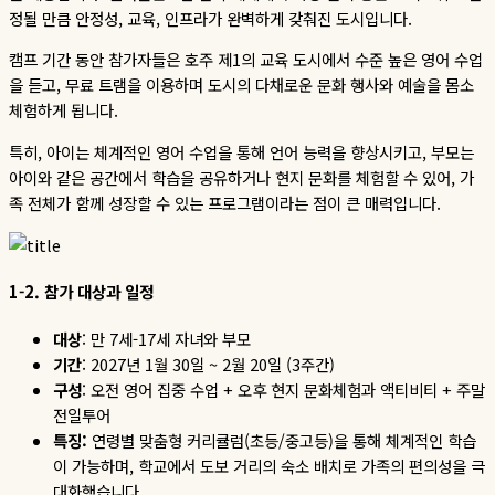
정될 만큼 안정성
,
교육
,
인프라가 완벽하게 갖춰진 도시입니다
.
캠프 기간 동안 참가자들은 호주 제
1
의 교육 도시에서 수준 높은 영어 수업
을 듣고
,
무료 트램을 이용하며 도시의 다채로운 문화 행사와 예술을 몸소
체험하게 됩니다
.
특히
,
아이는 체계적인 영어 수업을 통해 언어 능력을 향상시키고
,
부모는
아이와 같은 공간에서 학습을 공유하거나 현지 문화를 체험할 수 있어
,
가
족 전체가 함께 성장할 수 있는 프로그램이라는 점이 큰 매력입니다
.
1-2.
참가
대상과
일정
대상
:
만
7
세
-17
세 자녀와 부모
기간
: 2027
년
1
월
30
일
~ 2
월
20
일
(3
주간
)
구성
:
오전 영어 집중 수업
+
오후 현지 문화체험과 액티비티
+
주말
전일투어
특징
:
연령별 맞춤형 커리큘럼
(
초등
/
중고등
)
을 통해 체계적인 학습
이 가능하며
,
학교에서 도보 거리의 숙소 배치로 가족의 편의성을 극
대화했습니다