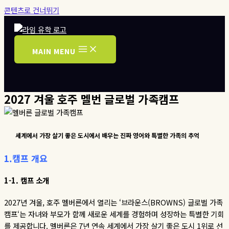
콘텐츠로 건너뛰기
MAIN MENU
2027 겨울 호주 멜번 글로벌 가족캠프
세계에서
가장
살기
좋은
도시에서
배우는
진짜
영어와
특별한
가족의
추억
1.
캠프
개요
1-1.
캠프
소개
2027
년 겨울
,
호주 멜버른에서 열리는
‘
브라운스
(BROWNS)
글로벌 가족
캠프
‘
는 자녀와 부모가 함께 새로운 세계를 경험하며 성장하는 특별한 기회
를 제공합니다
.
멜버른은
7
년 연속 세계에서 가장 살기 좋은 도시
1
위로 선