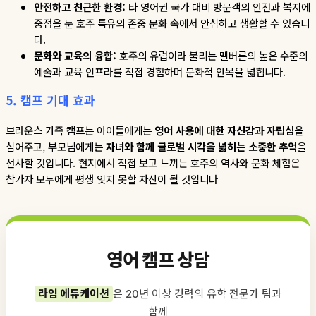
안전하고
친근한
환경
:
타 영어권 국가 대비 방문객의 안전과 복지에
중점을 둔 호주 특유의 존중 문화 속에서 안심하고 생활할 수 있습니
다
.
문화와
교육의
융합
:
호주의 유럽이라 불리는 멜버른의 높은 수준의
예술과 교육 인프라를 직접 경험하며 문화적 안목을 넓힙니다
.
5. 캠프
기대
효과
브라운스 가족 캠프는 아이들에게는
영어
사용에
대한
자신감과
자립심
을
심어주고
,
부모님에게는
자녀와
함께
글로벌
시각을
넓히는
소중한
추억
을
선사할 것입니다
.
현지에서 직접 보고 느끼는 호주의 역사와 문화 체험은
참가자 모두에게 평생 잊지 못할 자산이 될 것입니다
영어 캠프 상담
라임 에듀케이션
은 20년 이상 경력의 유학 전문가 팀과
함께