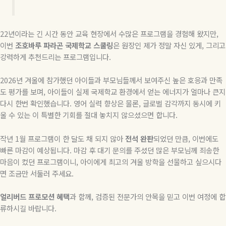
22
년이라는 긴 시간 동안 교육 현장에서 수많은 프로그램을 경험해 왔지만
,
이번
조호바루
파라곤
국제학교
스쿨링
은 원장인 제가 정말 자신 있게
,
그리고
강력하게 추천드리는 프로그램입니다
.
2026년 겨울에
참가했던 아이들과 부모님들께서 보여주신 높은 호응과 만족
도 평가를 보며
,
아이들이 실제 국제학교 환경에서 얻는 에너지가 얼마나 큰지
다시 한번 확인했습니다
.
영어 실력 향상은 물론
,
글로벌 감각까지 동시에 키
울 수 있는 이 특별한 기회를 절대 놓치지 않으셨으면 합니다
.
작년 1
월 프로그램이 한 달도 채 되지 않아
전석
완판
되었던 만큼
,
이번에도
빠른 마감이 예상됩니다
.
마감 후 대기 문의를 주셨던 많은 부모님께 죄송한
마음이 컸던 프로그램이니
,
아이에게 최고의 겨울 방학을 선물하고 싶으시다
면 조금만 서둘러 주세요
.
얼리버드
프로모션
혜택
과 함께
,
검증된 전문가의 안목을 믿고 이번 여정에 합
류하시길 바랍니다
.