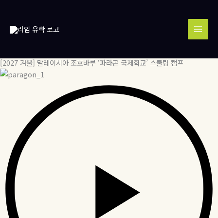
콘
MAI
텐
MEN
츠
로
건
너
[2027 겨울] 말레이시아 조호바루 ‘파라곤 국제학교’ 스쿨링 캠프
뛰
기