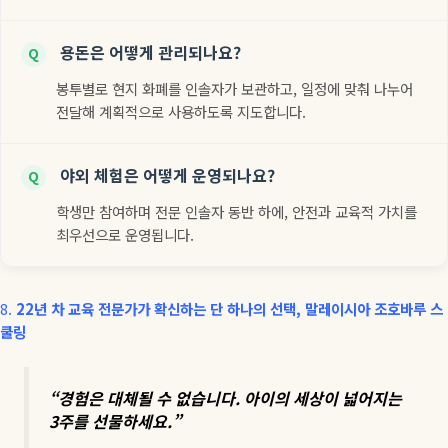
용돈은 어떻게 관리되나요?
Q
봉투별로 현지 화폐를 인솔자가 보관하고, 일정에 맞춰 나누어
전달해 계획적으로 사용하도록 지도합니다.
야외 체험은 어떻게 운영되나요?
Q
학생만 참여하며 전문 인솔자 동반 하에, 안전과 교육적 가치를
최우선으로 운영됩니다.
8.
22
년
차
교육
전문가가
확신하는
단
하나의
선택
,
말레이시아
조호바루
스
쿨링
“
경험은
대체될
수
없습니다
.
아이의
세상이
넓어지는
3
주를
선물하세요
.”