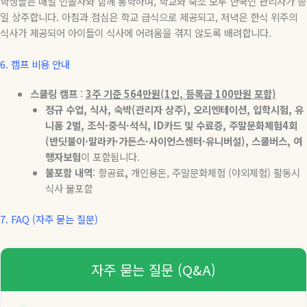
학생들은 매일 인솔자와 함께 통학하며
,
학교와 숙소 모두 한국인 관리자가 종
일 상주합니다
.
아침과 점심은 학교 급식으로 제공되고
,
저녁은 한식 위주의
식사가 제공되어 아이들이 식사에 어려움을 겪지 않도록 배려합니다
.
6. 캠프 비용 안내
스쿨링 캠프
:
3주 기준 564만원(1인, 등록금 100만원 포함)
정규 수업, 식사, 숙박(관리자 상주), 오리엔테이션, 입학시험, 유
니폼 2벌, 조식·중식·석식, ID카드 및 수료증, 주말문화체험4회
(반딧불이·말라카·가든스·사이언스센터·유니버설), 스쿨버스, 여
행자보험
이 포함됩니다.
불포함 내역
: 항공료
,
개인용돈, 주말문화체험 (야외체험) 활동시
식사 불포함
7. FAQ (
자주
묻는
질문
)
자주 묻는 질문 (Q&A)