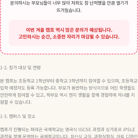
문의하시는 부모님들이 너무 많아 저희도 참 난처했을 만큼 열기가
뜨거웠습니다.
이번 겨울 캠프 역시 많은 문의가 예상됩니다.
고민하시는 순간, 소중한 자리가 마감될 수 있습니다.
1-2.
참가
대상
및
연령
본 캠프는 초등학교
1
학년부터 중학교
3
학년까지 참여할 수 있으며
,
초등학교
입학 예정자도 등록 가능합니다
.
부모가 동반하는 방식이므로 어린 학생들도
안전하게 참여할 수 있고
,
학부모 역시 현지 생활을 함께 경험하며 자녀를 지
원할 수 있습니다
.
1-3.
캠퍼스
및
장소
캠프가 진행되는 파라곤 국제학교는 영국식
IGCSE
과정과 싱가포르
iPSLE
과정을 함께 운영하는 국제학교입니다
.
최신식 교실
,
과학실험실
,
아트 디자인