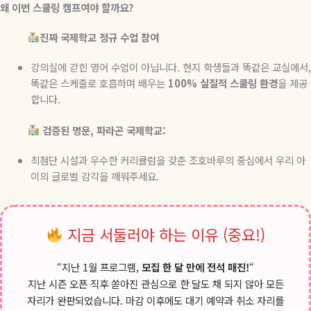
왜
이번
스쿨링
캠프여야
할까요
?
진짜
국제학교
정규
수업
참여
강의실에 갇힌 영어 수업이 아닙니다
.
현지 학생들과 똑같은 교실에서
,
똑같은 스케줄로 호흡하며 배우는
100%
실질적
스쿨링
환경
을 제공
합니다
.
검증된
명문
,
파라곤
국제학교
:
최첨단 시설과 우수한 커리큘럼을 갖춘 조호바루의 중심에서 우리 아
이의 글로벌 감각을 깨워주세요
.
지금 서둘러야 하는 이유 (중요!)
“지난 1월 프로그램,
모집 한 달 만에 전석 매진!
“
지난 시즌 오픈 직후 쏟아진 관심으로 한 달도 채 되지 않아 모든
자리가 완판되었습니다. 마감 이후에도 대기 예약과 취소 자리를