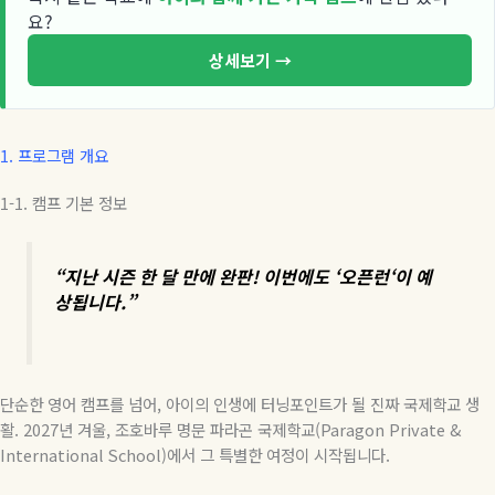
요?
상세보기 →
1.
프로그램 개요
1-1.
캠프
기본
정보
“
지난
시즌
한
달
만에
완판
!
이번에도
‘
오픈런
‘
이
예
상됩니다
.”
단순한
영어
캠프를
넘어
,
아이의
인생에
터닝포인트가
될
진짜
국제학교
생
활
. 2027
년
겨울,
조호바루
명문
파라곤
국제학교
(Paragon Private &
International School)
에서
그
특별한
여정이
시작됩니다
.